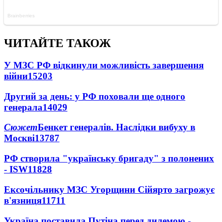
ЧИТАЙТЕ ТАКОЖ
У МЗС РФ відкинули можливість завершення
війни
15203
Другий за день: у РФ поховали ще одного
генерала
14029
Сюжет
Бенкет генералів. Наслідки вибуху в
Москві
13787
РФ створила "українську бригаду" з полонених
- ISW
11828
Ексочільнику МЗС Угорщини Сійярто загрожує
в'язниця
11711
Україна поставила Путіна перед дилемою -