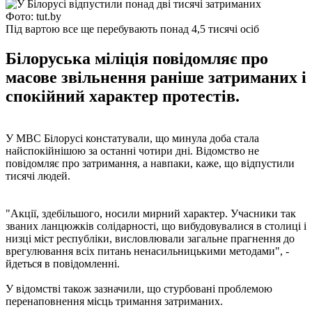
Фото: tut.by
Під вартою все ще перебувають понад 4,5 тисячі осіб
Білоруська міліція повідомляє про
масове звільнення раніше затриманих і
спокійний характер протестів.
У МВС Білорусі констатували, що минула доба стала
найспокійнішою за останні чотири дні. Відомство не
повідомляє про затримання, а навпаки, каже, що відпустили
тисячі людей.
"Акції, здебільшого, носили мирний характер. Учасники так
званих ланцюжків солідарності, що вибудовувалися в столиці і
низці міст республіки, висловлювали загальне прагнення до
врегулювання всіх питань ненасильницькими методами", -
йдеться в повідомленні.
У відомстві також зазначили, що стурбовані проблемою
перенаповнення місць тримання затриманих.