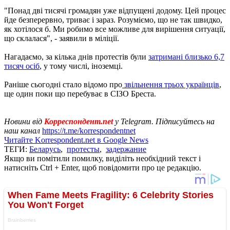
"Понад дві тисячі громадян уже відпущені додому. Цей процес
йде безперервно, триває і зараз. Розуміємо, що не так швидко,
як хотілося б. Ми робимо все можливе для вирішення ситуації,
що склалася", - заявили в міліції.
Нагадаємо, за кілька днів протестів були
затримані близько 6,7
тисяч осіб
, у тому числі, іноземці.
Раніше сьогодні стало відомо про
звільнення трьох українців
,
ще один поки що перебуває в СІЗО Бреста.
Новини від
Корреспондент.net
у Telegram. Підписуйтесь на
наш канал
https://t.me/korrespondentnet
Читайте Korrespondent.net в Google News
ТЕГИ:
Беларусь
,
протесты
,
задержание
Якщо ви помітили помилку, виділіть необхідний текст і
натисніть Ctrl + Enter, щоб повідомити про це редакцію.