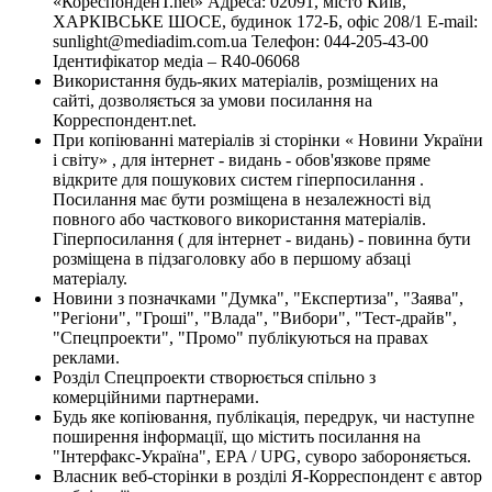
«КореспонденТ.net» Адреса: 02091, місто Київ,
ХАРКІВСЬКЕ ШОСЕ, будинок 172-Б, офіс 208/1 E-mail:
sunlight@mediadim.com.ua
Телефон: 044-205-43-00
Ідентифікатор медіа – R40-06068
Використання будь-яких матеріалів, розміщених на
сайті, дозволяється за умови посилання на
Корреспондент.net.
При копіюванні матеріалів зі сторінки « Новини України
і світу» , для інтернет - видань - обов'язкове пряме
відкрите для пошукових систем гіперпосилання .
Посилання має бути розміщена в незалежності від
повного або часткового використання матеріалів.
Гіперпосилання ( для інтернет - видань) - повинна бути
розміщена в підзаголовку або в першому абзаці
матеріалу.
Новини з позначками "Думка", "Експертиза", "Заява",
"Регіони", "Гроші", "Влада", "Вибори", "Тест-драйв",
"Спецпроекти", "Промо" публікуються на правах
реклами.
Розділ Спецпроекти створюється спільно з
комерційними партнерами.
Будь яке копіювання, публікація, передрук, чи наступне
поширення інформації, що містить посилання на
"Інтерфакс-Україна", EPA / UPG, суворо забороняється.
Власник веб-сторінки в розділі Я-Корреспондент є автор