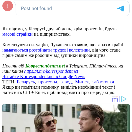
Як відомо, у Білорусі другий день, крім протестів, йдуть
масові страйки
на підприємствах.
Коментуючи ситуацію, Лукашенко заявив, що зараз в країні
намагаються розгойдати трудові колективи
, від чого стане
гірше самим же робочим від зупинки виробництва.
Новини від
Корреспондент.net
в Telegram. Підписуйтесь на
наш канал
https://t.me/korrespondentnet
Читайте Korrespondent.net в Google News
ТЕГИ:
Беларусь
,
протесты
,
завод
,
Минск
,
забастовка
Якщо ви помітили помилку, виділіть необхідний текст і
натисніть Ctrl + Enter, щоб повідомити про це редакцію.