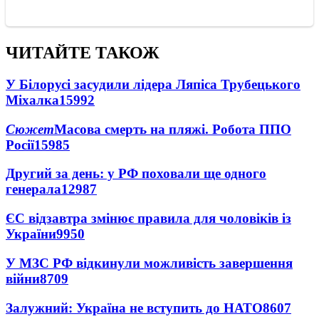
ЧИТАЙТЕ ТАКОЖ
У Білорусі засудили лідера Ляпіса Трубецького
Міхалка
15992
Сюжет
Масова смерть на пляжі. Робота ППО
Росії
15985
Другий за день: у РФ поховали ще одного
генерала
12987
ЄС відзавтра змінює правила для чоловіків із
України
9950
У МЗС РФ відкинули можливість завершення
війни
8709
Залужний: Україна не вступить до НАТО
8607