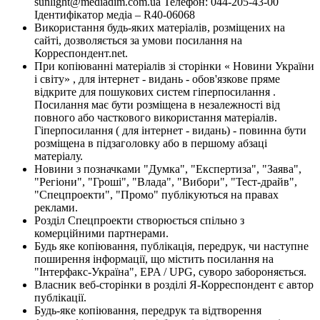
sunlight@mediadim.com.ua
Телефон: 044-205-43-00
Ідентифікатор медіа – R40-06068
Використання будь-яких матеріалів, розміщених на
сайті, дозволяється за умови посилання на
Корреспондент.net.
При копіюванні матеріалів зі сторінки « Новини України
і світу» , для інтернет - видань - обов'язкове пряме
відкрите для пошукових систем гіперпосилання .
Посилання має бути розміщена в незалежності від
повного або часткового використання матеріалів.
Гіперпосилання ( для інтернет - видань) - повинна бути
розміщена в підзаголовку або в першому абзаці
матеріалу.
Новини з позначками "Думка", "Експертиза", "Заява",
"Регіони", "Гроші", "Влада", "Вибори", "Тест-драйв",
"Спецпроекти", "Промо" публікуються на правах
реклами.
Розділ Спецпроекти створюється спільно з
комерційними партнерами.
Будь яке копіювання, публікація, передрук, чи наступне
поширення інформації, що містить посилання на
"Інтерфакс-Україна", EPA / UPG, суворо забороняється.
Власник веб-сторінки в розділі Я-Корреспондент є автор
публікації.
Будь-яке копіювання, передрук та відтворення