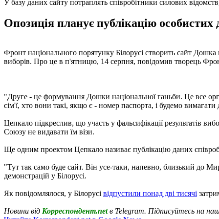
У базу даних сайту потраплять співробітники силових відомств,
Опозиція планує публікацію особистих д
Фронт національного порятунку Білорусі створить сайт Дошка нац
виборів. Про це в п'ятницю, 14 серпня, повідомив творець Фро
"Друге - це формування Дошки національної ганьби. Це все орга
сім'ї, хто вони такі, якщо є - номер паспорта, і будемо вимагати д
Цепкало підкреслив, що участь у фальсифікації результатів вибо
Союзу не видавати їм візи.
Ще одним проектом Цепкало називає публікацію даних співробі
"Тут так само буде сайт. Він усе-таки, напевно, близький до М
демонстрацій у Білорусі.
Як повідомлялося, у Білорусі
відпустили понад дві тисячі
затрим
Новини від
Корреспондент.net
в Telegram. Підписуйтесь на на