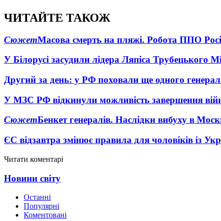
ЧИТАЙТЕ ТАКОЖ
Сюжет
Масова смерть на пляжі. Робота ППО Росі
У Білорусі засудили лідера Ляпіса Трубецького М
Другий за день: у РФ поховали ще одного генерал
У МЗС РФ відкинули можливість завершення вій
Сюжет
Бенкет генералів. Наслідки вибуху в Моск
ЄС відзавтра змінює правила для чоловіків із Ук
Читати коментарі
Новини світу
Останні
Популярні
Коментовані