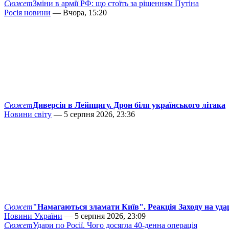
Сюжет
Зміни в армії РФ: що стоїть за рішенням Путіна
Росія новини
— Вчора, 15:20
Сюжет
Диверсія в Лейпцигу. Дрон біля українського літака
Новини світу
— 5 серпня 2026, 23:36
Сюжет
"Намагаються зламати Київ". Реакція Заходу на уда
Новини України
— 5 серпня 2026, 23:09
Сюжет
Удари по Росії. Чого досягла 40-денна операція