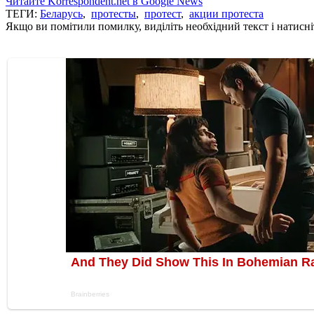
Читайте Korrespondent.net в Google News
ТЕГИ:
Беларусь
,
протесты
,
протест
,
акции протеста
Якщо ви помітили помилку, виділіть необхідний текст і натисніт