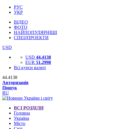
РУС
УКР
ВІДЕО
ФОТО
НАЙПОПУЛЯРНІШІ
СПЕЦПРОЕКТИ
USD
USD
44.4138
EUR
51.2998
Всі курси валют
44.4138
Авторизація
Пошук
RU
ВСІ РОЗДІЛИ
Головна
Україна
Місто
Світ