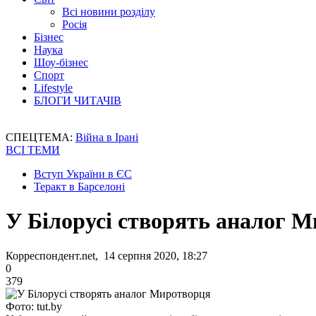
Всі новини розділу
Росія
Бізнес
Наука
Шоу-бізнес
Спорт
Lifestyle
БЛОГИ ЧИТАЧІВ
СПЕЦТЕМА:
Війна в Ірані
ВСІ ТЕМИ
Вступ України в ЄС
Теракт в Барселоні
У Білорусі створять аналог 
Корреспондент.net, 14 серпня 2020, 18:27
0
379
Фото: tut.by