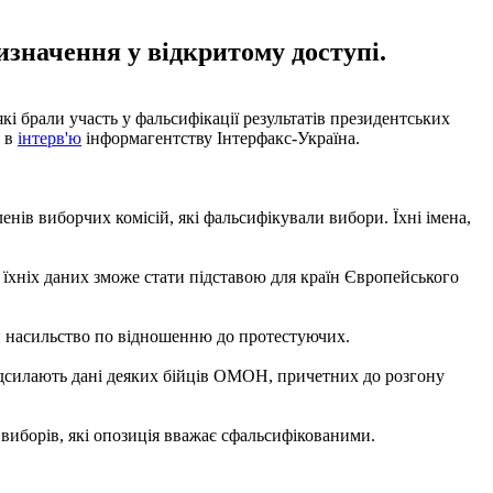
изначення у відкритому доступі.
кі брали участь у фальсифікації результатів президентських
о в
інтерв'ю
інформагентству Інтерфакс-Україна.
нів виборчих комісій, які фальсифікували вибори. Їхні імена,
я їхніх даних зможе стати підставою для країн Європейського
ли насильство по відношенню до протестуючих.
 надсилають дані деяких бійців ОМОН, причетних до розгону
виборів, які опозиція вважає сфальсифікованими.