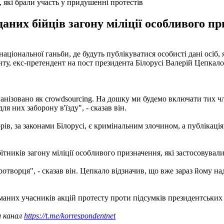
 які брали участь у придушенні протестів
аних бійців загону міліції особливого пр
іональної ганьби, де будуть публікуватися особисті дані осіб, я
нту, екс-претендент на пост президента Білорусі Валерій Цепкал
нізовано як crowdsourcing. На дошку ми будемо включати тих чле
ля них заборону в'їзду", - сказав він.
рів, за законами Білорусі, є кримінальним злочином, а публікаці
тників загону міліції особливого призначення, які застосовува
иротворця", - сказав він. Цепкало відзначив, що вже зараз йому
аних учасників акцій протесту проти підсумків президентських 
ш канал
https://t.me/korrespondentnet