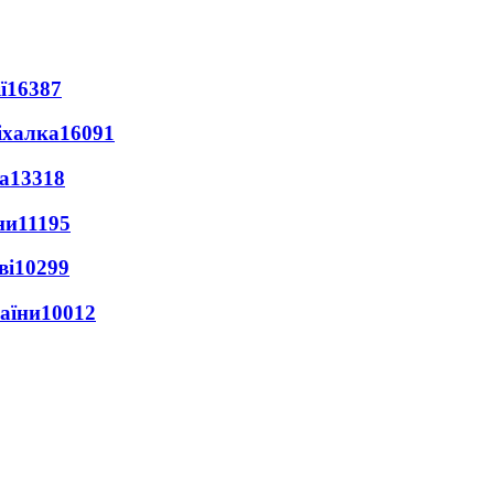
ї
16387
іхалка
16091
а
13318
ни
11195
ві
10299
раїни
10012