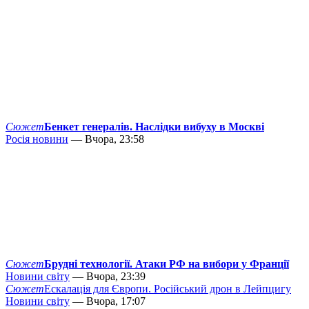
Сюжет
Бенкет генералів. Наслідки вибуху в Москві
Росія новини
— Вчора, 23:58
Сюжет
Брудні технології. Атаки РФ на вибори у Франції
Новини світу
— Вчора, 23:39
Сюжет
Ескалація для Європи. Російський дрон в Лейпцигу
Новини світу
— Вчора, 17:07