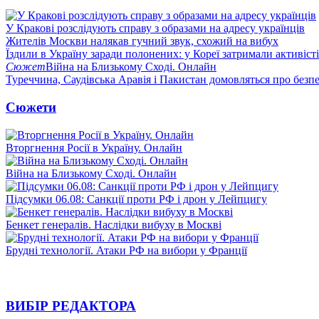
У Кракові розслідують справу з образами на адресу українців
Жителів Москви налякав гучний звук, схожий на вибух
Їздили в Україну заради полонених: у Кореї затримали активіст
Сюжет
Війна на Близькому Сході. Онлайн
Туреччина, Саудівська Аравія і Пакистан домовляться про безп
Сюжети
Вторгнення Росії в Україну. Онлайн
Війна на Близькому Сході. Онлайн
Підсумки 06.08: Санкції проти РФ і дрон у Лейпцигу
Бенкет генералів. Наслідки вибуху в Москві
Брудні технології. Атаки РФ на вибори у Франції
ВИБІР РЕДАКТОРА