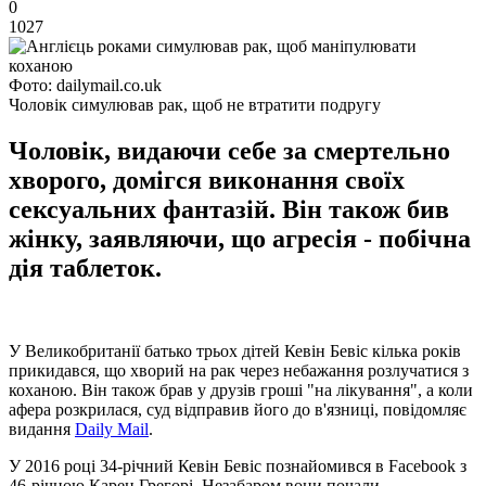
0
1027
Фото: dailymail.co.uk
Чоловік симулював рак, щоб не втратити подругу
Чоловік, видаючи себе за смертельно
хворого, домігся виконання своїх
сексуальних фантазій. Він також бив
жінку, заявляючи, що агресія - побічна
дія таблеток.
У Великобританії батько трьох дітей Кевін Бевіс кілька років
прикидався, що хворий на рак через небажання розлучатися з
коханою. Він також брав у друзів гроші "на лікування", а коли
афера розкрилася, суд відправив його до в'язниці, повідомляє
видання
Daily Mail
.
У 2016 році 34-річний Кевін Бевіс познайомився в Facebook з
46-річною Карен Грегорі. Незабаром вони почали