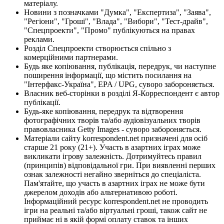
матеріалу.
Новини з позначками "Думка", "Експертиза", "Заява",
"Регіони", "Гроші", "Влада", "Вибори", "Тест-драйв",
"Спецпроекти", "Промо" публікуються на правах
реклами.
Розділ Спецпроекти створюється спільно з
комерційними партнерами.
Будь яке копіювання, публікація, передрук, чи наступне
поширення інформації, що містить посилання на
"Інтерфакс-Україна", EPA / UPG, суворо забороняється.
Власник веб-сторінки в розділі Я-Корреспондент є автор
публікації.
Будь-яке копіювання, передрук та відтворення
фотографічних творів та/або аудіовізуальних творів
правовласника Getty Images - суворо забороняється.
Матеріали сайту korrespondent.net призначені для осіб
старше 21 року (21+). Участь в азартних іграх може
викликати ігрову залежність. Дотримуйтесь правил
(принципів) відповідальної гри. При виявленні перших
ознак залежності негайно зверніться до спеціаліста.
Пам'ятайте, що участь в азартних іграх не може бути
джерелом доходів або альтернативою роботі.
Інформаційний ресурс korrespondent.net не проводить
ігри на реальні та/або віртуальні гроші, також сайт не
приймає ні в якій формі оплату ставок та інших