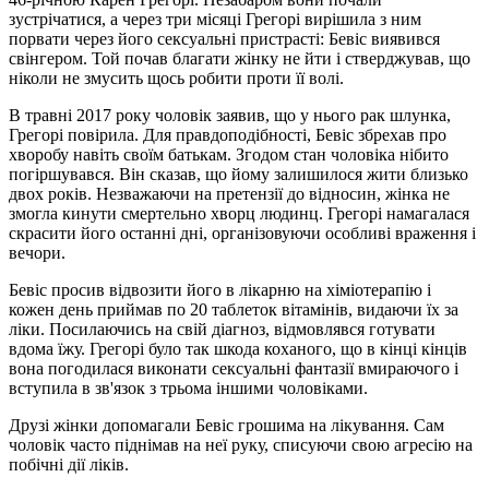
зустрічатися, а через три місяці Грегорі вирішила з ним
порвати через його сексуальні пристрасті: Бевіс виявився
свінгером. Той почав благати жінку не йти і стверджував, що
ніколи не змусить щось робити проти її волі.
В травні 2017 року чоловік заявив, що у нього рак шлунка,
Грегорі повірила. Для правдоподібності, Бевіс збрехав про
хворобу навіть своїм батькам. Згодом стан чоловіка нібито
погіршувався. Він сказав, що йому залишилося жити близько
двох років. Незважаючи на претензії до відносин, жінка не
змогла кинути смертельно хворц людинц. Грегорі намагалася
скрасити його останні дні, організовуючи особливі враження і
вечори.
Бевіс просив відвозити його в лікарню на хіміотерапію і
кожен день приймав по 20 таблеток вітамінів, видаючи їх за
ліки. Посилаючись на свій діагноз, відмовлявся готувати
вдома їжу. Грегорі було так шкода коханого, що в кінці кінців
вона погодилася виконати сексуальні фантазії вмираючого і
вступила в зв'язок з трьома іншими чоловіками.
Друзі жінки допомагали Бевіс грошима на лікування. Сам
чоловік часто піднімав на неї руку, списуючи свою агресію на
побічні дії ліків.