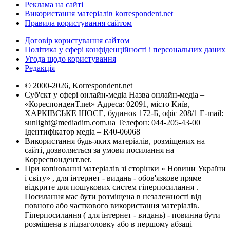
Реклама на сайті
Використання матеріалів korrespondent.net
Правила користування сайтом
Договір користування сайтом
Політика у сфері конфіденційності і персональних даних
Угода щодо користування
Редакція
© 2000-2026, Korrespondent.net
Суб'єкт у сфері онлайн-медіа Назва онлайн-медіа –
«КореспонденТ.net» Адреса: 02091, місто Київ,
ХАРКІВСЬКЕ ШОСЕ, будинок 172-Б, офіс 208/1 E-mail:
sunlight@mediadim.com.ua
Телефон: 044-205-43-00
Ідентифікатор медіа – R40-06068
Використання будь-яких матеріалів, розміщених на
сайті, дозволяється за умови посилання на
Корреспондент.net.
При копіюванні матеріалів зі сторінки « Новини України
і світу» , для інтернет - видань - обов'язкове пряме
відкрите для пошукових систем гіперпосилання .
Посилання має бути розміщена в незалежності від
повного або часткового використання матеріалів.
Гіперпосилання ( для інтернет - видань) - повинна бути
розміщена в підзаголовку або в першому абзаці