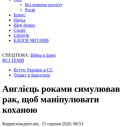
Всі новини розділу
Росія
Бізнес
Наука
Шоу-бізнес
Спорт
Lifestyle
БЛОГИ ЧИТАЧІВ
СПЕЦТЕМА:
Війна в Ірані
ВСІ ТЕМИ
Вступ України в ЄС
Теракт в Барселоні
Англієць роками симулював
рак, щоб маніпулювати
коханою
Корреспондент.net, 15 серпня 2020, 08:53