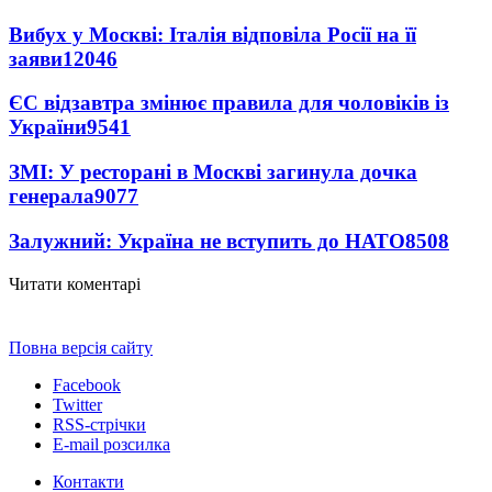
Вибух у Москві: Італія відповіла Росії на її
заяви
12046
ЄС відзавтра змінює правила для чоловіків із
України
9541
ЗМІ: У ресторані в Москві загинула дочка
генерала
9077
Залужний: Україна не вступить до НАТО
8508
Читати коментарі
Повна версія сайту
Facebook
Twitter
RSS-стрічки
E-mail розсилка
Контакти