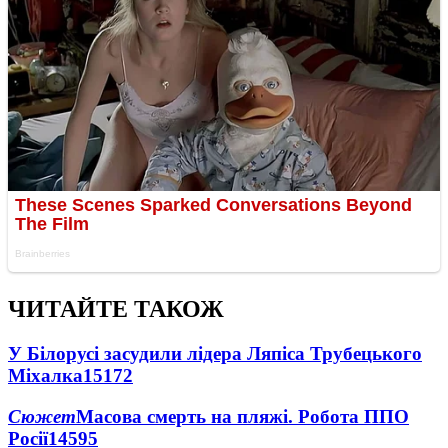
ЧИТАЙТЕ ТАКОЖ
У Білорусі засудили лідера Ляпіса Трубецького
Міхалка
15172
Сюжет
Масова смерть на пляжі. Робота ППО
Росії
14595