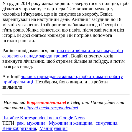
У грудні 2019 року жінка вирішила звернутися в поліцію, щоб
дізнатися про минуле партнера. Там вивчили медкарту
чоловіка і з'ясували, що він симулював хворобу. Бевіса
заарештували на наступний день. Англійця засудили до 18
місяців ув'язнення і заборонили наближатися до Грегорі на
п'ять років. Жінка зізнається, що навіть після закінчення цієї
історії, їй досі сняться кошмари і їй потрібна допомога
психотерапевта.
Раніше повідомлялося, що
таксиста звільнили за симуляцію
серцевого нападу заради грошей.
Водій спочатку хотів
вимкнути лічильник, щоб отримає більше за поїздку, а потім
розіграв напад.
А в Індії
чоловік прикидався жінкою, щоб отримати роботу
прибиральниці.
Незабаром, його викрили і з роботи
звільнили.
Новини від
Корреспондент.net
в Telegram. Підписуйтесь на
наш канал
https://t.me/korrespondentnet
Читайте Korrespondent.net в Google News
ТЕГИ:
рак
,
мужчина
,
Мужчина и женщина
,
симуляция
,
Великобритания
,
Манипуляция