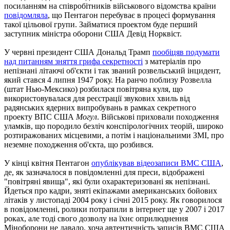
посиланням на співробітників військового відомства країни
повідомляла
, що Пентагон перебуває в процесі формування
такої цільової групи. Займатися проектом буде перший
заступник міністра оборони США Девід Норквіст.
У червні президент США Дональд Трамп
пообіцяв подумати
над питанням зняття грифа секретності
з матеріалів про
непізнані літаючі об'єкти і так званий розвельський інцидент,
який стався 4 липня 1947 року. На ранчо поблизу Розвелла
(штат Нью-Мексико) розбилася повітряна куля, що
використовувалася для реєстрації звукових хвиль від
радянських ядерних випробувань в рамках секретного
проекту ВПС США
Могул
. Військові приховали походження
уламків, що породило безліч конспірологічних теорій, широко
розтиражованих місцевими, а потім і національними ЗМІ, про
неземне походження об'єкта, що розбився.
У кінці квітня Пентагон
опублікував відеозаписи ВМС США
,
де, як зазначалося в повідомленні для преси, відображені
"повітряні явища", які були охарактеризовані як непізнані.
Йдеться про кадри, зняті екіпажами американських бойових
літаків у листопаді 2004 року і січні 2015 року. Як говорилося
в повідомленні, ролики потрапили в інтернет ще у 2007 і 2017
роках, але тоді свого дозволу на їхнє оприлюднення
Міноборони не давало, хоча автентичність записів ВМС США