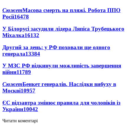
Сюжет
Масова смерть на пляжі. Робота ППО
Росії
16478
У Білорусі засудили лідера Ляпіса Трубецького
Міхалка
16132
Другий за день: у РФ поховали ще одного
генерала
13384
У МЗС РФ відкинули можливість завершення
війни
11789
Сюжет
Бенкет генералів. Наслідки вибуху в
Москві
10957
ЄС відзавтра змінює правила для чоловіків із
України
10042
Читати коментарі