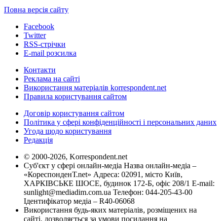
Повна версія сайту
Facebook
Twitter
RSS-стрічки
E-mail розсилка
Контакти
Реклама на сайті
Використання матеріалів korrespondent.net
Правила користування сайтом
Договір користування сайтом
Політика у сфері конфіденційності і персональних даних
Угода щодо користування
Редакція
© 2000-2026, Korrespondent.net
Суб'єкт у сфері онлайн-медіа Назва онлайн-медіа –
«КореспонденТ.net» Адреса: 02091, місто Київ,
ХАРКІВСЬКЕ ШОСЕ, будинок 172-Б, офіс 208/1 E-mail:
sunlight@mediadim.com.ua
Телефон: 044-205-43-00
Ідентифікатор медіа – R40-06068
Використання будь-яких матеріалів, розміщених на
сайті, дозволяється за умови посилання на