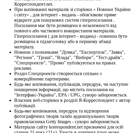
Корреспондент.net.
При копіюванні матеріалів зі сторінки « Новини України
і світу» , для інтернет - видань - обов'язкове пряме
відкрите для пошукових систем гіперпосилання .
Посилання має бути розміщена в незалежності від
повного або часткового використання матеріалів.
Гіперпосилання ( для інтернет - видань) - повинна бути
розміщена в підзаголовку або в першому абзаці
матеріалу.
Новини з позначками "Думка", "Експертиза", "Заява",
"Регіони", "Гроші", "Влада", "Вибори", "Тест-драйв",
"Спецпроекти", "Промо" публікуються на правах
реклами.
Розділ Спецпроекти створюється спільно з
комерційними партнерами.
Будь яке копіювання, публікація, передрук, чи наступне
поширення інформації, що містить посилання на
"Інтерфакс-Україна", EPA / UPG, суворо забороняється.
Власник веб-сторінки в розділі Я-Корреспондент є автор
публікації.
Будь-яке копіювання, передрук та відтворення
фотографічних творів та/або аудіовізуальних творів
правовласника Getty Images - суворо забороняється.
Матеріали сайту korrespondent.net призначені для осіб
старше 21 року (21+). Участь в азартних іграх може