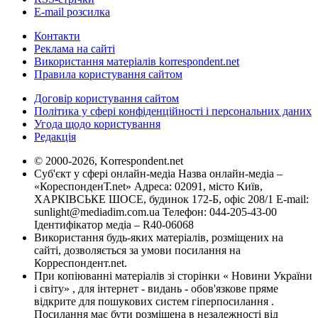
E-mail розсилка
Контакти
Реклама на сайті
Використання матеріалів korrespondent.net
Правила користування сайтом
Договір користування сайтом
Політика у сфері конфіденційності і персональних даних
Угода щодо користування
Редакція
© 2000-2026, Korrespondent.net
Суб'єкт у сфері онлайн-медіа Назва онлайн-медіа –
«КореспонденТ.net» Адреса: 02091, місто Київ,
ХАРКІВСЬКЕ ШОСЕ, будинок 172-Б, офіс 208/1 E-mail:
sunlight@mediadim.com.ua
Телефон: 044-205-43-00
Ідентифікатор медіа – R40-06068
Використання будь-яких матеріалів, розміщених на
сайті, дозволяється за умови посилання на
Корреспондент.net.
При копіюванні матеріалів зі сторінки « Новини України
і світу» , для інтернет - видань - обов'язкове пряме
відкрите для пошукових систем гіперпосилання .
Посилання має бути розміщена в незалежності від