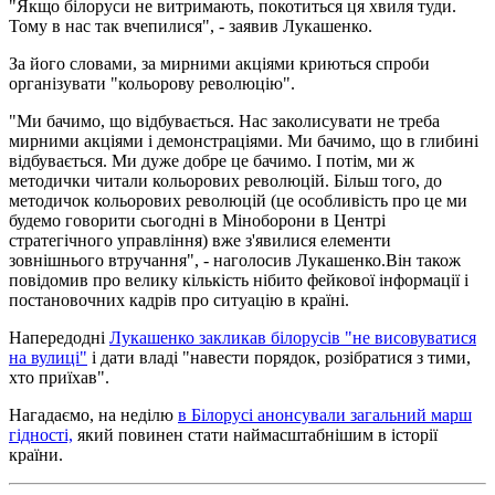
"Якщо білоруси не витримають, покотиться ця хвиля туди.
Тому в нас так вчепилися", - заявив Лукашенко.
За його словами, за мирними акціями криються спроби
організувати "кольорову революцію".
"Ми бачимо, що відбувається. Нас заколисувати не треба
мирними акціями і демонстраціями. Ми бачимо, що в глибині
відбувається. Ми дуже добре це бачимо. І потім, ми ж
методички читали кольорових революцій. Більш того, до
методичок кольорових революцій (це особливість про це ми
будемо говорити сьогодні в Міноборони в Центрі
стратегічного управління) вже з'явилися елементи
зовнішнього втручання", - наголосив Лукашенко.Він також
повідомив про велику кількість нібито фейкової інформації і
постановочних кадрів про ситуацію в країні.
Напередодні
Лукашенко закликав білорусів "не висовуватися
на вулиці"
і дати владі "навести порядок, розібратися з тими,
хто приїхав".
Нагадаємо, на неділю
в Білорусі анонсували загальний марш
гідності,
який повинен стати наймасштабнішим в історії
країни.