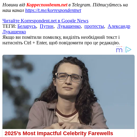
Новини від
Корреспондент.net
в Telegram. Підписуйтесь на
наш канал
https://t.me/korrespondentnet
Читайте Korrespondent.net в Google News
ТЕГИ:
Беларусь
,
Путин
,
Лукашенко
,
протесты
,
Александр
Лукашенко
Якщо ви помітили помилку, виділіть необхідний текст і
натисніть Ctrl + Enter, щоб повідомити про це редакцію.