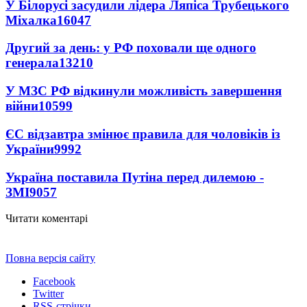
У Білорусі засудили лідера Ляпіса Трубецького
Міхалка
16047
Другий за день: у РФ поховали ще одного
генерала
13210
У МЗС РФ відкинули можливість завершення
війни
10599
ЄС відзавтра змінює правила для чоловіків із
України
9992
Україна поставила Путіна перед дилемою -
ЗМІ
9057
Читати коментарі
Повна версія сайту
Facebook
Twitter
RSS-стрічки