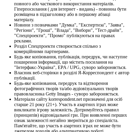
повного або часткового використання матеріалів.
Гіперпосилання ( для інтернет - видань) - повинна бути
розміщена в підзаголовку або в першому абзаці
матеріалу.
Новини з позначками "Думка", "Експертиза", "Заява",
"Регіони", "Гроші", "Влада", "Вибори", "Тест-драйв",
"Спецпроекти", "Промо" публікуються на правах
реклами.
Розділ Спецпроекти створюється спільно з
комерційними партнерами.
Будь яке копіювання, публікація, передрук, чи наступне
поширення інформації, що містить посилання на
"Інтерфакс-Україна", EPA / UPG, суворо забороняється.
Власник веб-сторінки в розділі Я-Корреспондент є автор
публікації.
Будь-яке копіювання, передрук та відтворення
фотографічних творів та/або аудіовізуальних творів
правовласника Getty Images - суворо забороняється.
Матеріали сайту korrespondent.net призначені для осіб
старше 21 року (21+). Участь в азартних іграх може
викликати ігрову залежність. Дотримуйтесь правил
(принципів) відповідальної гри. При виявленні перших
ознак залежності негайно зверніться до спеціаліста.
Пам'ятайте, що участь в азартних іграх не може бути
джерелом доходів або альтернативою роботі.