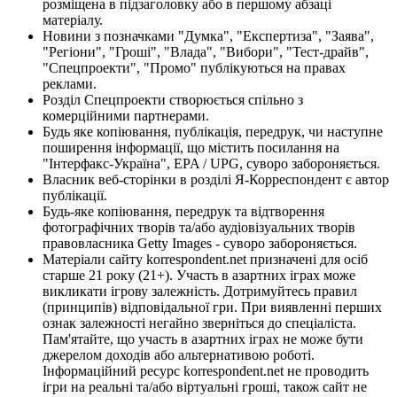
розміщена в підзаголовку або в першому абзаці
матеріалу.
Новини з позначками "Думка", "Експертиза", "Заява",
"Регіони", "Гроші", "Влада", "Вибори", "Тест-драйв",
"Спецпроекти", "Промо" публікуються на правах
реклами.
Розділ Спецпроекти створюється спільно з
комерційними партнерами.
Будь яке копіювання, публікація, передрук, чи наступне
поширення інформації, що містить посилання на
"Інтерфакс-Україна", EPA / UPG, суворо забороняється.
Власник веб-сторінки в розділі Я-Корреспондент є автор
публікації.
Будь-яке копіювання, передрук та відтворення
фотографічних творів та/або аудіовізуальних творів
правовласника Getty Images - суворо забороняється.
Матеріали сайту korrespondent.net призначені для осіб
старше 21 року (21+). Участь в азартних іграх може
викликати ігрову залежність. Дотримуйтесь правил
(принципів) відповідальної гри. При виявленні перших
ознак залежності негайно зверніться до спеціаліста.
Пам'ятайте, що участь в азартних іграх не може бути
джерелом доходів або альтернативою роботі.
Інформаційний ресурс korrespondent.net не проводить
ігри на реальні та/або віртуальні гроші, також сайт не