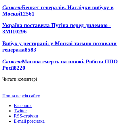
Сюжет
Бенкет генералів. Наслідки вибуху в
Москві
12561
Україна поставила Путіна перед дилемою -
ЗМІ
10296
Вибух у ресторані: у Москві таємно поховали
генерала
8583
Сюжет
Масова смерть на пляжі. Робота ППО
Росії
8220
Читати коментарі
Повна версія сайту
Facebook
Twitter
RSS-стрічки
E-mail розсилка