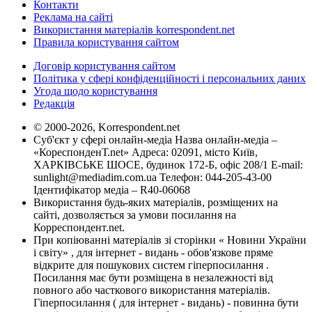
Контакти
Реклама на сайті
Використання матеріалів korrespondent.net
Правила користування сайтом
Договір користування сайтом
Політика у сфері конфіденційності і персональних даних
Угода щодо користування
Редакція
© 2000-2026, Korrespondent.net
Суб'єкт у сфері онлайн-медіа Назва онлайн-медіа –
«КореспонденТ.net» Адреса: 02091, місто Київ,
ХАРКІВСЬКЕ ШОСЕ, будинок 172-Б, офіс 208/1 E-mail:
sunlight@mediadim.com.ua
Телефон: 044-205-43-00
Ідентифікатор медіа – R40-06068
Використання будь-яких матеріалів, розміщених на
сайті, дозволяється за умови посилання на
Корреспондент.net.
При копіюванні матеріалів зі сторінки « Новини України
і світу» , для інтернет - видань - обов'язкове пряме
відкрите для пошукових систем гіперпосилання .
Посилання має бути розміщена в незалежності від
повного або часткового використання матеріалів.
Гіперпосилання ( для інтернет - видань) - повинна бути