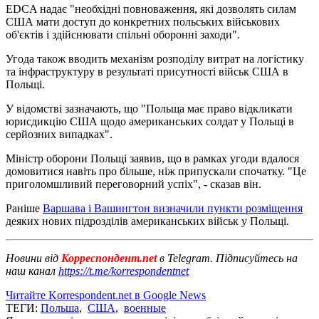
EDCA надає "необхідні повноваження, які дозволять силам
США мати доступ до конкретних польських військових
об'єктів і здійснювати спільні оборонні заходи".
Угода також вводить механізм розподілу витрат на логістику
та інфраструктуру в результаті присутності військ США в
Польщі.
У відомстві зазначають, що "Польща має право відкликати
юрисдикцію США щодо американських солдат у Польщі в
серйозних випадках".
Міністр оборони Польщі заявив, що в рамках угоди вдалося
домовитися навіть про більше, ніж припускали спочатку. "Це
приголомшливий переговорний успіх", - сказав він.
Раніше
Варшава і Вашингтон визначили пункти розміщення
деяких нових підрозділів американських військ у Польщі.
Новини від
Корреспондент.net
в Telegram. Підписуйтесь на
наш канал
https://t.me/korrespondentnet
Читайте Korrespondent.net в Google News
ТЕГИ:
Польша
,
США
,
военные