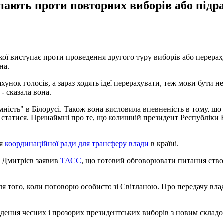
ають проти повторних виборів або підра
ї виступає проти проведення другого туру виборів або перерахунк
на.
унок голосів, а зараз ходять ідеї перерахувати, теж мови бути н
- сказала вона.
ість" в Білорусі. Також вона висловила впевненість в тому, що
 статися. Принаймні про те, що колишній президент Республіки Бі
ня
координаційної ради для трансферу влади
в країні.
й Дмитрієв заявив
ТАСС
, що готовий обговорювати питання ство
ля того, коли поговорю особисто зі Світланою. Про передачу вл
дення чесних і прозорих президентських виборів з новим складо