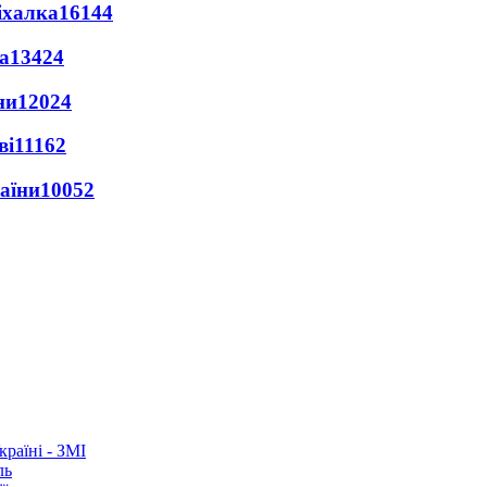
іхалка
16144
а
13424
ни
12024
ві
11162
раїни
10052
раїні - ЗМІ
ль