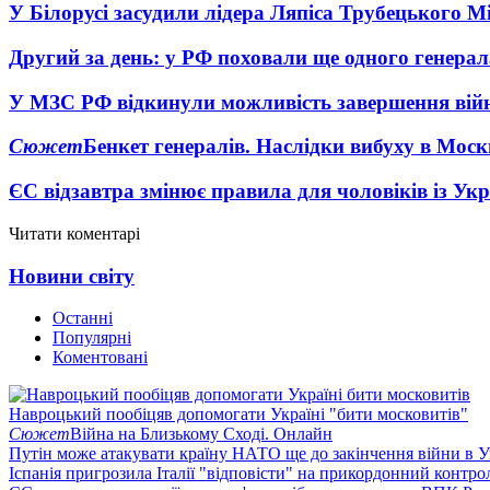
У Білорусі засудили лідера Ляпіса Трубецького М
Другий за день: у РФ поховали ще одного генерал
У МЗС РФ відкинули можливість завершення вій
Сюжет
Бенкет генералів. Наслідки вибуху в Моск
ЄС відзавтра змінює правила для чоловіків із Ук
Читати коментарі
Новини світу
Останні
Популярні
Коментовані
Навроцький пообіцяв допомогати Україні "бити московитів"
Сюжет
Війна на Близькому Сході. Онлайн
Путін може атакувати країну НАТО ще до закінчення війни в Ук
Іспанія пригрозила Італії "відповісти" на прикордонний контро