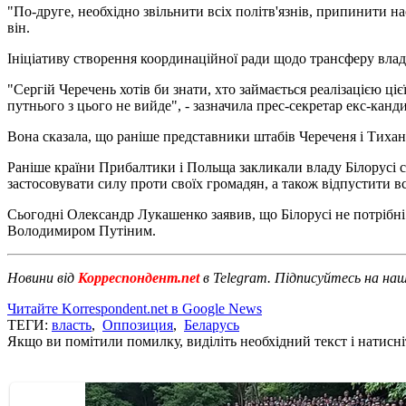
"По-друге, необхідно звільнити всіх політв'язнів, припинити н
він.
Ініціативу створення координаційної ради щодо трансферу влад
"Сергій Черечень хотів би знати, хто займається реалізацією ціє
путнього з цього не вийде", - зазначила прес-секретар екс-канд
Вона сказала, що раніше представники штабів Череченя і Тихан
Раніше країни Прибалтики і Польща закликали владу Білорусі 
застосовувати силу проти своїх громадян, а також відпустити в
Сьогодні Олександр Лукашенко заявив, що Білорусі не потрібн
Володимиром Путіним.
Новини від
Корреспондент.net
в Telegram. Підписуйтесь на на
Читайте Korrespondent.net в Google News
ТЕГИ:
власть
,
Оппозиция
,
Беларусь
Якщо ви помітили помилку, виділіть необхідний текст і натисніт