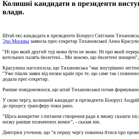
Колишні кандидати в президенти виступ
влади.
Штаб екс-кандидата в президенти Білорусі Світлани Тихановсько
Эхо Москвы
заявила прес-секретар Тихановської Анна Красули
"Ні про який другий тур мови бути не може. Ні про який перерах
котельних палять бюлетені... Ми знаємо, що бюлетені знищені", 
Красулина наголосила, що Тихановська "має внутрішню легітимн
"Уже пішли заяви від низки країн про те, що саме так і повинно
додала прес-секретар.
Раніше повідомлялося, що штаб Тихановської почав формуван
У свою чергу, колишній кандидат в президенти Білорусі Андрі
до процесу трансферу поки рано.
"Щось конкретне з питання створення ради я зможу сказати піс
низку раніше позначених вимог", - сказав він.
Дмитрієв уточнив, що "в першу чергу повинна йтися про прове