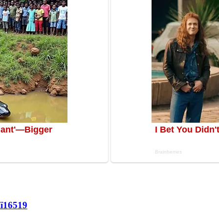
ї
16519