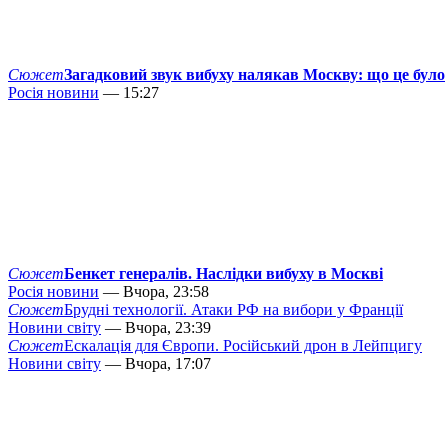
Сюжет
Загадковий звук вибуху налякав Москву: що це було
Росія новини
— 15:27
Сюжет
Бенкет генералів. Наслідки вибуху в Москві
Росія новини
— Вчора, 23:58
Сюжет
Брудні технології. Атаки РФ на вибори у Франції
Новини світу
— Вчора, 23:39
Сюжет
Ескалація для Європи. Російський дрон в Лейпцигу
Новини світу
— Вчора, 17:07