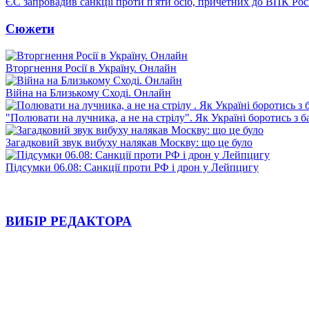
ЄС запровадив санкції проти п'яти осіб, причетних до ВПК Росі
Сюжети
Вторгнення Росії в Україну. Онлайн
Війна на Близькому Сході. Онлайн
"Полювати на лучника, а не на стрілу". Як Україні боротись з 
Загадковий звук вибуху налякав Москву: що це було
Підсумки 06.08: Санкції проти РФ і дрон у Лейпцигу
ВИБІР РЕДАКТОРА