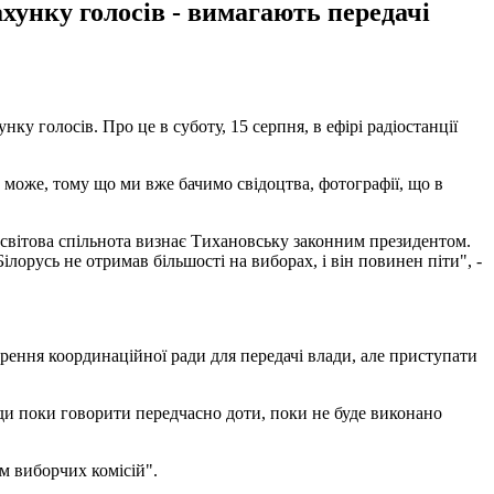
хунку голосів - вимагають передачі
у голосів. Про це в суботу, 15 серпня, в ефірі радіостанції
е може, тому що ми вже бачимо свідоцтва, фотографії, що в
 світова спільнота визнає Тихановську законним президентом.
лорусь не отримав більшості на виборах, і він повинен піти", -
рення координаційної ради для передачі влади, але приступати
ади поки говорити передчасно доти, поки не буде виконано
м виборчих комісій".