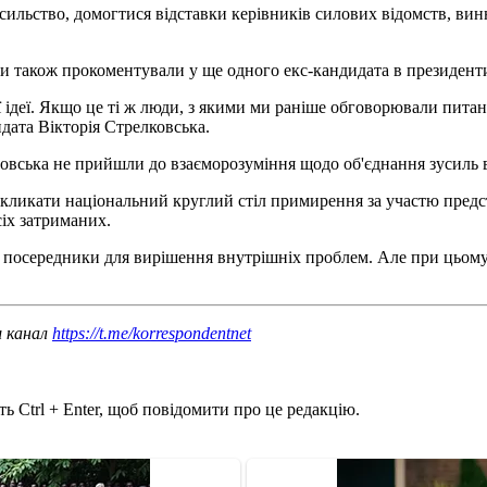
асильство, домогтися відставки керівників силових відомств, ви
и також прокоментували у ще одного екс-кандидата в президенти
ї ідеї. Якщо це ті ж люди, з якими ми раніше обговорювали питанн
идата Вікторія Стрелковська.
овська не прийшли до взаєморозуміння щодо об'єднання зусиль в 
скликати національний круглий стіл примирення за участю пред
сіх затриманих.
і посередники для вирішення внутрішніх проблем. Але при цьому
ш канал
https://t.me/korrespondentnet
ь Ctrl + Enter, щоб повідомити про це редакцію.