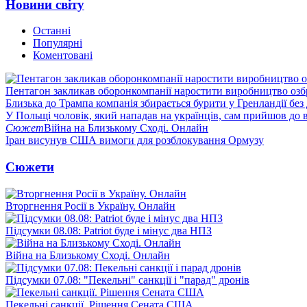
Новини світу
Останні
Популярні
Коментовані
Пентагон закликав оборонкомпанії наростити виробництво озб
Близька до Трампа компанія збирається бурити у Гренландії без
У Польщі чоловік, який нападав на українців, сам прийшов до в
Сюжет
Війна на Близькому Сході. Онлайн
Іран висунув США вимоги для розблокування Ормузу
Сюжети
Вторгнення Росії в Україну. Онлайн
Підсумки 08.08: Patriot буде і мінус два НПЗ
Війна на Близькому Сході. Онлайн
Підсумки 07.08: "Пекельні" санкції і "парад" дронів
Пекельні санкції. Рішення Сената США