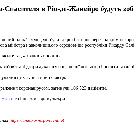
та-Спасителя в Ріо-де-Жанейро будуть зо
ьний парк Тіжука, які були закриті раніше через пандемію корона
ова міністра навколишнього середовища республіки Рікарду Салі
пасителя", - заявив чиновник.
ть зобов'язані дотримуватися соціальної дистанції і носити захисн
ідування цих туристичних місць.
зараження коронавірусом, загинули 106 523 пацієнти.
ліотеки
та інші заклади культури.
канал
https://t.me/korrespondentnet