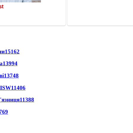
ни
15162
а
13994
ві
13748
 ISW
11406
'язниця
11388
769