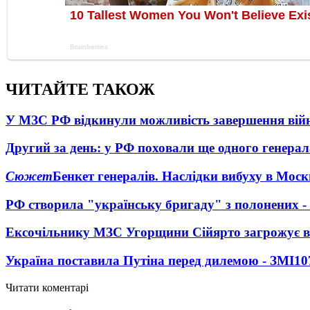
ЧИТАЙТЕ ТАКОЖ
У МЗС РФ відкинули можливість завершення вій
Другий за день: у РФ поховали ще одного генерал
Сюжет
Бенкет генералів. Наслідки вибуху в Моск
РФ створила "українську бригаду" з полонених -
Ексочільнику МЗС Угорщини Сійярто загрожує в
Україна поставила Путіна перед дилемою - ЗМІ
10
Читати коментарі