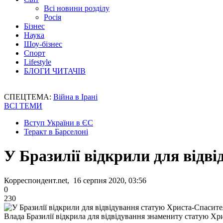
Всі новини розділу
Росія
Бізнес
Наука
Шоу-бізнес
Спорт
Lifestyle
БЛОГИ ЧИТАЧІВ
СПЕЦТЕМА:
Війна в Ірані
ВСІ ТЕМИ
Вступ України в ЄС
Теракт в Барселоні
У Бразилії відкрили для відв
Корреспондент.net, 16 серпня 2020, 03:56
0
230
Влада Бразилії відкрила для відвідування знамениту статую Хр