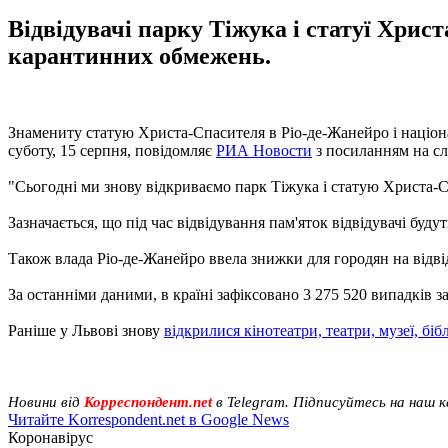
Відвідувачі парку Тіжука і статуї Хрис
карантинних обмежень.
Знамениту статую Христа-Спасителя в Ріо-де-Жанейро і націонал
суботу, 15 серпня, повідомляє
РИА Новости
з посиланням на сл
"Сьогодні ми знову відкриваємо парк Тіжука і статую Христа-С
Зазначається, що під час відвідування пам'яток відвідувачі буду
Також влада Ріо-де-Жанейро ввела знижки для городян на відв
За останніми даними, в країні зафіксовано 3 275 520 випадків 
Раніше у Львові знову
відкрилися кінотеатри, театри, музеї, біб
Новини від
Корреспондент.net
в Telegram. Підписуйтесь на наш 
Читайте Korrespondent.net в Google News
Коронавірус