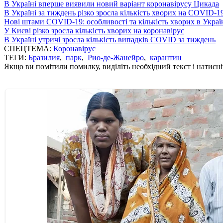
В Україні вперше виявили новий варіант коронавірусу Цикада
В Україні за тиждень різко зросла кількість хворих на COVID-1
Нові штами COVID-19: особливості та кількість хворих в Украї
У Києві різко зросла кількість хворих на коронавірус
В Україні утричі зросла кількість випадків COVID за тиждень
СПЕЦТЕМА:
Коронавірус
ТЕГИ:
Бразилия
,
парк
,
Рио-де-Жанейро
,
карантин
Якщо ви помітили помилку, виділіть необхідний текст і натисніт