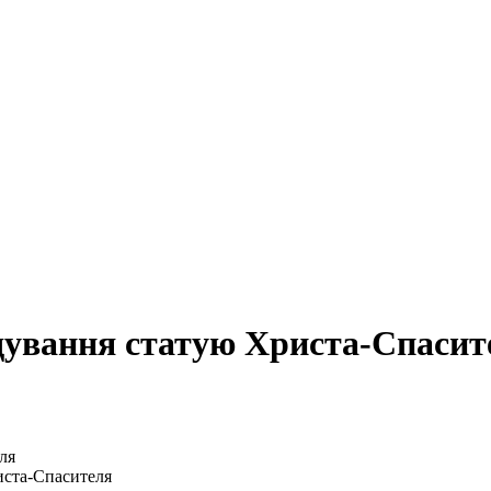
ідування статую Христа-Спасит
иста-Спасителя