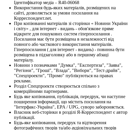
Ідентифікатор медіа – R40-06068
Використання будь-яких матеріалів, розміщених на
сайті, дозволяється за умови посилання на
Корреспондент.net.
При копіюванні матеріалів зі сторінки « Новини України
і світу» , для інтернет - видань - обов'язкове пряме
відкрите для пошукових систем гіперпосилання .
Посилання має бути розміщена в незалежності від
повного або часткового використання матеріалів.
Гіперпосилання ( для інтернет - видань) - повинна бути
розміщена в підзаголовку або в першому абзаці
матеріалу.
Новини з позначками "Думка", "Експертиза", "Заява",
"Регіони", "Гроші", "Влада", "Вибори", "Тест-драйв",
"Спецпроекти", "Промо" публікуються на правах
реклами.
Розділ Спецпроекти створюється спільно з
комерційними партнерами.
Будь яке копіювання, публікація, передрук, чи наступне
поширення інформації, що містить посилання на
"Інтерфакс-Україна", EPA / UPG, суворо забороняється.
Власник веб-сторінки в розділі Я-Корреспондент є автор
публікації.
Будь-яке копіювання, передрук та відтворення
фотографічних творів та/або аудіовізуальних творів