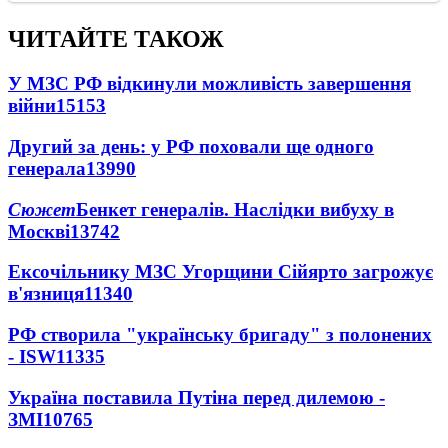
ЧИТАЙТЕ ТАКОЖ
У МЗС РФ відкинули можливість завершення
війни
15153
Другий за день: у РФ поховали ще одного
генерала
13990
Сюжет
Бенкет генералів. Наслідки вибуху в
Москві
13742
Ексочільнику МЗС Угорщини Сійярто загрожує
в'язниця
11340
РФ створила "українську бригаду" з полонених
- ISW
11335
Україна поставила Путіна перед дилемою -
ЗМІ
10765