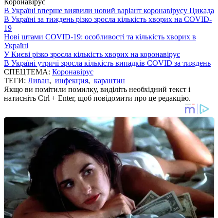
Коронавірус
В Україні вперше виявили новий варіант коронавірусу Цикада
В Україні за тиждень різко зросла кількість хворих на COVID-
19
Нові штами COVID-19: особливості та кількість хворих в
Україні
У Києві різко зросла кількість хворих на коронавірус
В Україні утричі зросла кількість випадків COVID за тиждень
СПЕЦТЕМА:
Коронавірус
ТЕГИ:
Ливан
,
инфекция
,
карантин
Якщо ви помітили помилку, виділіть необхідний текст і
натисніть Ctrl + Enter, щоб повідомити про це редакцію.