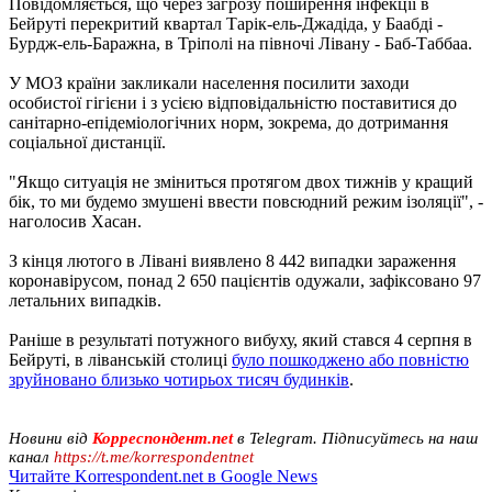
Повідомляється, що через загрозу поширення інфекції в
Бейруті перекритий квартал Тарік-ель-Джадіда, у Баабді -
Бурдж-ель-Баражна, в Тріполі на півночі Лівану - Баб-Таббаа.
У МОЗ країни закликали населення посилити заходи
особистої гігієни і з усією відповідальністю поставитися до
санітарно-епідеміологічних норм, зокрема, до дотримання
соціальної дистанції.
"Якщо ситуація не зміниться протягом двох тижнів у кращий
бік, то ми будемо змушені ввести повсюдний режим ізоляції", -
наголосив Хасан.
З кінця лютого в Лівані виявлено 8 442 випадки зараження
коронавірусом, понад 2 650 пацієнтів одужали, зафіксовано 97
летальних випадків.
Раніше в результаті потужного вибуху, який стався 4 серпня в
Бейруті, в ліванській столиці
було пошкоджено або повністю
зруйновано близько чотирьох тисяч будинків
.
Новини від
Корреспондент.net
в Telegram. Підписуйтесь на наш
канал
https://t.me/korrespondentnet
Читайте Korrespondent.net в Google News