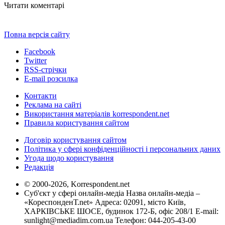
Читати коментарі
Повна версія сайту
Facebook
Twitter
RSS-стрічки
E-mail розсилка
Контакти
Реклама на сайті
Використання матеріалів korrespondent.net
Правила користування сайтом
Договір користування сайтом
Політика у сфері конфіденційності і персональних даних
Угода щодо користування
Редакція
© 2000-2026, Korrespondent.net
Суб'єкт у сфері онлайн-медіа Назва онлайн-медіа –
«КореспонденТ.net» Адреса: 02091, місто Київ,
ХАРКІВСЬКЕ ШОСЕ, будинок 172-Б, офіс 208/1 E-mail:
sunlight@mediadim.com.ua
Телефон: 044-205-43-00