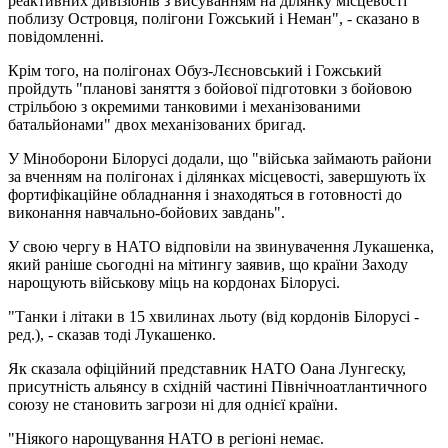
реактивних дивізіонів з висуванням на ділянку місцевості
поблизу Островця, полігони Гожський і Неман", - сказано в
повідомленні.
Крім того, на полігонах Обуз-Лєсновський і Гожський
пройдуть "планові заняття з бойової підготовки з бойовою
стрільбою з окремими танковими і механізованими
батальйонами" двох механізованих бригад.
У Міноборони Білорусі додали, що "війська займають райони
за вченням на полігонах і ділянках місцевості, завершують їх
фортифікаційне обладнання і знаходяться в готовності до
виконання навчально-бойових завдань".
У свою чергу в НАТО відповіли на звинувачення Лукашенка,
який раніше сьогодні на мітингу заявив, що країни Заходу
нарощують військову міць на кордонах Білорусі.
"Танки і літаки в 15 хвилинах льоту (від кордонів Білорусі -
ред.), - сказав тоді Лукашенко.
Як сказала офіційний представник НАТО Оана Лунгеску,
присутність альянсу в східній частині Північноатлантичного
союзу не становить загрози ні для однієї країни.
"Ніякого нарощування НАТО в регіоні немає.