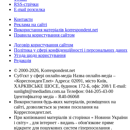
RSS-стрічки
E-mail розсилка
Контакти
Реклама на сайті
Використання матеріалів korrespondent.net
Правила користування сайтом
Договір користування сайтом
Політика у сфері конфіденційності і персональних даних
Угода щодо користування
Редакція
© 2000-2026, Korrespondent.net
Суб'єкт у сфері онлайн-медіа Назва онлайн-медіа –
«КореспонденТ.net» Адреса: 02091, місто Київ,
ХАРКІВСЬКЕ ШОСЕ, будинок 172-Б, офіс 208/1 E-mail:
sunlight@mediadim.com.ua
Телефон: 044-205-43-00
Ідентифікатор медіа – R40-06068
Використання будь-яких матеріалів, розміщених на
сайті, дозволяється за умови посилання на
Корреспондент.net.
При копіюванні матеріалів зі сторінки « Новини України
і світу» , для інтернет - видань - обов'язкове пряме
відкрите для пошукових систем гіперпосилання .