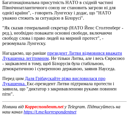
Багатонаціональна присутність НАТО в східній частині
Північноатлантичного союзу не становить загрози ні для
однієї країни", - говорить Лунгеску і додає, що "НАТО
уважно стежить за ситуацією в Білорусі".
"Як сказав генеральний секретар (НАТО Йенс Столтенберг -
ред.), необхідно поважати основні свободи, включаючи
свободу слова і право людей на мирний протест", -
резюмувала Лунгеску.
Нагадаємо, що раніше
президент Литви відмовився вважати
Лукашенка легітимним
. Не тільки Литва, але і весь Євросоюз
- зацікавлені в тому, щоб Білорусія була стабільною,
демократичною і суверенною державою, заявив Науседа.
Перед цим
Даля Грібаускайте різко висловилася про
Лукашенка.
Екс-президент Литви підтримала протести і
заявила, що "диктатор з закривавленими руками повинен
піти".
Новини від
Корреспондент.net
у Telegram. Підписуйтесь на
наш канал
https://t.me/korrespondentnet