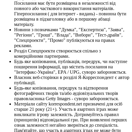
Посилання має бути розміщена в незалежності від
повного або часткового використання матеріалів.
Гіперпосилання ( для інтернет - видань) - повинна бути
розміщена в підзаголовку або в першому абзаці
матеріалу.
Новини з позначками "Думка", "Експертиза", "Заява",
"Регіони", "Гроші", "Влада", "Вибори", "Тест-драйв",
"Спецпроекти", "Промо" публікуються на правах
реклами.
Розділ Спецпроекти створюється спільно з
комерційними партнерами.
Будь яке копіювання, публікація, передрук, чи наступне
поширення інформації, що містить посилання на
"Інтерфакс-Україна", EPA / UPG, суворо забороняється.
Власник веб-сторінки в розділі Я-Корреспондент є автор
публікації.
Будь-яке копіювання, передрук та відтворення
фотографічних творів та/або аудіовізуальних творів
правовласника Getty Images - суворо забороняється.
Матеріали сайту korrespondent.net призначені для осіб
старше 21 року (21+). Участь в азартних іграх може
викликати ігрову залежність. Дотримуйтесь правил
(принципів) відповідальної гри. При виявленні перших
ознак залежності негайно зверніться до спеціаліста.
Пам'ятайте, що участь в азартних іграх не може бути