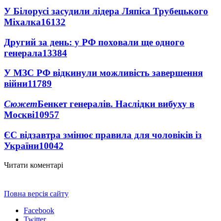
У Білорусі засудили лідера Ляпіса Трубецького
Міхалка
16132
Другий за день: у РФ поховали ще одного
генерала
13384
У МЗС РФ відкинули можливість завершення
війни
11789
Сюжет
Бенкет генералів. Наслідки вибуху в
Москві
10957
ЄС відзавтра змінює правила для чоловіків із
України
10042
Читати коментарі
Повна версія сайту
Facebook
Twitter