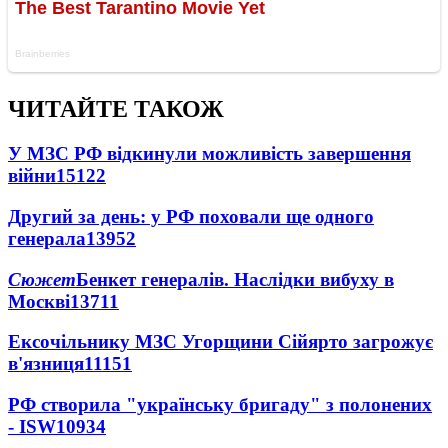
ЧИТАЙТЕ ТАКОЖ
У МЗС РФ відкинули можливість завершення
війни
15122
Другий за день: у РФ поховали ще одного
генерала
13952
Сюжет
Бенкет генералів. Наслідки вибуху в
Москві
13711
Ексочільнику МЗС Угорщини Сійярто загрожує
в'язниця
11151
РФ створила "українську бригаду" з полонених
- ISW
10934