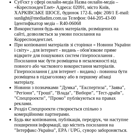
Суб'єкт у сфері онлайн-медіа Назва онлайн-медіа –
«КореспонденТ.net» Адреса: 02091, місто Київ,
ХАРКІВСЬКЕ ШОСЕ, будинок 172-Б, офіс 208/1 E-mail:
sunlight@mediadim.com.ua
Телефон: 044-205-43-00
Ідентифікатор медіа – R40-06068
Використання будь-яких матеріалів, розміщених на
сайті, дозволяється за умови посилання на
Корреспондент.net.
При копіюванні матеріалів зі сторінки « Новини України
і світу» , для інтернет - видань - обов'язкове пряме
відкрите для пошукових систем гіперпосилання .
Посилання має бути розміщена в незалежності від
повного або часткового використання матеріалів.
Гіперпосилання ( для інтернет - видань) - повинна бути
розміщена в підзаголовку або в першому абзаці
матеріалу.
Новини з позначками "Думка", "Експертиза", "Заява",
"Регіони", "Гроші", "Влада", "Вибори", "Тест-драйв",
"Спецпроекти", "Промо" публікуються на правах
реклами.
Розділ Спецпроекти створюється спільно з
комерційними партнерами.
Будь яке копіювання, публікація, передрук, чи наступне
поширення інформації, що містить посилання на
"Інтерфакс-Україна", EPA / UPG, суворо забороняється.