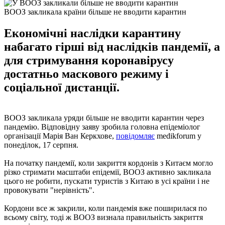
ВООЗ закликала країни більше не вводити карантин
Економічні наслідки карантину
набагато гірші від наслідків пандемії, а
для стримування коронавірусу
достатньо маскового режиму і
соціальної дистанції.
ВООЗ закликала уряди більше не вводити карантин через
пандемію. Відповідну заяву зробила головна епідеміолог
організації Марія Ван Керкхове,
повідомляє
medikforum у
понеділок, 17 серпня.
На початку пандемії, коли закриття кордонів з Китаєм могло
різко стримати масштаби епідемії, ВООЗ активно закликала
цього не робити, пускати туристів з Китаю в усі країни і не
провокувати "нерівність".
Кордони все ж закрили, коли пандемія вже поширилася по
всьому світу, тоді ж ВООЗ визнала правильність закриття