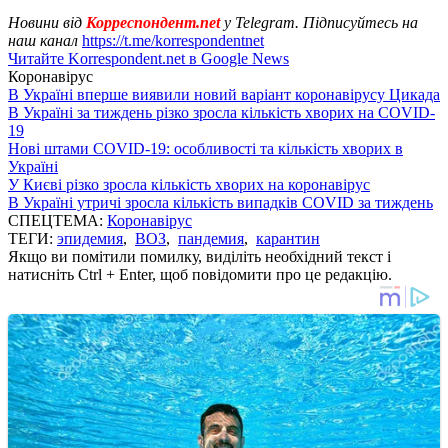
Новини від
Корреспондент.net
у Telegram. Підписуйтесь на
наш канал
https://t.me/korrespondentnet
Читайте Korrespondent.net в Google News
Коронавірус
В Україні вперше виявили новий варіант коронавірусу Цикада
В Україні за тиждень різко зросла кількість хворих на COVID-
19
Нові штами COVID-19: особливості та кількість хворих в
Україні
У Києві різко зросла кількість хворих на коронавірус
В Україні утричі зросла кількість випадків COVID за тиждень
СПЕЦТЕМА:
Коронавірус
ТЕГИ:
эпидемия
,
ВОЗ
,
пандемия
,
карантин
Якщо ви помітили помилку, виділіть необхідний текст і
натисніть Ctrl + Enter, щоб повідомити про це редакцію.