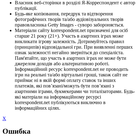
Власник веб-сторінки в розділі Я-Корреспондент є автор
публікації.
Будь-яке копіювання, передрук та відтворення
фотографічних творів та/або аудіовізуальних творів
правовласника Getty Images - суворо забороняється.
Матеріали сайту korrespondent.net призначені для осіб
старше 21 року (21+). Участь в азартних іграх може
викликати ігрову залежність. Дотримуйтесь правил
(принципів) відповідальної гри. При виявленні перших
ознак залежності негайно зверніться до спеціаліста.
Пам'ятайте, що участь в азартних іграх не може бути
джерелом доходів або альтернативою роботі.
Інформаційний ресурс korrespondent.net не проводить
ігри на реальні та/або віртуальні гроші, також сайт не
приймає ні в якій формі оплату ставок та інших
платежів, які пов’язані/можуть бути пов’язані з
азартними іграми, букмекерами чи тоталізаторами. Будь-
які матеріали на інформаційному ресурсі
korrespondent.net публікуються виключно в
інформаційних цілях.
X
Ошибка