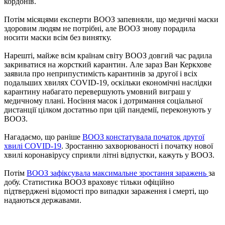
кордонів.
Потім місяцями експерти ВООЗ запевняли, що медичні маски
здоровим людям не потрібні, але ВООЗ знову порадила
носити маски всім без винятку.
Нарешті, майже всім країнам світу ВООЗ довгий час радила
закриватися на жорсткий карантин. Але зараз Ван Керкхове
заявила про неприпустимість карантинів за другої і всіх
подальших хвилях COVID-19, оскільки економічні наслідки
карантину набагато перевершують умовний виграш у
медичному плані. Носіння масок і дотримання соціальної
дистанції цілком достатньо при цій пандемії, переконують у
ВООЗ.
Нагадаємо, що раніше
ВООЗ констатувала початок другої
хвилі COVID-19
. Зростанню захворюваності і початку нової
хвилі коронавірусу сприяли літні відпустки, кажуть у ВООЗ.
Потім
ВООЗ зафіксувала максимальне зростання заражень
за
добу. Статистика ВООЗ враховує тільки офіційно
підтверджені відомості про випадки зараження і смерті, що
надаються державами.