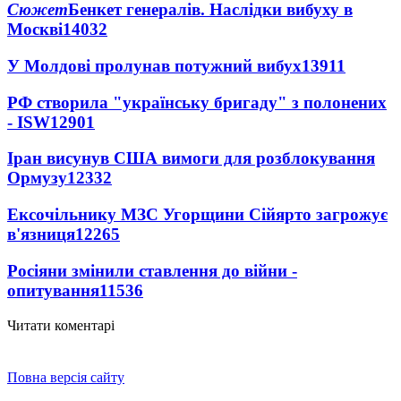
Сюжет
Бенкет генералів. Наслідки вибуху в
Москві
14032
У Молдові пролунав потужний вибух
13911
РФ створила "українську бригаду" з полонених
- ISW
12901
Іран висунув США вимоги для розблокування
Ормузу
12332
Ексочільнику МЗС Угорщини Сійярто загрожує
в'язниця
12265
Росіяни змінили ставлення до війни -
опитування
11536
Читати коментарі
Повна версія сайту