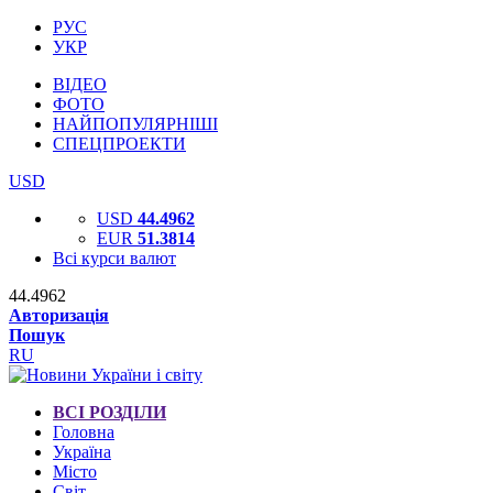
РУС
УКР
ВІДЕО
ФОТО
НАЙПОПУЛЯРНІШІ
СПЕЦПРОЕКТИ
USD
USD
44.4962
EUR
51.3814
Всі курси валют
44.4962
Авторизація
Пошук
RU
ВСІ РОЗДІЛИ
Головна
Україна
Місто
Світ