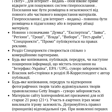
і світу» , для інтернет - видань - обов'язкове пряме
відкрите для пошукових систем гіперпосилання .
Посилання має бути розміщена в незалежності від
повного або часткового використання матеріалів.
Гіперпосилання ( для інтернет - видань) - повинна бути
розміщена в підзаголовку або в першому абзаці
матеріалу.
Новини з позначками "Думка", "Експертиза", "Заява",
"Регіони", "Гроші", "Влада", "Вибори", "Тест-драйв",
"Спецпроекти", "Промо" публікуються на правах
реклами.
Розділ Спецпроекти створюється спільно з
комерційними партнерами.
Будь яке копіювання, публікація, передрук, чи наступне
поширення інформації, що містить посилання на
"Інтерфакс-Україна", EPA / UPG, суворо забороняється.
Власник веб-сторінки в розділі Я-Корреспондент є автор
публікації.
Будь-яке копіювання, передрук та відтворення
фотографічних творів та/або аудіовізуальних творів
правовласника Getty Images - суворо забороняється.
Матеріали сайту korrespondent.net призначені для осіб
старше 21 року (21+). Участь в азартних іграх може
викликати ігрову залежність. Дотримуйтесь правил
(принципів) відповідальної гри. При виявленні перших