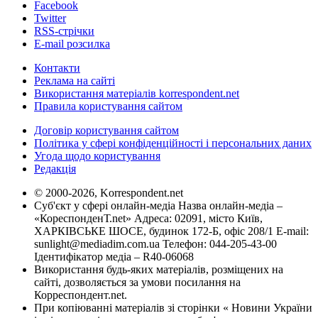
Facebook
Twitter
RSS-стрічки
E-mail розсилка
Контакти
Реклама на сайті
Використання матеріалів korrespondent.net
Правила користування сайтом
Договір користування сайтом
Політика у сфері конфіденційності і персональних даних
Угода щодо користування
Редакція
© 2000-2026, Korrespondent.net
Суб'єкт у сфері онлайн-медіа Назва онлайн-медіа –
«КореспонденТ.net» Адреса: 02091, місто Київ,
ХАРКІВСЬКЕ ШОСЕ, будинок 172-Б, офіс 208/1 E-mail:
sunlight@mediadim.com.ua
Телефон: 044-205-43-00
Ідентифікатор медіа – R40-06068
Використання будь-яких матеріалів, розміщених на
сайті, дозволяється за умови посилання на
Корреспондент.net.
При копіюванні матеріалів зі сторінки « Новини України