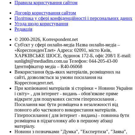
Правила користування сайтом
Договір користування сайтом
Політика у сфері конфіденційності і персональних даних
Угода щодо користування
Редакція
© 2000-2026, Korrespondent.net
Суб'єкт у сфері онлайн-медіа Назва онлайн-медіа –
«КореспонденТ.net» Адреса: 02091, місто Київ,
ХАРКІВСЬКЕ ШОСЕ, будинок 172-Б, офіс 208/1 E-mail:
sunlight@mediadim.com.ua
Телефон: 044-205-43-00
Ідентифікатор медіа – R40-06068
Використання будь-яких матеріалів, розміщених на
сайті, дозволяється за умови посилання на
Корреспондент.net.
При копіюванні матеріалів зі сторінки « Новини України
і світу» , для інтернет - видань - обов'язкове пряме
відкрите для пошукових систем гіперпосилання .
Посилання має бути розміщена в незалежності від
повного або часткового використання матеріалів.
Гіперпосилання ( для інтернет - видань) - повинна бути
розміщена в підзаголовку або в першому абзаці
матеріалу.
Новини з позначками "Думка", "Експертиза", "Заява",