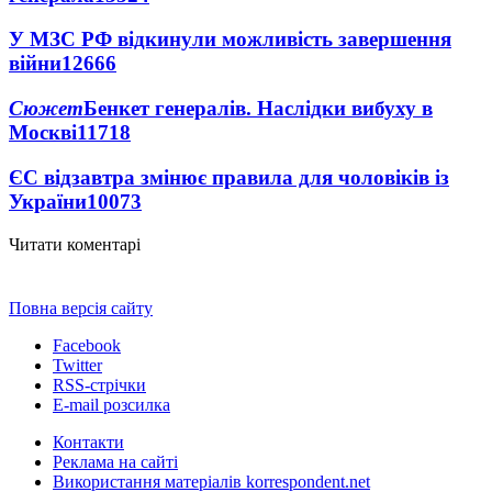
У МЗС РФ відкинули можливість завершення
війни
12666
Сюжет
Бенкет генералів. Наслідки вибуху в
Москві
11718
ЄС відзавтра змінює правила для чоловіків із
України
10073
Читати коментарі
Повна версія сайту
Facebook
Twitter
RSS-стрічки
E-mail розсилка
Контакти
Реклама на сайті
Використання матеріалів korrespondent.net