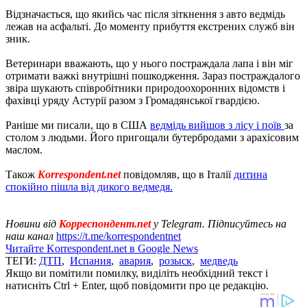
Відзначається, що якийсь час після зіткнення з авто ведмідь
лежав на асфальті. До моменту прибуття екстрених служб він
зник.
Ветеринари вважають, що у нього постраждала лапа і він міг
отримати важкі внутрішні пошкодження. Зараз постраждалого
звіра шукають співробітники природоохоронних відомств і
фахівці уряду Астурії разом з Громадянської гвардією.
Раніше ми писали, що в США
ведмідь вийшов з лісу і поїв
за
столом з людьми. Його пригощали бутербродами з арахісовим
маслом.
Також
Korrespondent.net
повідомляв, що в Італії
дитина
спокійно пішла від дикого ведмедя.
Новини від
Корреспондент.net
у Telegram. Підписуйтесь на
наш канал
https://t.me/korrespondentnet
Читайте Korrespondent.net в Google News
ТЕГИ:
ДТП
,
Испания
,
авария
,
розыск
,
медведь
Якщо ви помітили помилку, виділіть необхідний текст і
натисніть Ctrl + Enter, щоб повідомити про це редакцію.