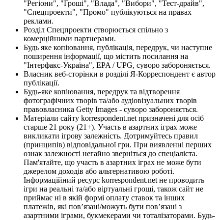
"Регіони", "Гроші", "Влада", "Вибори", "Тест-драйв",
"Спецпроекти", "Промо" публікуються на правах
реклами.
Розділ Спецпроекти створюється спільно з
комерційними партнерами.
Будь яке копіювання, публікація, передрук, чи наступне
поширення інформації, що містить посилання на
"Інтерфакс-Україна", EPA / UPG, суворо забороняється.
Власник веб-сторінки в розділі Я-Корреспондент є автор
публікації.
Будь-яке копіювання, передрук та відтворення
фотографічних творів та/або аудіовізуальних творів
правовласника Getty Images - суворо забороняється.
Матеріали сайту korrespondent.net призначені для осіб
старше 21 року (21+). Участь в азартних іграх може
викликати ігрову залежність. Дотримуйтесь правил
(принципів) відповідальної гри. При виявленні перших
ознак залежності негайно зверніться до спеціаліста.
Пам'ятайте, що участь в азартних іграх не може бути
джерелом доходів або альтернативою роботі.
Інформаційний ресурс korrespondent.net не проводить
ігри на реальні та/або віртуальні гроші, також сайт не
приймає ні в якій формі оплату ставок та інших
платежів, які пов’язані/можуть бути пов’язані з
азартними іграми, букмекерами чи тоталізаторами. Будь-