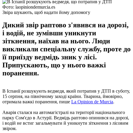
Фото: laopiniondemurcia.es
Звіра шукають, щоб надати йому допомогу
Дикий звір раптово з'явився на дорозі,
і водій, не зумівши уникнути
зіткнення, наїхав на нього. Люди
викликали спеціальну службу, проте до
її приїзду ведмідь зник у лісі.
Припускають, що у нього важкі
поранення.
В Іспанії розшукують ведмедя, який потрапив у ДТП в суботу,
15 серпня, на північному заході країни. Тварина, ймовірно,
отримала важкі поранення, пише
La Opinion de Murcia
.
Аварія сталася на автомагістралі на території національного
парку Сом'єдо в Астурії. Ведмідь раптово опинився на дорозі,
і водій не встиг загальмувати й уникнути зіткнення з лісовим
звіром.