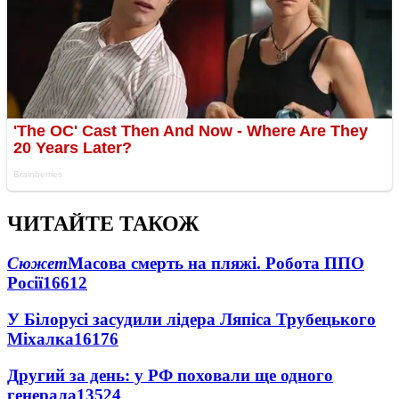
ЧИТАЙТЕ ТАКОЖ
Сюжет
Масова смерть на пляжі. Робота ППО
Росії
16612
У Білорусі засудили лідера Ляпіса Трубецького
Міхалка
16176
Другий за день: у РФ поховали ще одного
генерала
13524