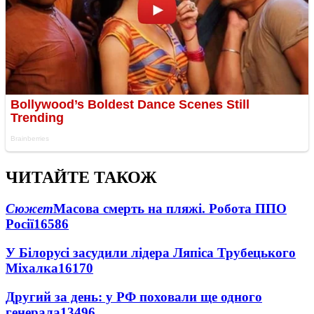
ЧИТАЙТЕ ТАКОЖ
Сюжет
Масова смерть на пляжі. Робота ППО
Росії
16586
У Білорусі засудили лідера Ляпіса Трубецького
Міхалка
16170
Другий за день: у РФ поховали ще одного
генерала
13496