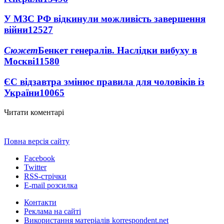
У МЗС РФ відкинули можливість завершення
війни
12527
Сюжет
Бенкет генералів. Наслідки вибуху в
Москві
11580
ЄС відзавтра змінює правила для чоловіків із
України
10065
Читати коментарі
Повна версія сайту
Facebook
Twitter
RSS-стрічки
E-mail розсилка
Контакти
Реклама на сайті
Використання матеріалів korrespondent.net