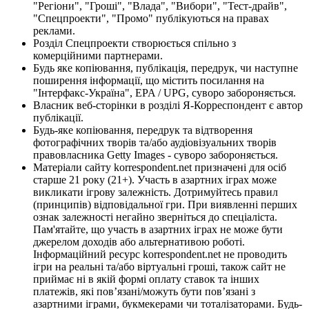
"Регіони", "Гроші", "Влада", "Вибори", "Тест-драйв",
"Спецпроекти", "Промо" публікуються на правах
реклами.
Розділ Спецпроекти створюється спільно з
комерційними партнерами.
Будь яке копіювання, публікація, передрук, чи наступне
поширення інформації, що містить посилання на
"Інтерфакс-Україна", EPA / UPG, суворо забороняється.
Власник веб-сторінки в розділі Я-Корреспондент є автор
публікації.
Будь-яке копіювання, передрук та відтворення
фотографічних творів та/або аудіовізуальних творів
правовласника Getty Images - суворо забороняється.
Матеріали сайту korrespondent.net призначені для осіб
старше 21 року (21+). Участь в азартних іграх може
викликати ігрову залежність. Дотримуйтесь правил
(принципів) відповідальної гри. При виявленні перших
ознак залежності негайно зверніться до спеціаліста.
Пам'ятайте, що участь в азартних іграх не може бути
джерелом доходів або альтернативою роботі.
Інформаційний ресурс korrespondent.net не проводить
ігри на реальні та/або віртуальні гроші, також сайт не
приймає ні в якій формі оплату ставок та інших
платежів, які пов’язані/можуть бути пов’язані з
азартними іграми, букмекерами чи тоталізаторами. Будь-