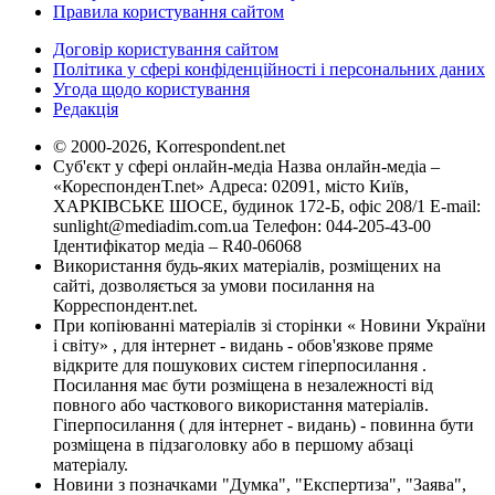
Правила користування сайтом
Договір користування сайтом
Політика у сфері конфіденційності і персональних даних
Угода щодо користування
Редакція
© 2000-2026, Korrespondent.net
Суб'єкт у сфері онлайн-медіа Назва онлайн-медіа –
«КореспонденТ.net» Адреса: 02091, місто Київ,
ХАРКІВСЬКЕ ШОСЕ, будинок 172-Б, офіс 208/1 E-mail:
sunlight@mediadim.com.ua
Телефон: 044-205-43-00
Ідентифікатор медіа – R40-06068
Використання будь-яких матеріалів, розміщених на
сайті, дозволяється за умови посилання на
Корреспондент.net.
При копіюванні матеріалів зі сторінки « Новини України
і світу» , для інтернет - видань - обов'язкове пряме
відкрите для пошукових систем гіперпосилання .
Посилання має бути розміщена в незалежності від
повного або часткового використання матеріалів.
Гіперпосилання ( для інтернет - видань) - повинна бути
розміщена в підзаголовку або в першому абзаці
матеріалу.
Новини з позначками "Думка", "Експертиза", "Заява",