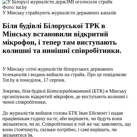
Фото: tut.by
У Мінську страйкують журналісти державних каналів
Біля будівлі Білоруської ТРК в
Мінську встановили відкритий
мікрофон, і тепер там виступають
колишні та нинішні співробітники.
У Мінську сотні журналістів білоруських державних
телеканалів і видань вийшли на страйк. Про це повідомляє
Tut.by в понеділок, 17 серпня.
Зокрема, біля будівлі
Білтелерадіокомпанії
(БТК) в Мінську
організували відкритий мікрофон, де виступають колишні і
чинні співробітники.
До журналістів вийшов голова БТК Іван Ейсмонт і надав
працівникам годину на те, аби вирішити, чи будуть вони
звільнятися, чи ні. Співробітники в той же час заявляють, що
вони стоятимуть, скільки потрібно, і самі вирішать, чи
звільнятися їм.