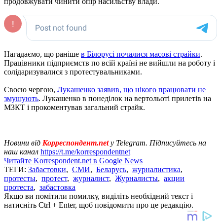
продовжувати чинити опір насильству влади.
Нагадаємо, що раніше
в Білорусі почалися масові страйки
.
Працівники підприємств по всій країні не вийшли на роботу і
солідаризувалися з протестувальниками.
Своєю чергою,
Лукашенко заявив, що нікого працювати не
змушують
. Лукашенко в понеділок на вертольоті прилетів на
МЗКТ і прокоментував загальний страйк.
Новини від
Корреспондент.net
у Telegram. Підписуйтесь на
наш канал
https://t.me/korrespondentnet
Читайте Korrespondent.net в Google News
ТЕГИ:
Забастовки
,
СМИ
,
Беларусь
,
журналистика
,
протесты
,
протест
,
журналист
,
Журналисты
,
акции
протеста
,
забастовка
Якщо ви помітили помилку, виділіть необхідний текст і
натисніть Ctrl + Enter, щоб повідомити про це редакцію.