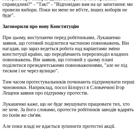
справедливі?" - "Так!" - "Відповідаю вам на це запитання: ми
провели вибори. Поки ви мене не вб'єте, інших виборів не
буде".
Заговорили про нову Конституцію
При цьому, виступаючи перед робітниками, Лукашенко
заявив, що готовий поділитися частиною повноважень. Він
нагадав, що зараз ведеться робота над варіантами зміни
конституції країни, що передбачають перерозподіл владних
повноважень. Він заявив, що готовий у цьому плані
поділитися президентськими повноваженнями, "але не під
тиском і не через вулицю".
Тим часом протестувальників починають підтримувати перші
чиновники. Наприклад, посол Білорусі в Словаччині Ігор
Лещеня заявив про підтримку протестів.
Лукашенко каже, що не буде змушувати працювати тих, хто
не хоче. За його словами, протести робітників заводів вдарять
по їхнім же сім'ям.
Але поки владі не вдається зупинити протестні акції.