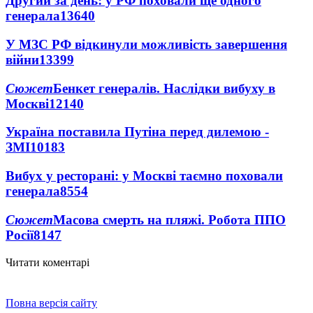
Другий за день: у РФ поховали ще одного
генерала
13640
У МЗС РФ відкинули можливість завершення
війни
13399
Сюжет
Бенкет генералів. Наслідки вибуху в
Москві
12140
Україна поставила Путіна перед дилемою -
ЗМІ
10183
Вибух у ресторані: у Москві таємно поховали
генерала
8554
Сюжет
Масова смерть на пляжі. Робота ППО
Росії
8147
Читати коментарі
Повна версія сайту