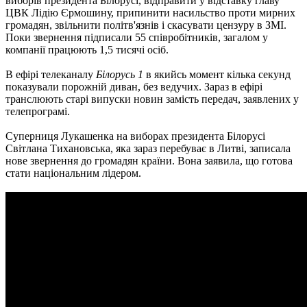
виборів президента Білорусі, відправити у відставку главу
ЦВК Лідію Єрмошину, припинити насильство проти мирних
громадян, звільнити політв'язнів і скасувати цензуру в ЗМІ.
Поки звернення підписали 55 співробітників, загалом у
компанії працюють 1,5 тисячі осіб.
В ефірі телеканалу
Білорусь 1
в якийсь момент кілька секунд
показували порожній диван, без ведучих. Зараз в ефірі
транслюють старі випуски новин замість передач, заявлених у
телепрограмі.
Суперниця Лукашенка на виборах президента Білорусі
Світлана Тихановська, яка зараз перебуває в Литві, записала
нове звернення до громадян країни. Вона заявила, що готова
стати національним лідером.