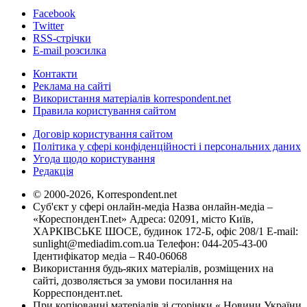
Facebook
Twitter
RSS-стрічки
E-mail розсилка
Контакти
Реклама на сайті
Використання матеріалів korrespondent.net
Правила користування сайтом
Договір користування сайтом
Політика у сфері конфіденційності і персональних даних
Угода щодо користування
Редакція
© 2000-2026, Korrespondent.net
Суб'єкт у сфері онлайн-медіа Назва онлайн-медіа –
«КореспонденТ.net» Адреса: 02091, місто Київ,
ХАРКІВСЬКЕ ШОСЕ, будинок 172-Б, офіс 208/1 E-mail:
sunlight@mediadim.com.ua
Телефон: 044-205-43-00
Ідентифікатор медіа – R40-06068
Використання будь-яких матеріалів, розміщених на
сайті, дозволяється за умови посилання на
Корреспондент.net.
При копіюванні матеріалів зі сторінки « Новини України