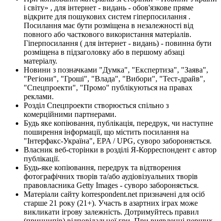
і світу» , для інтернет - видань - обов'язкове пряме
відкрите для пошукових систем гіперпосилання .
Посилання має бути розміщена в незалежності від
повного або часткового використання матеріалів.
Гіперпосилання ( для інтернет - видань) - повинна бути
розміщена в підзаголовку або в першому абзаці
матеріалу.
Новини з позначками "Думка", "Експертиза", "Заява",
"Регіони", "Гроші", "Влада", "Вибори", "Тест-драйв",
"Спецпроекти", "Промо" публікуються на правах
реклами.
Розділ Спецпроекти створюється спільно з
комерційними партнерами.
Будь яке копіювання, публікація, передрук, чи наступне
поширення інформації, що містить посилання на
"Інтерфакс-Україна", EPA / UPG, суворо забороняється.
Власник веб-сторінки в розділі Я-Корреспондент є автор
публікації.
Будь-яке копіювання, передрук та відтворення
фотографічних творів та/або аудіовізуальних творів
правовласника Getty Images - суворо забороняється.
Матеріали сайту korrespondent.net призначені для осіб
старше 21 року (21+). Участь в азартних іграх може
викликати ігрову залежність. Дотримуйтесь правил
(принципів) відповідальної гри. При виявленні перших