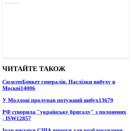
ЧИТАЙТЕ ТАКОЖ
Сюжет
Бенкет генералів. Наслідки вибуху в
Москві
14006
У Молдові пролунав потужний вибух
13679
РФ створила "українську бригаду" з полонених
- ISW
12857
Іран висунув США вимоги для розблокування