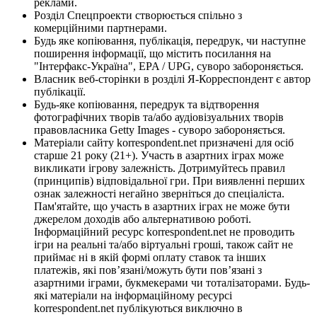
реклами.
Розділ Спецпроекти створюється спільно з
комерційними партнерами.
Будь яке копіювання, публікація, передрук, чи наступне
поширення інформації, що містить посилання на
"Інтерфакс-Україна", EPA / UPG, суворо забороняється.
Власник веб-сторінки в розділі Я-Корреспондент є автор
публікації.
Будь-яке копіювання, передрук та відтворення
фотографічних творів та/або аудіовізуальних творів
правовласника Getty Images - суворо забороняється.
Матеріали сайту korrespondent.net призначені для осіб
старше 21 року (21+). Участь в азартних іграх може
викликати ігрову залежність. Дотримуйтесь правил
(принципів) відповідальної гри. При виявленні перших
ознак залежності негайно зверніться до спеціаліста.
Пам'ятайте, що участь в азартних іграх не може бути
джерелом доходів або альтернативою роботі.
Інформаційний ресурс korrespondent.net не проводить
ігри на реальні та/або віртуальні гроші, також сайт не
приймає ні в якій формі оплату ставок та інших
платежів, які пов’язані/можуть бути пов’язані з
азартними іграми, букмекерами чи тоталізаторами. Будь-
які матеріали на інформаційному ресурсі
korrespondent.net публікуються виключно в