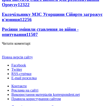
Ормузу
12322
Ексочільнику МЗС Угорщини Сійярто загрожує
в'язниця
12256
Росіяни змінили ставлення до війни -
опитування
11507
Читати коментарі
Повна версія сайту
Facebook
Twitter
RSS-стрічки
E-mail розсилка
Контакти
Реклама на сайті
Використання матеріалів korrespondent.net
Правила користування сайтом