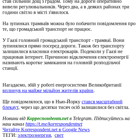
став сильний дощ з градом. Тому на дороги оперативно
вивели регулювальників. Через два, а в деяких районах три
години світло в місті з'явилося.
На зупинках трамваїв можна було побачити повідомлення про
те, що громадський транспорт не працює.
У Гаазі головний громадський транспорт - трамваї. Вони
зупинялися прямо посеред дороги. Також без транспорту
залишилися власники електрокарів. Подеколи у Гаазі не
працював інтернет. Причиною відключення електроенергії
називають коротке замикання на головній розподільчої
станції.
Нагадаємо, збій у роботі енергосистеми Великобританії
вплинув на майже мільйон жителів країни
.
Ще повідомлялося, що в Нью-Йорку
стався масштабний
блекаут
, через що десятки тисяч осіб залишилися без світла.
Новини від
Корреспондент.net
в Telegram. Підписуйтесь на
наш канал
https://t.me/korrespondentnet
Читайте Korrespondent.net в Google News
ТЕГИ:
электроэнергия
,
свет