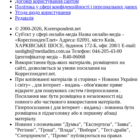
Договір користування сайтом
Політика у сфері конфіденційності і персональних даних
Угода щодо користування
Редакція
© 2000-2026, Korrespondent.net
Суб'єкт у сфері онлайн-медіа Назва онлайн-медіа –
«КореспонденТ.net» Адреса: 02091, місто Київ,
ХАРКІВСЬКЕ ШОСЕ, будинок 172-Б, офіс 208/1 E-mail:
sunlight@mediadim.com.ua
Телефон: 044-205-43-00
Ідентифікатор медіа – R40-06068
Використання будь-яких матеріалів, розміщених на
сайті, дозволяється за умови посилання на
Корреспондент.net.
При копіюванні матеріалів зі сторінки « Новини України
і світу» , для інтернет - видань - обов'язкове пряме
відкрите для пошукових систем гіперпосилання .
Посилання має бути розміщена в незалежності від
повного або часткового використання матеріалів.
Гіперпосилання ( для інтернет - видань) - повинна бути
розміщена в підзаголовку або в першому абзаці
матеріалу.
Новини з позначками "Думка", "Експертиза", "Заява",
"Регіони", "Гроші", "Влада", "Вибори", "Тест-драйв",
"Спецпроекти", "Промо" публікуються на правах