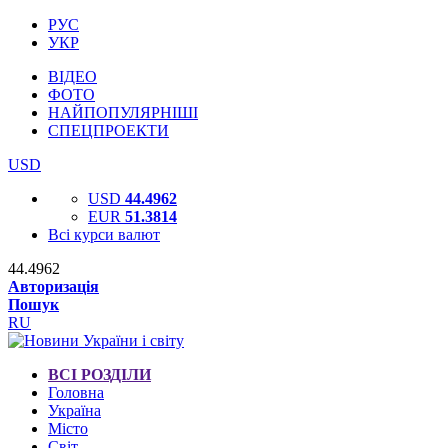
РУС
УКР
ВІДЕО
ФОТО
НАЙПОПУЛЯРНІШІ
СПЕЦПРОЕКТИ
USD
USD
44.4962
EUR
51.3814
Всі курси валют
44.4962
Авторизація
Пошук
RU
ВСІ РОЗДІЛИ
Головна
Україна
Місто
Світ