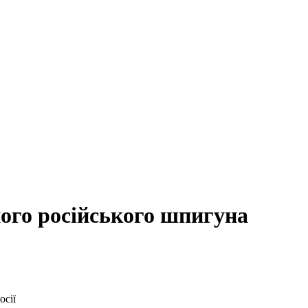
ого російського шпигуна
осії