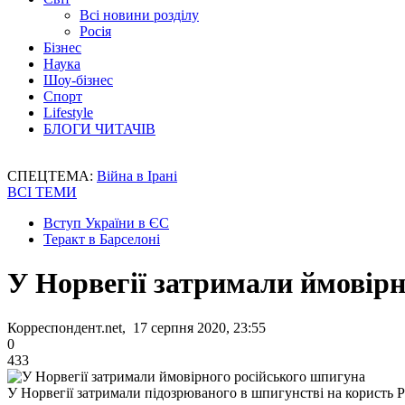
Всі новини розділу
Росія
Бізнес
Наука
Шоу-бізнес
Спорт
Lifestyle
БЛОГИ ЧИТАЧІВ
СПЕЦТЕМА:
Війна в Ірані
ВСІ ТЕМИ
Вступ України в ЄС
Теракт в Барселоні
У Норвегії затримали ймовірн
Корреспондент.net, 17 серпня 2020, 23:55
0
433
У Норвегії затримали підозрюваного в шпигунстві на користь Р