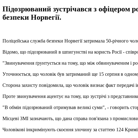
Підозрюваний зустрічався з офіцером р
безпеки Норвегії.
Поліцейська служба безпеки Норвегії затримала 50-річного чоло
Відомо, що підозрюваний в шпигунстві на користь Росії - співр
"Звинувачення ґрунтується на тому, що між обвинуваченим і р
Уточнюється, що чоловік був затриманий ще 15 серпня в одному
Сторона захисту повідомила, що чоловік визнає факт передачі 
Проте звинувачення ацентує на тому, що зустрічі з представник
"В обмін підозрюваний отримував великі суми", - говорить сто
Місцеві ЗМІ зазначають, що дана справа пов'язана з промисло
Чоловікові інкримінують скоєння злочину за статтею 124 Кримі