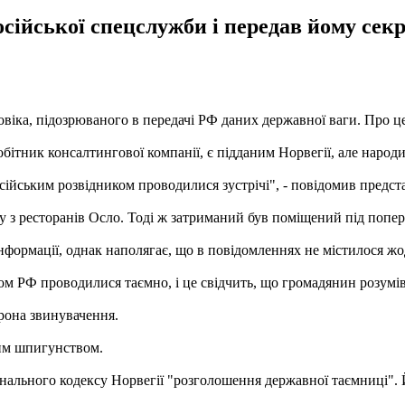
осійської спецслужби і передав йому сек
віка, підозрюваного в передачі РФ даних державної ваги. Про це
обітник консалтингової компанії, є підданим Норвегії, але народ
осійським розвідником проводилися зустрічі", - повідомив пред
 з ресторанів Осло. Тоді ж затриманий був поміщений під попер
інформації, однак наполягає, що в повідомленнях не містилося ж
ом РФ проводилися таємно, і це свідчить, що громадянин розумів
рона звинувачення.
вим шпигунством.
нального кодексу Норвегії "розголошення державної таємниці". Й