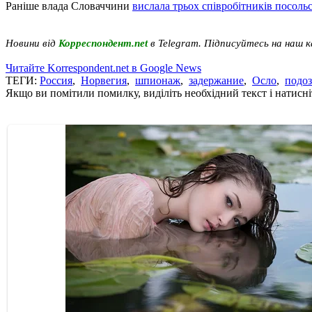
Раніше влада Словаччини
вислала трьох співробітників посольс
Новини від
Корреспондент.net
в Telegram. Підписуйтесь на наш 
Читайте Korrespondent.net в Google News
ТЕГИ:
Россия
,
Норвегия
,
шпионаж
,
задержание
,
Осло
,
подо
Якщо ви помітили помилку, виділіть необхідний текст і натисніт