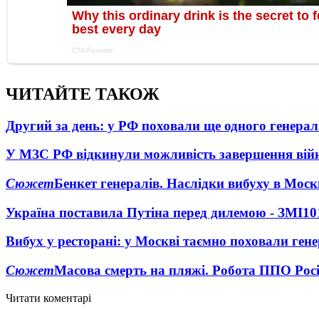
ЧИТАЙТЕ ТАКОЖ
Другий за день: у РФ поховали ще одного генерал
У МЗС РФ відкинули можливість завершення вій
Сюжет
Бенкет генералів. Наслідки вибуху в Моск
Україна поставила Путіна перед дилемою - ЗМІ
10
Вибух у ресторані: у Москві таємно поховали ген
Сюжет
Масова смерть на пляжі. Робота ППО Росі
Читати коментарі