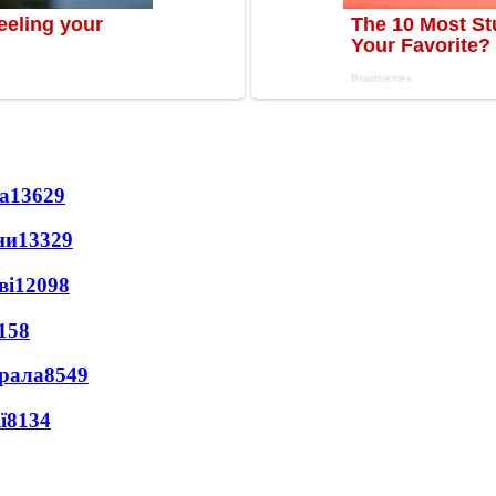
а
13629
ни
13329
ві
12098
158
ерала
8549
ї
8134