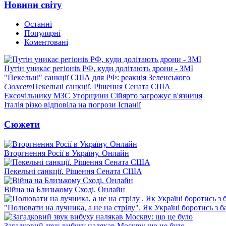
Новини світу
Останні
Популярні
Коментовані
Путін уникає регіонів РФ, куди долітають дрони - ЗМІ
"Пекельні" санкції США для РФ: реакція Зеленського
Сюжет
Пекельні санкції. Рішення Сената США
Ексочільнику МЗС Угорщини Сійярто загрожує в'язниця
Італія різко відповіла на погрози Іспанії
Сюжети
Вторгнення Росії в Україну. Онлайн
Пекельні санкції. Рішення Сената США
Війна на Близькому Сході. Онлайн
"Полювати на лучника, а не на стрілу". Як Україні боротись з 
Загадковий звук вибуху налякав Москву: що це було