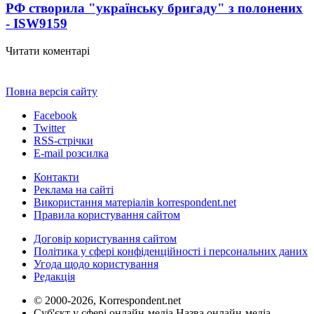
РФ створила "українську бригаду" з полонених
- ISW
9159
Читати коментарі
Повна версія сайту
Facebook
Twitter
RSS-стрічки
E-mail розсилка
Контакти
Реклама на сайті
Використання матеріалів korrespondent.net
Правила користування сайтом
Договір користування сайтом
Політика у сфері конфіденційності і персональних даних
Угода щодо користування
Редакція
© 2000-2026, Korrespondent.net
Суб'єкт у сфері онлайн-медіа Назва онлайн-медіа –