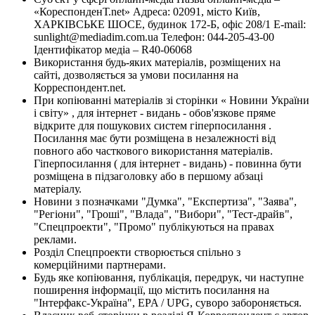
«КореспонденТ.net» Адреса: 02091, місто Київ,
ХАРКІВСЬКЕ ШОСЕ, будинок 172-Б, офіс 208/1 E-mail:
sunlight@mediadim.com.ua
Телефон: 044-205-43-00
Ідентифікатор медіа – R40-06068
Використання будь-яких матеріалів, розміщених на
сайті, дозволяється за умови посилання на
Корреспондент.net.
При копіюванні матеріалів зі сторінки « Новини України
і світу» , для інтернет - видань - обов'язкове пряме
відкрите для пошукових систем гіперпосилання .
Посилання має бути розміщена в незалежності від
повного або часткового використання матеріалів.
Гіперпосилання ( для інтернет - видань) - повинна бути
розміщена в підзаголовку або в першому абзаці
матеріалу.
Новини з позначками "Думка", "Експертиза", "Заява",
"Регіони", "Гроші", "Влада", "Вибори", "Тест-драйв",
"Спецпроекти", "Промо" публікуються на правах
реклами.
Розділ Спецпроекти створюється спільно з
комерційними партнерами.
Будь яке копіювання, публікація, передрук, чи наступне
поширення інформації, що містить посилання на
"Інтерфакс-Україна", EPA / UPG, суворо забороняється.