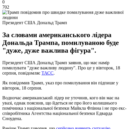
0
702
Президент США Дональд Трамп
За словами американського лідера
Дональда Трампа, помилуваною буде
"дуже, дуже важлива фігура".
Президент США Дональд Трамп заявив, що має намір
помилувати "дуже важливу людину". Про це у вівторок, 18
серпня, повідомляє
ТАСС
.
Як повідомив Трамп, указ про помилування він підпише у
вівторок, 18 серпня.
Водночас американський лідер не уточнив, кого він має на
увазі, однак пояснив, що йдеться не про його колишнього
помічника з національної безпеки Майкла Флінна і не про екс-
співробітника Агентства національної безпеки Едварда
Сноудена.
Раніше Трамп говорив, що
серйозно вивчить ситуацію