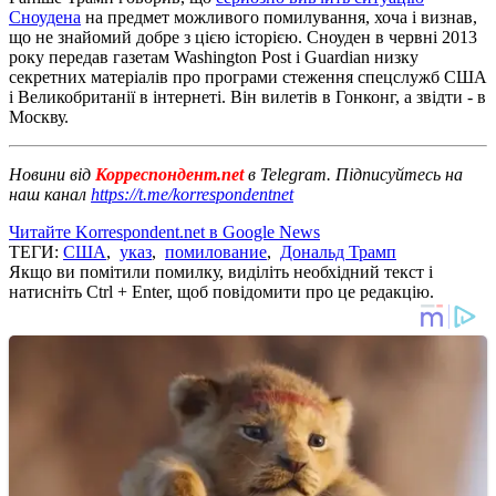
Сноудена
на предмет можливого помилування, хоча і визнав,
що не знайомий добре з цією історією. Сноуден в червні 2013
року передав газетам Washington Post і Guardian низку
секретних матеріалів про програми стеження спецслужб США
і Великобританії в інтернеті. Він вилетів в Гонконг, а звідти - в
Москву.
Новини від
Корреспондент.net
в Telegram. Підписуйтесь на
наш канал
https://t.me/korrespondentnet
Читайте Korrespondent.net в Google News
ТЕГИ:
США
,
указ
,
помилование
,
Дональд Трамп
Якщо ви помітили помилку, виділіть необхідний текст і
натисніть Ctrl + Enter, щоб повідомити про це редакцію.