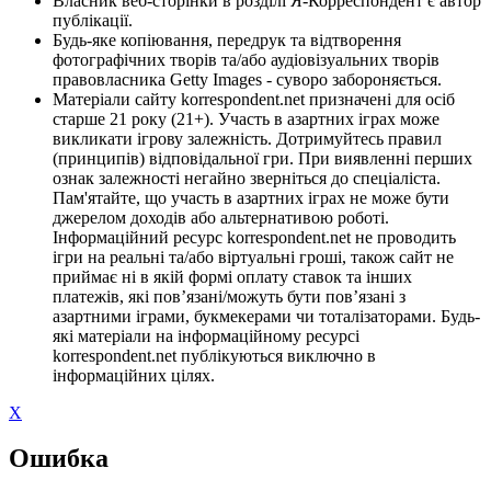
Власник веб-сторінки в розділі Я-Корреспондент є автор
публікації.
Будь-яке копіювання, передрук та відтворення
фотографічних творів та/або аудіовізуальних творів
правовласника Getty Images - суворо забороняється.
Матеріали сайту korrespondent.net призначені для осіб
старше 21 року (21+). Участь в азартних іграх може
викликати ігрову залежність. Дотримуйтесь правил
(принципів) відповідальної гри. При виявленні перших
ознак залежності негайно зверніться до спеціаліста.
Пам'ятайте, що участь в азартних іграх не може бути
джерелом доходів або альтернативою роботі.
Інформаційний ресурс korrespondent.net не проводить
ігри на реальні та/або віртуальні гроші, також сайт не
приймає ні в якій формі оплату ставок та інших
платежів, які пов’язані/можуть бути пов’язані з
азартними іграми, букмекерами чи тоталізаторами. Будь-
які матеріали на інформаційному ресурсі
korrespondent.net публікуються виключно в
інформаційних цілях.
X
Ошибка