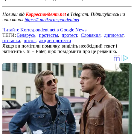
Новини від
Корреспондент.net
в Telegram. Підписуйтесь на
наш канал
https://t.me/korrespondentnet
Читайте Korrespondent.net в Google News
ТЕГИ:
Беларусь
,
протесты
,
протест
,
Словакия
,
дипломат
,
отставка
,
посол
,
акции протеста
Якщо ви помітили помилку, виділіть необхідний текст і
натисніть Ctrl + Enter, щоб повідомити про це редакцію.