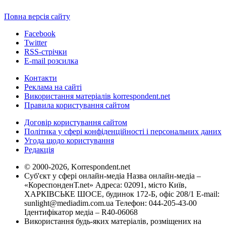
Повна версія сайту
Facebook
Twitter
RSS-стрічки
E-mail розсилка
Контакти
Реклама на сайті
Використання матеріалів korrespondent.net
Правила користування сайтом
Договір користування сайтом
Політика у сфері конфіденційності і персональних даних
Угода щодо користування
Редакція
© 2000-2026, Korrespondent.net
Суб'єкт у сфері онлайн-медіа Назва онлайн-медіа –
«КореспонденТ.net» Адреса: 02091, місто Київ,
ХАРКІВСЬКЕ ШОСЕ, будинок 172-Б, офіс 208/1 E-mail:
sunlight@mediadim.com.ua
Телефон: 044-205-43-00
Ідентифікатор медіа – R40-06068
Використання будь-яких матеріалів, розміщених на