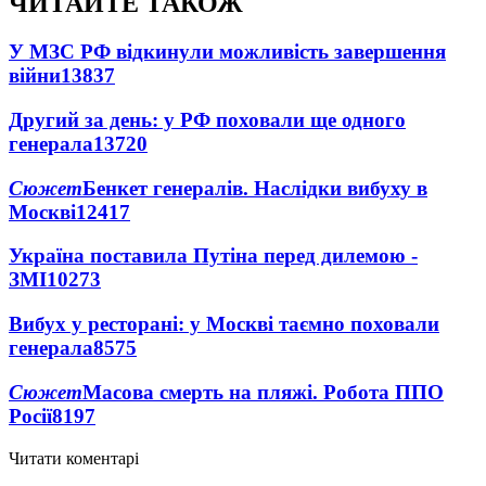
ЧИТАЙТЕ ТАКОЖ
У МЗС РФ відкинули можливість завершення
війни
13837
Другий за день: у РФ поховали ще одного
генерала
13720
Сюжет
Бенкет генералів. Наслідки вибуху в
Москві
12417
Україна поставила Путіна перед дилемою -
ЗМІ
10273
Вибух у ресторані: у Москві таємно поховали
генерала
8575
Сюжет
Масова смерть на пляжі. Робота ППО
Росії
8197
Читати коментарі