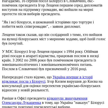
Нагадаємо, 16 серпня посол Білорусі в Словаччині, екс-
помічник президента Ігор Лещеня першим серед дипломатів
виступив на підтримку громадян, які вийшли на мирні
протести після виборів президента.
"Як і всі білоруси, я шокований історіями про тортури і
побиття моїх співгромадян", - заявив дипломат.
Лещеня також сказав, що він солідарний з тими, хто вийшов
на вулиці білоруських міст з мирними ходами, щоб їхній голос
був почутий.
У МЗС Білорусі Ігор Лещеня працює з 1994 року. Обіймав
різні посади в апараті відомства, працював послом в низці
країн. З 2002 по 2006 роки був помічником президента із
зовнішньополітичних і зовнішньоекономічних питань.
Послом в Словаччині був призначений у 2016 році.
Напередодні стало відомо, що
Україна вперше в історії
відкликає посла з Білорусі
. Ігор Кизим вирушив до Києва на
консультації для оцінки перспектив українсько-білоруських
відносин у новій реальності.
Раніше в Офісі президента
відкинули звинувачення
Олександра Лукашенка
в тому, що Україна "наказує" Білорусі
провести повторні президентські вибори.