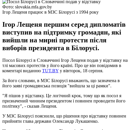
Фото: slovakia.mfa.gov.by
Ігор Лещеня працює в МЗС Білорусі з 1994 року
Ігор Лещеня першим серед дипломатів
виступив на підтримку громадян, які
вийшли на мирні протести після
виборів президента в Білорусі.
Посол Білорусі в Словаччині Ігор Лещеня подав у відставку на
тлі масових протестів у його країні. Про це він повідомив в
коментарі виданню
TUT.BY
у вівторок, 18 серпня.
За його словами, в МЗС Білорусі вважають, що зазначена в
його заяві громадянська позиція "вийшла за ці рамки".
"Я пішов у відставку. Це логічний крок, тому що як посол я
призначений чинним президентом і повинен проводити його
політику", - сказав Лещеня.
У МЗС Білорусі пояснили, що рішення про відставку повинен
прийняти глава держави Олександр Лукашенко.