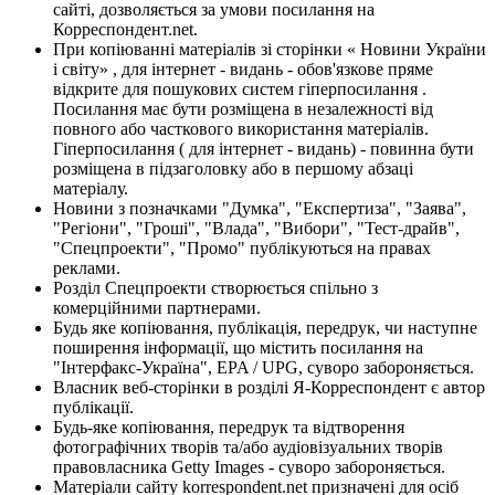
сайті, дозволяється за умови посилання на
Корреспондент.net.
При копіюванні матеріалів зі сторінки « Новини України
і світу» , для інтернет - видань - обов'язкове пряме
відкрите для пошукових систем гіперпосилання .
Посилання має бути розміщена в незалежності від
повного або часткового використання матеріалів.
Гіперпосилання ( для інтернет - видань) - повинна бути
розміщена в підзаголовку або в першому абзаці
матеріалу.
Новини з позначками "Думка", "Експертиза", "Заява",
"Регіони", "Гроші", "Влада", "Вибори", "Тест-драйв",
"Спецпроекти", "Промо" публікуються на правах
реклами.
Розділ Спецпроекти створюється спільно з
комерційними партнерами.
Будь яке копіювання, публікація, передрук, чи наступне
поширення інформації, що містить посилання на
"Інтерфакс-Україна", EPA / UPG, суворо забороняється.
Власник веб-сторінки в розділі Я-Корреспондент є автор
публікації.
Будь-яке копіювання, передрук та відтворення
фотографічних творів та/або аудіовізуальних творів
правовласника Getty Images - суворо забороняється.
Матеріали сайту korrespondent.net призначені для осіб