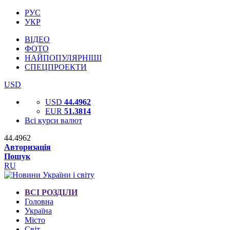
РУС
УКР
ВІДЕО
ФОТО
НАЙПОПУЛЯРНІШІ
СПЕЦПРОЕКТИ
USD
USD
44.4962
EUR
51.3814
Всі курси валют
44.4962
Авторизація
Пошук
RU
ВСІ РОЗДІЛИ
Головна
Україна
Місто
Світ