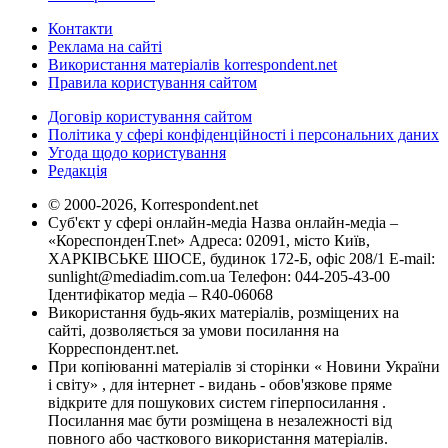
Контакти
Реклама на сайті
Використання матеріалів korrespondent.net
Правила користування сайтом
Договір користування сайтом
Політика у сфері конфіденційності і персональних даних
Угода щодо користування
Редакція
© 2000-2026, Korrespondent.net
Суб'єкт у сфері онлайн-медіа Назва онлайн-медіа –
«КореспонденТ.net» Адреса: 02091, місто Київ,
ХАРКІВСЬКЕ ШОСЕ, будинок 172-Б, офіс 208/1 E-mail:
sunlight@mediadim.com.ua
Телефон: 044-205-43-00
Ідентифікатор медіа – R40-06068
Використання будь-яких матеріалів, розміщених на
сайті, дозволяється за умови посилання на
Корреспондент.net.
При копіюванні матеріалів зі сторінки « Новини України
і світу» , для інтернет - видань - обов'язкове пряме
відкрите для пошукових систем гіперпосилання .
Посилання має бути розміщена в незалежності від
повного або часткового використання матеріалів.