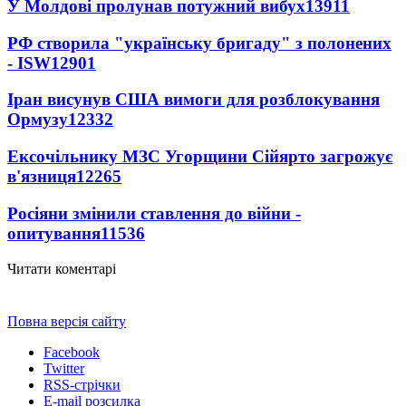
У Молдові пролунав потужний вибух
13911
РФ створила "українську бригаду" з полонених
- ISW
12901
Іран висунув США вимоги для розблокування
Ормузу
12332
Ексочільнику МЗС Угорщини Сійярто загрожує
в'язниця
12265
Росіяни змінили ставлення до війни -
опитування
11536
Читати коментарі
Повна версія сайту
Facebook
Twitter
RSS-стрічки
E-mail розсилка