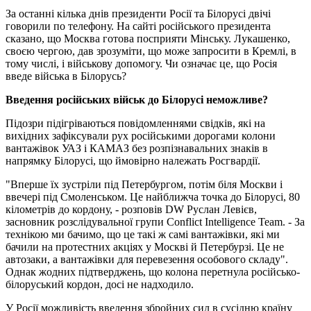
За останні кілька днів президенти Росії та Білорусі двічі
говорили по телефону. На сайті російського президента
сказано, що Москва готова посприяти Мінську. Лукашенко,
своєю чергою, дав зрозуміти, що може запросити в Кремлі, в
тому числі, і військову допомогу. Чи означає це, що Росія
введе війська в Білорусь?
Введення російських військ до Білорусі неможливе?
Підозри підігріваються повідомленнями свідків, які на
вихідних зафіксували рух російськими дорогами колони
вантажівок УАЗ і КАМАЗ без розпізнавальних знаків в
напрямку Білорусі, що ймовірно належать Росгвардії.
"Вперше їх зустріли під Петербургом, потім біля Москви і
ввечері під Смоленськом. Це найближча точка до Білорусі, 80
кілометрів до кордону, - розповів DW Руслан Левієв,
засновник розслідувальної групи Conflict Intelligence Team. - За
технікою ми бачимо, що це такі ж самі вантажівки, які ми
бачили на протестних акціях у Москві й Петербурзі. Це не
автозаки, а вантажівки для перевезення особового складу".
Однак жодних підтверджень, що колона перетнула російсько-
білоруський кордон, досі не надходило.
У Росії можливість введення збройних сил в сусідню країну