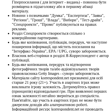
Гіперпосилання ( для інтернет - видань) - повинна бути
розміщена в підзаголовку або в першому абзаці
матеріалу.
Новини з позначками "Думка", "Експертиза", "Заява",
"Регіони", "Гроші", "Влада", "Вибори", "Тест-драйв",
"Спецпроекти", "Промо" публікуються на правах
реклами.
Розділ Спецпроекти створюється спільно з
комерційними партнерами.
Будь яке копіювання, публікація, передрук, чи наступне
поширення інформації, що містить посилання на
"Інтерфакс-Україна", EPA / UPG, суворо забороняється.
Власник веб-сторінки в розділі Я-Корреспондент є автор
публікації.
Будь-яке копіювання, передрук та відтворення
фотографічних творів та/або аудіовізуальних творів
правовласника Getty Images - суворо забороняється.
Матеріали сайту korrespondent.net призначені для осіб
старше 21 року (21+). Участь в азартних іграх може
викликати ігрову залежність. Дотримуйтесь правил
(принципів) відповідальної гри. При виявленні перших
ознак залежності негайно зверніться до спеціаліста.
Пам'ятайте, що участь в азартних іграх не може бути
джерелом доходів або альтернативою роботі.
Інформаційний ресурс korrespondent.net не проводить