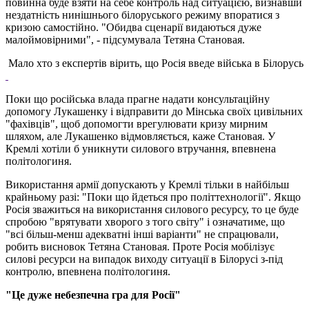
повинна буде взяти на себе контроль над ситуацією, визнавши
нездатність нинішнього білоруського режиму впоратися з
кризою самостійно. "Обидва сценарії видаються дуже
малоймовірними", - підсумувала Тетяна Становая.
Мало хто з експертів вірить, що Росія введе війська в Білорусь
Поки що російська влада прагне надати консультаційну
допомогу Лукашенку і відправити до Мінська своїх цивільних
"фахівців", щоб допомогти врегулювати кризу мирним
шляхом, але Лукашенко відмовляється, каже Становая. У
Кремлі хотіли б уникнути силового втручання, впевнена
політологиня.
Використання армії допускають у Кремлі тільки в найбільш
крайньому разі: "Поки що йдеться про політтехнології". Якщо
Росія зважиться на використання силового ресурсу, то це буде
спробою "врятувати хворого з того світу" і означатиме, що
"всі більш-менш адекватні інші варіанти" не спрацювали,
робить висновок Тетяна Становая. Проте Росія мобілізує
силові ресурси на випадок виходу ситуації в Білорусі з-під
контролю, впевнена політологиня.
"Це дуже небезпечна гра для Росії"