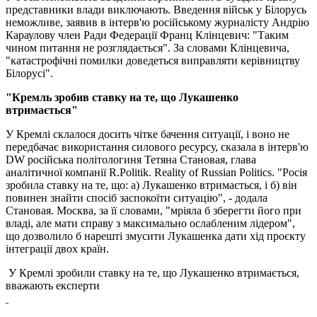
представники влади виключають. Введення військ у Білорусь
неможливе, заявив в інтерв'ю російському журналісту Андрію
Караулову член Ради Федерації Франц Клінцевич: "Таким
чином питання не розглядається". За словами Клінцевича,
"катастрофічні помилки доведеться виправляти керівництву
Білорусі".
"Кремль зробив ставку на те, що Лукашенко
втримається"
У Кремлі склалося досить чітке бачення ситуації, і воно не
передбачає використання силового ресурсу, сказала в інтерв'ю
DW російська політологиня Тетяна Становая, глава
аналітичної компанії R.Politik. Reality of Russian Politics. "Росія
зробила ставку на те, що: а) Лукашенко втримається, і б) він
повинен знайти спосіб заспокоїти ситуацію", - додала
Становая. Москва, за її словами, "мріяла б зберегти його при
владі, але мати справу з максимально ослабленим лідером",
що дозволило б нарешті змусити Лукашенка дати хід проєкту
інтеграції двох країн.
У Кремлі зробили ставку на те, що Лукашенко втримається,
вважають експерти