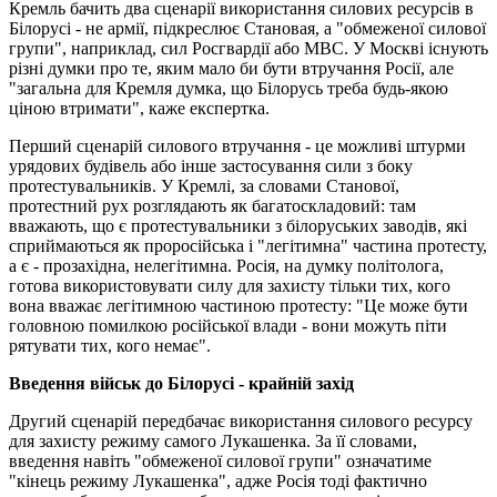
Кремль бачить два сценарії використання силових ресурсів в
Білорусі - не армії, підкреслює Становая, а "обмеженої силової
групи", наприклад, сил Росгвардії або МВС. У Москві існують
різні думки про те, яким мало би бути втручання Росії, але
"загальна для Кремля думка, що Білорусь треба будь-якою
ціною втримати", каже експертка.
Перший сценарій силового втручання - це можливі штурми
урядових будівель або інше застосування сили з боку
протестувальників. У Кремлі, за словами Станової,
протестний рух розглядають як багатоскладовий: там
вважають, що є протестувальники з білоруських заводів, які
сприймаються як проросійська і "легітимна" частина протесту,
а є - прозахідна, нелегітимна. Росія, на думку політолога,
готова використовувати силу для захисту тільки тих, кого
вона вважає легітимною частиною протесту: "Це може бути
головною помилкою російської влади - вони можуть піти
рятувати тих, кого немає".
Введення військ до Білорусі - крайній захід
Другий сценарій передбачає використання силового ресурсу
для захисту режиму самого Лукашенка. За її словами,
введення навіть "обмеженої силової групи" означатиме
"кінець режиму Лукашенка", адже Росія тоді фактично