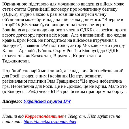
Юридичною підставою для можливого введення військ може
стати стаття Організації договору про колективну безпеку
(ОДКБ), згідно з якою в разі зовнішньої агресії члену
об'єднання може бути надана військова допомога. "Вперше в
історії ОДКБ може бути використана стаття четверта.
Зовнішня агресія щодо одного з членів ОДКБ є агресією проти
всього договору, проти всіх країн. Але я впевнений, що жодна
країна, крім Росії, не погодиться на військове втручання в
Білорусь", - заявив DW політолог, автор Московського центру
Карнегі Аркадій Дубнов. Окрім Росії та Білорусі, до ОДКБ
входять також Казахстан, Вірменія, Киргизстан та
Таджикистан.
Подібний сценарій можливий, але надзвичайно небезпечний
для Росії, згоден з ним і керівник Центру розвитку
регіональної політики Ілля Гращенков: "Це дуже небезпечна
гра. Небезпечна для Росії. Це не Донбас, це не Крим. Мало хто
(в Білорусі. -
Ред
.) чекає БТР з російським прапором на борту".
Джерело:
Українська служба DW
Новини від
Корреспондент.net
в Telegram. Підписуйтесь на
наш канал
https://t.me/korrespondentnet