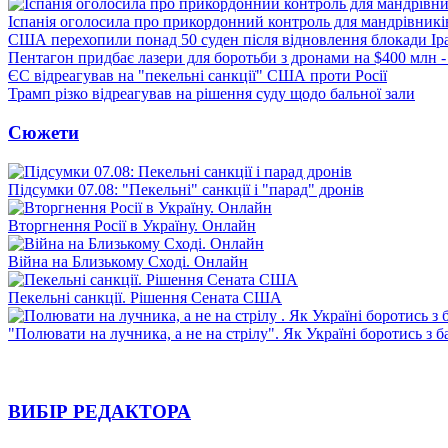
Іспанія оголосила про прикордонний контроль для мандрівників 
США перехопили понад 50 суден після відновлення блокади Ір
Пентагон придбає лазери для боротьби з дронами на $400 млн -
ЄС відреагував на "пекельні санкції" США проти Росії
Трамп різко відреагував на рішення суду щодо бальної зали
Сюжети
Підсумки 07.08: "Пекельні" санкції і "парад" дронів
Вторгнення Росії в Україну. Онлайн
Війна на Близькому Сході. Онлайн
Пекельні санкції. Рішення Сената США
"Полювати на лучника, а не на стрілу". Як Україні боротись з 
ВИБІР РЕДАКТОРА