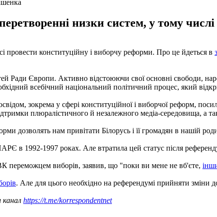
ашенка
перетворенні низки систем, у тому числі
і провести конституційну і виборчу реформи. Про це йдеться в
тей Ради Європи. Активно відстоюючи свої основні свободи, нар
бхідний всебічний національний політичний процес, який відкрива
свідом, зокрема у сфері конституційної і виборчої реформ, поси
ідтримки плюралістичного й незалежного медіа-середовища, а та
ми дозволять нам привітати Білорусь і її громадян в нашій родин
ПАРЄ в 1992-1997 роках. Але втратила цей статус після референ
 переможцем виборів, заявив, що "поки ви мене не вб'єте,
інши
борів
. Але для цього необхідно на референдумі прийняти зміни до
ш канал
https://t.me/korrespondentnet