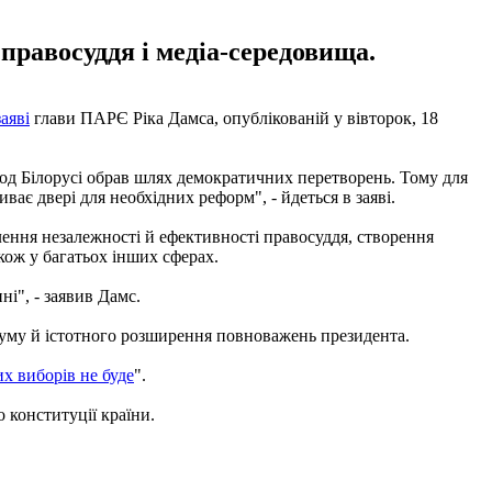
 правосуддя і медіа-середовища.
заяві
глави ПАРЄ Ріка Дамса, опублікованій у вівторок, 18
од Білорусі обрав шлях демократичних перетворень. Тому для
є двері для необхідних реформ", - йдеться в заяві.
лення незалежності й ефективності правосуддя, створення
кож у багатьох інших сферах.
і", - заявив Дамс.
думу й істотного розширення повноважень президента.
х виборів не буде
".
 конституції країни.