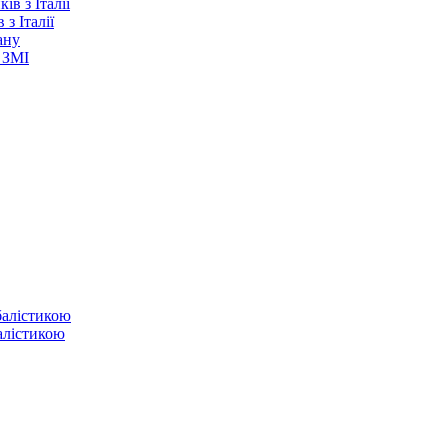
з Італії
ану
 ЗМІ
балістикою