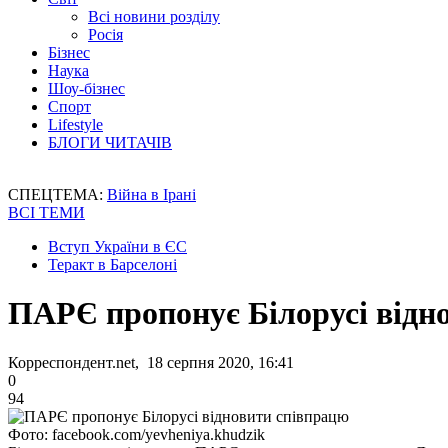
Всі новини розділу
Росія
Бізнес
Наука
Шоу-бізнес
Спорт
Lifestyle
БЛОГИ ЧИТАЧІВ
СПЕЦТЕМА:
Війна в Ірані
ВСІ ТЕМИ
Вступ України в ЄС
Теракт в Барселоні
ПАРЄ пропонує Білорусі відн
Корреспондент.net, 18 серпня 2020, 16:41
0
94
Фото: facebook.com/yevheniya.khudzik