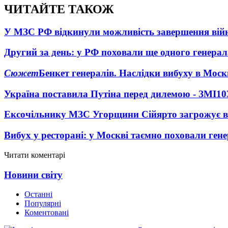
ЧИТАЙТЕ ТАКОЖ
У МЗС РФ відкинули можливість завершення вій
Другий за день: у РФ поховали ще одного генерал
Сюжет
Бенкет генералів. Наслідки вибуху в Моск
Україна поставила Путіна перед дилемою - ЗМІ
10
Ексочільнику МЗС Угорщини Сійярто загрожує в
Вибух у ресторані: у Москві таємно поховали ген
Читати коментарі
Новини світу
Останні
Популярні
Коментовані