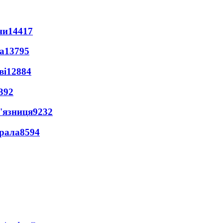
ни
14417
а
13795
ві
12884
392
'язниця
9232
ерала
8594