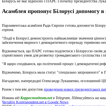
Білорусь не має відносин з ПАРЄ з початку президентства Лук
Асамблея пропонує Білорусі допомогу в 
Парламентська асамблея Ради Європи готова допомогти Білорус
серпня.
"Події в Білорусі демонструють найважливіше значення ціннос
забезпечення мирного і демократичного переходу терміново нео
Відзначається, що ПАРЄ готова поділитися з Білоруссю своїм до
сприятливих умов для розвитку громадянського суспільства і п
"Я щиро сподіваюся, що політичний процес і демократичні рефор
Відзначимо, Білорусь мала статус "спеціально запрошеного" в 
Нагадаємо, напередодні Олександр Лукашенко, оголошений ЦВК
Разом з тим він допустив
проведення нових президентських ви
Новини від
Корреспондент.net
в Telegram. Підписуйтесь на на
Читайте Korrespondent.net в Google News