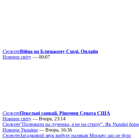
Сюжет
Війна на Близькому Сході. Онлайн
Новини світу
— 00:07
Сюжет
Пекельні санкції. Рішення Сената США
Новини світу
— Вчора, 23:14
Сюжет
"Полювати на лучника, а не на стрілу". Як Україні бор
Новини України
— Вчора, 16:36
Сюжет
Загадковий звук вибуху налякав Москву: що це було