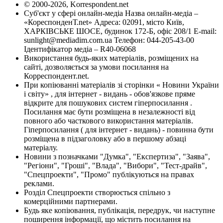
© 2000-2026, Korrespondent.net
Суб'єкт у сфері онлайн-медіа Назва онлайн-медіа –
«КореспонденТ.net» Адреса: 02091, місто Київ,
ХАРКІВСЬКЕ ШОСЕ, будинок 172-Б, офіс 208/1 E-mail:
sunlight@mediadim.com.ua
Телефон: 044-205-43-00
Ідентифікатор медіа – R40-06068
Використання будь-яких матеріалів, розміщених на
сайті, дозволяється за умови посилання на
Корреспондент.net.
При копіюванні матеріалів зі сторінки « Новини України
і світу» , для інтернет - видань - обов'язкове пряме
відкрите для пошукових систем гіперпосилання .
Посилання має бути розміщена в незалежності від
повного або часткового використання матеріалів.
Гіперпосилання ( для інтернет - видань) - повинна бути
розміщена в підзаголовку або в першому абзаці
матеріалу.
Новини з позначками "Думка", "Експертиза", "Заява",
"Регіони", "Гроші", "Влада", "Вибори", "Тест-драйв",
"Спецпроекти", "Промо" публікуються на правах
реклами.
Розділ Спецпроекти створюється спільно з
комерційними партнерами.
Будь яке копіювання, публікація, передрук, чи наступне
поширення інформації, що містить посилання на