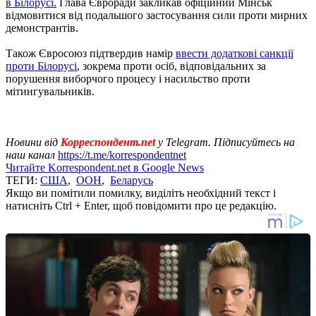
в Білорусі.
Глава Євроради закликав офіційний Мінськ
відмовитися від подальшого застосування сили проти мирних
демонстрантів.
Також Євросоюз підтвердив намір
ввести додаткові санкції
проти Білорусі
, зокрема проти осіб, відповідальних за
порушення виборчого процесу і насильство проти
мітингувальників.
Новини від
Корреспондент.net
у Telegram. Підписуйтесь на
наш канал
https://t.me/korrespondentnet
Читайте Korrespondent.net в Google News
ТЕГИ:
США
,
ООН
,
Беларусь
Якщо ви помітили помилку, виділіть необхідний текст і
натисніть Ctrl + Enter, щоб повідомити про це редакцію.