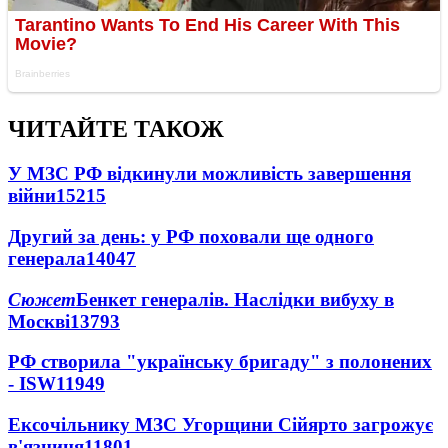
ЧИТАЙТЕ ТАКОЖ
У МЗС РФ відкинули можливість завершення
війни
15215
Другий за день: у РФ поховали ще одного
генерала
14047
Сюжет
Бенкет генералів. Наслідки вибуху в
Москві
13793
РФ створила "українську бригаду" з полонених
- ISW
11949
Ексочільнику МЗС Угорщини Сійярто загрожує
в'язниця
11801