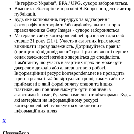
"Інтерфакс-Україна", EPA / UPG, суворо забороняється.
Власник веб-сторінки в розділі Я-Корреспондент є автор
публікації.
Будь-яке копіювання, передрук та відтворення
фотографічних творів та/або аудіовізуальних творів
правовласника Getty Images - суворо забороняється.
Матеріали сайту korrespondent.net призначені для осіб
старше 21 року (21+). Участь в азартних іграх може
викликати ігрову залежність. Дотримуйтесь правил
(принципів) відповідальної гри. При виявленні перших
ознак залежності негайно зверніться до спеціаліста.
Пам'ятайте, що участь в азартних іграх не може бути
джерелом доходів або альтернативою роботі.
Інформаційний ресурс korrespondent.net не проводить
ігри на реальні та/або віртуальні гроші, також сайт не
приймає ні в якій формі оплату ставок та інших
платежів, які пов’язані/можуть бути пов’язані з
азартними іграми, букмекерами чи тоталізаторами. Будь-
які матеріали на інформаційному ресурсі
korrespondent.net публікуються виключно в
інформаційних цілях.
X
Ошибка