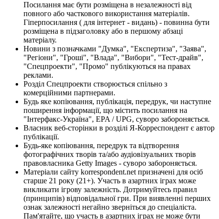
Посилання має бути розміщена в незалежності від
повного або часткового використання матеріалів.
Гіперпосилання ( для інтернет - видань) - повинна бути
розміщена в підзаголовку або в першому абзаці
матеріалу.
Новини з позначками "Думка", "Експертиза", "Заява",
"Регіони", "Гроші", "Влада", "Вибори", "Тест-драйв",
"Спецпроекти", "Промо" публікуються на правах
реклами.
Розділ Спецпроекти створюється спільно з
комерційними партнерами.
Будь яке копіювання, публікація, передрук, чи наступне
поширення інформації, що містить посилання на
"Інтерфакс-Україна", EPA / UPG, суворо забороняється.
Власник веб-сторінки в розділі Я-Корреспондент є автор
публікації.
Будь-яке копіювання, передрук та відтворення
фотографічних творів та/або аудіовізуальних творів
правовласника Getty Images - суворо забороняється.
Матеріали сайту korrespondent.net призначені для осіб
старше 21 року (21+). Участь в азартних іграх може
викликати ігрову залежність. Дотримуйтесь правил
(принципів) відповідальної гри. При виявленні перших
ознак залежності негайно зверніться до спеціаліста.
Пам'ятайте, що участь в азартних іграх не може бути