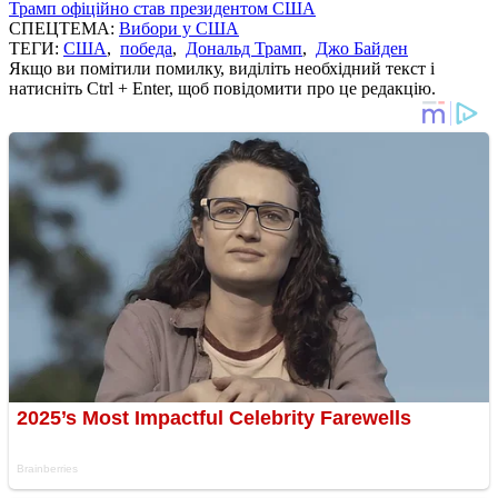
Трамп офіційно став президентом США
СПЕЦТЕМА:
Вибори у США
ТЕГИ:
США
,
победа
,
Дональд Трамп
,
Джо Байден
Якщо ви помітили помилку, виділіть необхідний текст і
натисніть Ctrl + Enter, щоб повідомити про це редакцію.