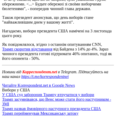
обережними. <...> Будьте обережні зі своїми виборчими
бюлетенями", - попередив чинний глава держави.
Також президент анонсував, що день виборів стане
"найважливішим днем ​​у вашому житті".
Нагадаємо, вибори президента США намічені на 3 листопада
цього року.
Як повідомлялося, згідно з останнім опитуванням CNN,
Трамп скоротив відставання
від Байдена з 14% до 4%. Зараз
чинного президента готові підтримати 46% опитаних, тоді як
його опонента - 50%.
Новини від
Корреспондент.net
в Telegram. Підписуйтесь на
наш канал
https://t.me/korrespondentnet
Читайте Korrespondent.net в Google News
Вибори у США
У США суд заборонив Трампу втручатися у вибори
Трамп засумнівався, що Венс може стати його наступником -
ЗМІ
Трамп назвав ймовірного наступного президента США
Трамп перейменував Мексиканську затоку