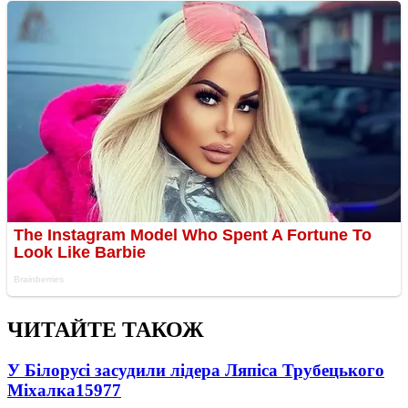
ЧИТАЙТЕ ТАКОЖ
У Білорусі засудили лідера Ляпіса Трубецького
Міхалка
15977