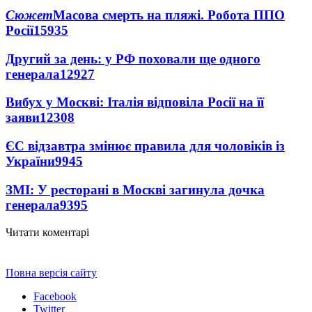
Сюжет
Масова смерть на пляжі. Робота ППО
Росії
15935
Другий за день: у РФ поховали ще одного
генерала
12927
Вибух у Москві: Італія відповіла Росії на її
заяви
12308
ЄС відзавтра змінює правила для чоловіків із
України
9945
ЗМІ: У ресторані в Москві загинула дочка
генерала
9395
Читати коментарі
Повна версія сайту
Facebook
Twitter