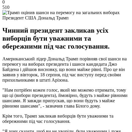
0
510
Президент США Дональд Трамп
Чинний президент закликав усіх
виборців бути уважними та
обережними під час голосування.
Американський лідер Дональд Трамп порівняв свої шанси на
перемогу на виборах президента і шанси кандидата Джо
Байдена і дійшов висновку, що вони майже рівні. Про це він
заявив у вівторок, 18 серпня, під час виступу перед своїми
прихильниками в штаті Арізона.
"Нам потрібен кожен голос, який ми можемо отримати, тому
що ці (вибори президента), ймовірно, будуть з майже рівними
шансами. Я завжди припускав, що вони будуть з майже
рівними шансами", - зазначив глава Білого дому.
Крім того, Трамп закликав виборців бути уважними та
обережними під час голосування.
"Я хочу сказати, щоб ви не хворіли, були уважними і дуже