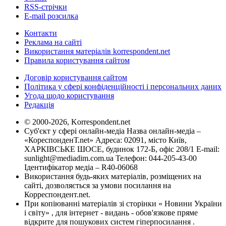
RSS-стрічки
E-mail розсилка
Контакти
Реклама на сайті
Використання матеріалів korrespondent.net
Правила користування сайтом
Договір користування сайтом
Політика у сфері конфіденційності і персональних даних
Угода щодо користування
Редакція
© 2000-2026, Korrespondent.net
Суб'єкт у сфері онлайн-медіа Назва онлайн-медіа –
«КореспонденТ.net» Адреса: 02091, місто Київ,
ХАРКІВСЬКЕ ШОСЕ, будинок 172-Б, офіс 208/1 E-mail:
sunlight@mediadim.com.ua
Телефон: 044-205-43-00
Ідентифікатор медіа – R40-06068
Використання будь-яких матеріалів, розміщених на
сайті, дозволяється за умови посилання на
Корреспондент.net.
При копіюванні матеріалів зі сторінки « Новини України
і світу» , для інтернет - видань - обов'язкове пряме
відкрите для пошукових систем гіперпосилання .