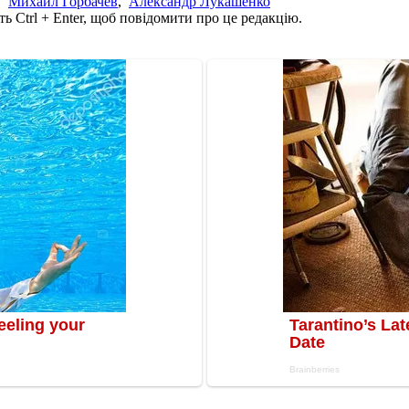
,
Михаил Горбачев
,
Александр Лукашенко
ь Ctrl + Enter, щоб повідомити про це редакцію.