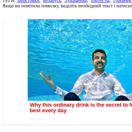
ТЕГИ:
Забастовки
,
Беларусь
,
Лукашенко
,
протесты
,
Горбачев
Якщо ви помітили помилку, виділіть необхідний текст і натисніт