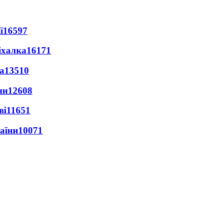
ї
16597
іхалка
16171
а
13510
ни
12608
ві
11651
раїни
10071