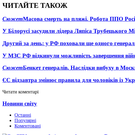
ЧИТАЙТЕ ТАКОЖ
Сюжет
Масова смерть на пляжі. Робота ППО Росі
У Білорусі засудили лідера Ляпіса Трубецького М
Другий за день: у РФ поховали ще одного генерал
У МЗС РФ відкинули можливість завершення вій
Сюжет
Бенкет генералів. Наслідки вибуху в Моск
ЄС відзавтра змінює правила для чоловіків із Ук
Читати коментарі
Новини світу
Останні
Популярні
Коментовані