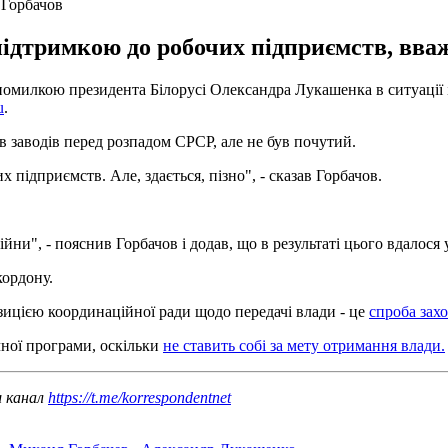
 Горбачов
підтримкою до робочих підприємств, вва
илкою президента Білорусі Олександра Лукашенка в ситуації із 
u
.
в заводів перед розпадом СРСР, але не був почутий.
підприємств. Але, здається, пізно", - сказав Горбачов.
йни", - пояснив Горбачов і додав, що в результаті цього вдалося
кордону.
ицією координаційної ради щодо передачі влади - це
спроба зах
чної програми, оскільки
не ставить собі за мету отримання влади.
ш канал
https://t.me/korrespondentnet