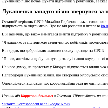
Лукашенко пізно почав шукати підтримки у робітників, вважає
Лукашенко занадто пізно звернувся за 
Останній керівник СРСР Михайло Горбачов вважає головною пом
підприємств за підтримкою. Про це він розповів в інтерв'ю
kp.r
Він зазначив, що також намагався знайти підтримку у робітникі
"Лукашенко за підтримкою звернувся до робітників промислових 
Він додав, що добровільно залишив посаду президента СРСР.
"Пішов, але тільки щоб уникнути розколу і нашої внутрішньої ві
На його думку, на протестах у Білорусі відчувається вплив з-за 
Напередодні Лукашенко заявив, що створення білоруською опоз
Опозиціонери відповіли, що координаційна рада не має політи
Новини від
Корреспондент.net
в Telegram. Підписуйтесь на на
Читайте Korrespondent.net в Google News