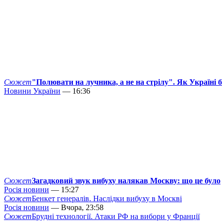
Сюжет
"Полювати на лучника, а не на стрілу". Як Україні 
Новини України
— 16:36
Сюжет
Загадковий звук вибуху налякав Москву: що це було
Росія новини
— 15:27
Сюжет
Бенкет генералів. Наслідки вибуху в Москві
Росія новини
— Вчора, 23:58
Сюжет
Брудні технології. Атаки РФ на вибори у Франції