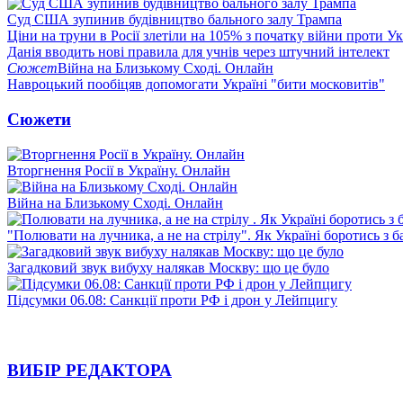
Суд США зупинив будівництво бального залу Трампа
Ціни на труни в Росії злетіли на 105% з початку війни проти У
Данія вводить нові правила для учнів через штучний інтелект
Сюжет
Війна на Близькому Сході. Онлайн
Навроцький пообіцяв допомогати Україні "бити московитів"
Сюжети
Вторгнення Росії в Україну. Онлайн
Війна на Близькому Сході. Онлайн
"Полювати на лучника, а не на стрілу". Як Україні боротись з 
Загадковий звук вибуху налякав Москву: що це було
Підсумки 06.08: Санкції проти РФ і дрон у Лейпцигу
ВИБІР РЕДАКТОРА