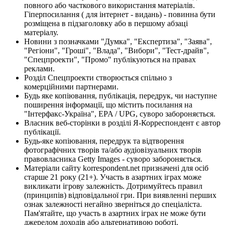
повного або часткового використання матеріалів.
Гіперпосилання ( для інтернет - видань) - повинна бути
розміщена в підзаголовку або в першому абзаці
матеріалу.
Новини з позначками "Думка", "Експертиза", "Заява",
"Регіони", "Гроші", "Влада", "Вибори", "Тест-драйв",
"Спецпроекти", "Промо" публікуються на правах
реклами.
Розділ Спецпроекти створюється спільно з
комерційними партнерами.
Будь яке копіювання, публікація, передрук, чи наступне
поширення інформації, що містить посилання на
"Інтерфакс-Україна", EPA / UPG, суворо забороняється.
Власник веб-сторінки в розділі Я-Корреспондент є автор
публікації.
Будь-яке копіювання, передрук та відтворення
фотографічних творів та/або аудіовізуальних творів
правовласника Getty Images - суворо забороняється.
Матеріали сайту korrespondent.net призначені для осіб
старше 21 року (21+). Участь в азартних іграх може
викликати ігрову залежність. Дотримуйтесь правил
(принципів) відповідальної гри. При виявленні перших
ознак залежності негайно зверніться до спеціаліста.
Пам'ятайте, що участь в азартних іграх не може бути
джерелом доходів або альтернативою роботі.