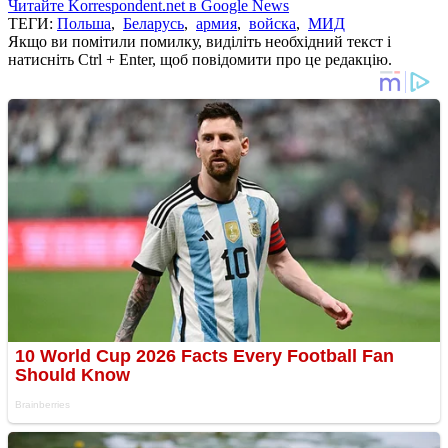
Читайте Korrespondent.net в Google News
ТЕГИ:
Польша
,
Беларусь
,
армия
,
войска
,
МИД
Якщо ви помітили помилку, виділіть необхідний текст і
натисніть Ctrl + Enter, щоб повідомити про це редакцію.