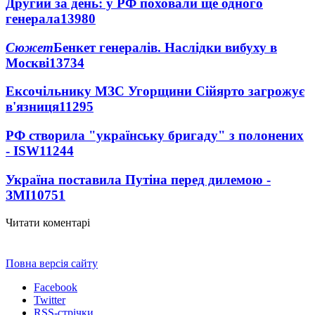
Другий за день: у РФ поховали ще одного
генерала
13980
Сюжет
Бенкет генералів. Наслідки вибуху в
Москві
13734
Ексочільнику МЗС Угорщини Сійярто загрожує
в'язниця
11295
РФ створила "українську бригаду" з полонених
- ISW
11244
Україна поставила Путіна перед дилемою -
ЗМІ
10751
Читати коментарі
Повна версія сайту
Facebook
Twitter
RSS-стрічки