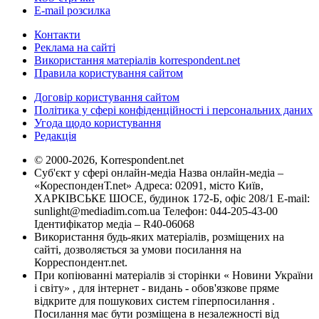
E-mail розсилка
Контакти
Реклама на сайті
Використання матеріалів korrespondent.net
Правила користування сайтом
Договір користування сайтом
Політика у сфері конфіденційності і персональних даних
Угода щодо користування
Редакція
© 2000-2026, Korrespondent.net
Суб'єкт у сфері онлайн-медіа Назва онлайн-медіа –
«КореспонденТ.net» Адреса: 02091, місто Київ,
ХАРКІВСЬКЕ ШОСЕ, будинок 172-Б, офіс 208/1 E-mail:
sunlight@mediadim.com.ua
Телефон: 044-205-43-00
Ідентифікатор медіа – R40-06068
Використання будь-яких матеріалів, розміщених на
сайті, дозволяється за умови посилання на
Корреспондент.net.
При копіюванні матеріалів зі сторінки « Новини України
і світу» , для інтернет - видань - обов'язкове пряме
відкрите для пошукових систем гіперпосилання .
Посилання має бути розміщена в незалежності від