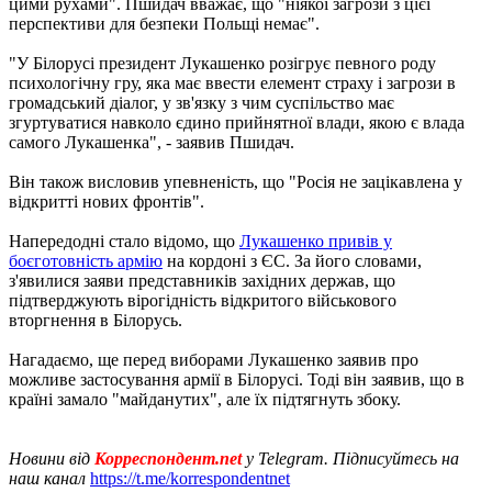
цими рухами". Пшидач вважає, що "ніякої загрози з цієї
перспективи для безпеки Польщі немає".
"У Білорусі президент Лукашенко розігрує певного роду
психологічну гру, яка має ввести елемент страху і загрози в
громадський діалог, у зв'язку з чим суспільство має
згуртуватися навколо єдино прийнятної влади, якою є влада
самого Лукашенка", - заявив Пшидач.
Він також висловив упевненість, що "Росія не зацікавлена ​​у
відкритті нових фронтів".
Напередодні стало відомо, що
Лукашенко привів у
боєготовність армію
на кордоні з ЄС. За його словами,
з'явилися заяви представників західних держав, що
підтверджують вірогідність відкритого військового
вторгнення в Білорусь.
Нагадаємо, ще перед виборами Лукашенко заявив про
можливе застосування армії в Білорусі. Тоді він заявив, що в
країні замало "майданутих", але їх підтягнуть збоку.
Новини від
Корреспондент.net
у Telegram. Підписуйтесь на
наш канал
https://t.me/korrespondentnet