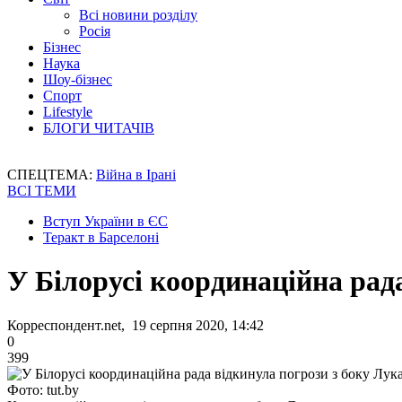
Всі новини розділу
Росія
Бізнес
Наука
Шоу-бізнес
Спорт
Lifestyle
БЛОГИ ЧИТАЧІВ
СПЕЦТЕМА:
Війна в Ірані
ВСІ ТЕМИ
Вступ України в ЄС
Теракт в Барселоні
У Білорусі координаційна рад
Корреспондент.net, 19 серпня 2020, 14:42
0
399
Фото: tut.by