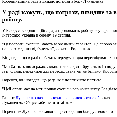
Координаційна рада відкидає погрози з боку Лукашенка
У раді кажуть, що погрози, швидше за в
роботу.
У Білорусі координаційна рада продовжить роботу всупереч п
Інтерфакс-Україна в середу, 19 серпня.
"Ці погрози, скоріше, мають вербальний характер. Це спроба з
перше засідання відбудеться", - сказав Родненков.
Він додав, що в раді не бачать передумов для переслідувань член
"Ми бачимо, що держава, влада готова діяти брутально і з поруш
звіт. Однак передумов для переслідувань ми не бачимо. Координ
Нарешті, він нагадав, що рада не є політичною партією.
"Цей орган має на меті пошук суспільного консенсусу. Без діало
Раніше
Лукашенко назвав опозицію "чорною сотнею"
і сказав,
Лукашенко. Обіцяє забезпечити мітлами.
Перед цим Лукашенко заявив, що створення білоруською опозиц