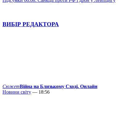
Підсумки 06.08: Санкції проти РФ і дрон у Лейпцигу
ВИБІР РЕДАКТОРА
Сюжет
Війна на Близькому Сході. Онлайн
Новини світу
— 18:56