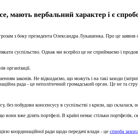
се, мають вербальний характер і є спроб
огрозам з боку президента Олександра Лукашенка. Про це заявив
алякати суспільство. Однак ми всерйоз це не сприймаємо і прод
ів організації.
енням законів. Не відкидаємо, що можуть і на такі заходи (затри
аційна рада - це неполітичний громадський орган. Це не та стру
гу, без побудови консенсусу в суспільстві з кризи, що склалася, 
 що вони вже ділять портфелі. В країні немає стільки портфелів,
ією координаційної ради щодо передачі влади - це
спроба захоп