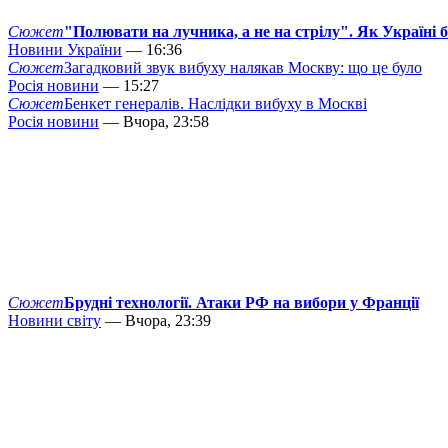
Сюжет
"Полювати на лучника, а не на стрілу". Як Україні 
Новини України
— 16:36
Сюжет
Загадковий звук вибуху налякав Москву: що це було
Росія новини
— 15:27
Сюжет
Бенкет генералів. Наслідки вибуху в Москві
Росія новини
— Вчора, 23:58
Сюжет
Брудні технології. Атаки РФ на вибори у Франції
Новини світу
— Вчора, 23:39