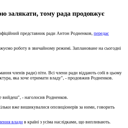
ою залякати, тому рада продовжує
 офіційний представник ради Антон Родненков,
передає
овжуємо роботу в звичайному режимі. Заплановане на сьогодні
мання членів ради) піти. Всі члени ради віддають собі в цьому
ктура, яка хоче отримати владу", - продовжив Родненков.
не вийдеш", - наголосив Родненков.
 скільки вже вишикувалися опозиціонерів за ними, говорить
лення влади
в країні з усіма наслідками, що випливають.