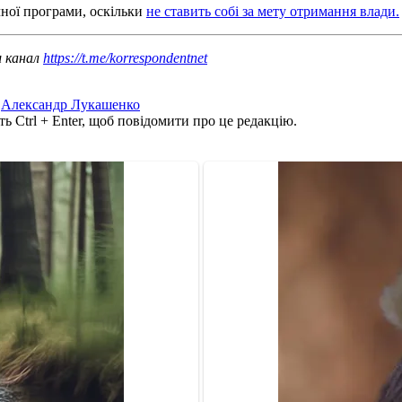
чної програми, оскільки
не ставить собі за мету отримання влади.
ш канал
https://t.me/korrespondentnet
,
Александр Лукашенко
ь Ctrl + Enter, щоб повідомити про це редакцію.