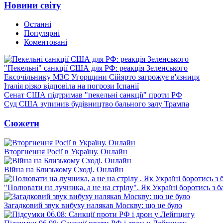
Новини світу
Останні
Популярні
Коментовані
"Пекельні" санкції США для РФ: реакція Зеленського
Ексочільнику МЗС Угорщини Сійярто загрожує в'язниця
Італія різко відповіла на погрози Іспанії
Сенат США підтримав "пекельні санкції" проти РФ
Суд США зупинив будівництво бального залу Трампа
Сюжети
Вторгнення Росії в Україну. Онлайн
Війна на Близькому Сході. Онлайн
"Полювати на лучника, а не на стрілу". Як Україні боротись з 
Загадковий звук вибуху налякав Москву: що це було