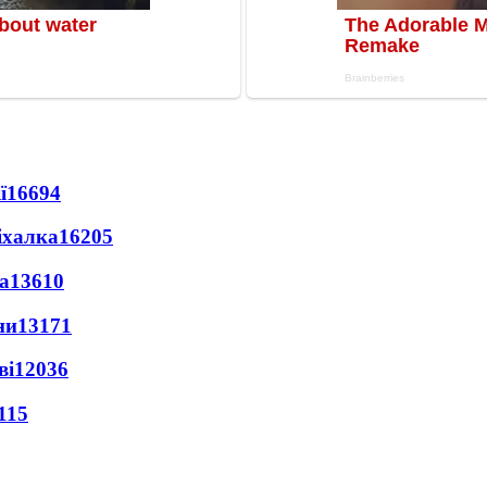
ї
16694
іхалка
16205
а
13610
ни
13171
ві
12036
115