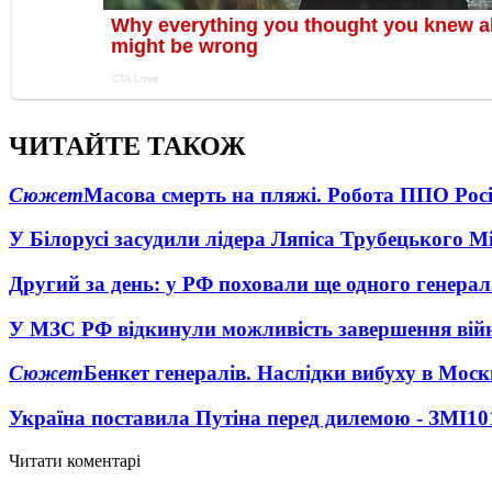
ЧИТАЙТЕ ТАКОЖ
Сюжет
Масова смерть на пляжі. Робота ППО Росі
У Білорусі засудили лідера Ляпіса Трубецького М
Другий за день: у РФ поховали ще одного генерал
У МЗС РФ відкинули можливість завершення вій
Сюжет
Бенкет генералів. Наслідки вибуху в Моск
Україна поставила Путіна перед дилемою - ЗМІ
10
Читати коментарі