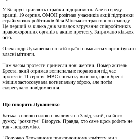
У Білорусі тривають страйки підприємств. Але в середу
вранці, 19 серпня, ОМОН розігнав учасників акції підтримки
страйкуючих робітників біля Мінського тракторного заводу.
Це перший за кілька днів випадок втручання співробітників
правоохоронних органів в акцію протесту. Затримано кількох
осіб.
Олександр Лукашенко по всій країні намагається організувати
власні мітинги.
Тим часом протести принесли нові жертви. Помер житель
Бреста, який отримав вогнепальне поранення під час
протестів 11 серпня. МВС спочатку визнало, що в Бресті
міліція застосовувала вогнепальну зброю, але потім
скорегувало повідомлення.
Що говорить Лукашенко
Батька з новою силою навалився на Захід, який, на його
думку, "розхитує" Білорусь. Правда, хто саме щось робить не
так - незрозуміло.
"Доручаю Державному прикордонному комітету, ми з