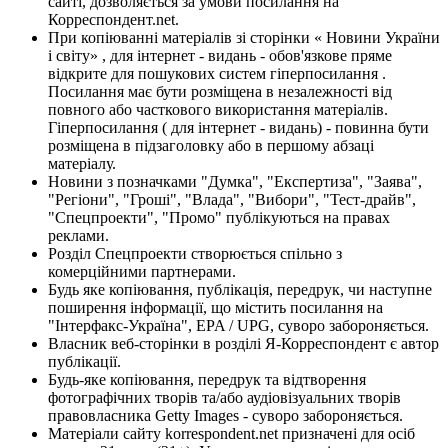
сайті, дозволяється за умови посилання на
Корреспондент.net.
При копіюванні матеріалів зі сторінки « Новини України
і світу» , для інтернет - видань - обов'язкове пряме
відкрите для пошукових систем гіперпосилання .
Посилання має бути розміщена в незалежності від
повного або часткового використання матеріалів.
Гіперпосилання ( для інтернет - видань) - повинна бути
розміщена в підзаголовку або в першому абзаці
матеріалу.
Новини з позначками "Думка", "Експертиза", "Заява",
"Регіони", "Гроші", "Влада", "Вибори", "Тест-драйв",
"Спецпроекти", "Промо" публікуються на правах
реклами.
Розділ Спецпроекти створюється спільно з
комерційними партнерами.
Будь яке копіювання, публікація, передрук, чи наступне
поширення інформації, що містить посилання на
"Інтерфакс-Україна", EPA / UPG, суворо забороняється.
Власник веб-сторінки в розділі Я-Корреспондент є автор
публікації.
Будь-яке копіювання, передрук та відтворення
фотографічних творів та/або аудіовізуальних творів
правовласника Getty Images - суворо забороняється.
Матеріали сайту korrespondent.net призначені для осіб