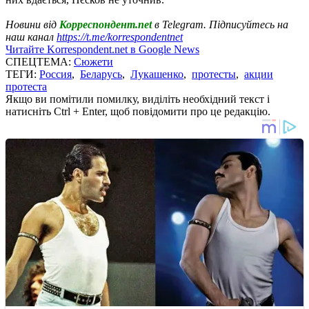
Новини від
Корреспондент.net
в Telegram. Підписуйтесь на
наш канал
https://t.me/korrespondentnet
Читайте Korrespondent.net в Google News
СПЕЦТЕМА:
Сюжети
ТЕГИ:
Россия
,
Беларусь
,
Лукашенко
,
протесты
,
акции
протеста
Якщо ви помітили помилку, виділіть необхідний текст і
натисніть Ctrl + Enter, щоб повідомити про це редакцію.