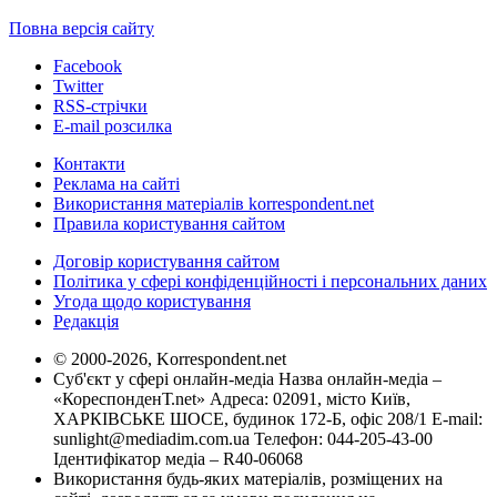
Повна версія сайту
Facebook
Twitter
RSS-стрічки
E-mail розсилка
Контакти
Реклама на сайті
Використання матеріалів korrespondent.net
Правила користування сайтом
Договір користування сайтом
Політика у сфері конфіденційності і персональних даних
Угода щодо користування
Редакція
© 2000-2026, Korrespondent.net
Суб'єкт у сфері онлайн-медіа Назва онлайн-медіа –
«КореспонденТ.net» Адреса: 02091, місто Київ,
ХАРКІВСЬКЕ ШОСЕ, будинок 172-Б, офіс 208/1 E-mail:
sunlight@mediadim.com.ua
Телефон: 044-205-43-00
Ідентифікатор медіа – R40-06068
Використання будь-яких матеріалів, розміщених на