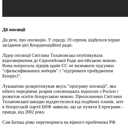
Дії опозиції
До речі, про опозицію. У середу, 19 серпня, відбулося перше
засідання цієї Координаційної ради.
Лідер опозиції Світлана Тихановська опублікувала
відеозвернення до Європейської Ради англійською мовою.
Вона попросила лідерів країн ЄС не визнавати підсумки
"сфальсифікованих виборів" і "підтримати пробудження
Білорусі".
Лукашенко розкритикував якусь "програму опозиції", яка
нібито передбачає розрив союзницьких відносин з Росією і
розвиток освіти білоруською мовою. Прихильники Світлани
Тихановської швидко відхрестилися від подібних планів, зате
в білоруській партії БНФ заявили, що це пункти її програми -
правда, від 2002 року.
Сам Батька різко перетворився на вірного прибічника РФ.