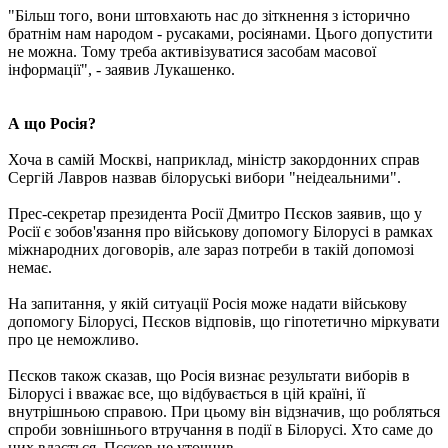
"Більш того, вони штовхають нас до зіткнення з історично
братнім нам народом - русаками, росіянами. Цього допустити
не можна. Тому треба активізуватися засобам масової
інформації", - заявив Лукашенко.
А що Росія?
Хоча в самій Москві, наприклад, міністр закордонних справ
Сергій Лавров назвав білоруські вибори "неідеальними".
Прес-секретар президента Росії Дмитро Пєсков заявив, що у
Росії є зобов'язання про військову допомогу Білорусі в рамках
міжнародних договорів, але зараз потреби в такій допомозі
немає.
На запитання, у якій ситуації Росія може надати військову
допомогу Білорусі, Пєсков відповів, що гіпотетично міркувати
про це неможливо.
Пєсков також сказав, що Росія визнає результати виборів в
Білорусі і вважає все, що відбувається в цій країні, її
внутрішньою справою. При цьому він відзначив, що робляться
спроби зовнішнього втручання в події в Білорусі. Хто саме до
них вдається, Пєсков не уточнив.