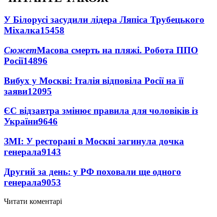
У Білорусі засудили лідера Ляпіса Трубецького
Міхалка
15458
Сюжет
Масова смерть на пляжі. Робота ППО
Росії
14896
Вибух у Москві: Італія відповіла Росії на її
заяви
12095
ЄС відзавтра змінює правила для чоловіків із
України
9646
ЗМІ: У ресторані в Москві загинула дочка
генерала
9143
Другий за день: у РФ поховали ще одного
генерала
9053
Читати коментарі