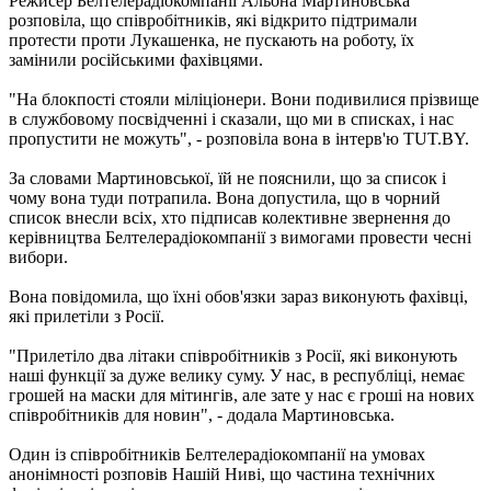
Режисер Белтелерадіокомпанії Альона Мартиновська
розповіла, що співробітників, які відкрито підтримали
протести проти Лукашенка, не пускають на роботу, їх
замінили російськими фахівцями.
"На блокпості стояли міліціонери. Вони подивилися прізвище
в службовому посвідченні і сказали, що ми в списках, і нас
пропустити не можуть", - розповіла вона в інтерв'ю TUT.BY.
За словами Мартиновської, їй не пояснили, що за список і
чому вона туди потрапила. Вона допустила, що в чорний
список внесли всіх, хто підписав колективне звернення до
керівництва Белтелерадіокомпанії з вимогами провести чесні
вибори.
Вона повідомила, що їхні обов'язки зараз виконують фахівці,
які прилетіли з Росії.
"Прилетіло два літаки співробітників з Росії, які виконують
наші функції за дуже велику суму. У нас, в республіці, немає
грошей на маски для мітингів, але зате у нас є гроші на нових
співробітників для новин", - додала Мартиновська.
Один із співробітників Белтелерадіокомпанії на умовах
анонімності розповів Нашій Ниві, що частина технічних