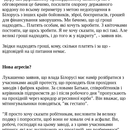
обговорення це бачимо, посилити охорону державного
кордону по всьому периметру з метою недопущення в
Білорусь з інших країн бойовиків, зброї, боєприпасів, грошей
для фінансування заворушень. Ми бачимо, що ці гроші
надходять... Платять особам, які хочуть заробити. З квіточками
постояти, ще щось зробити. Я не хочу сказати, що всі такі. Але
великі гроші надходять, і до того ж у відкриту", - заявив він.
Звідки надходять гроші, кому, скільки платять і за що -
відповідей на ці питання немає.
Нова агресія?
Лукашенко заявив, що влада Білорусі має намір розібратися з
учасниками акцій протесту, що проходять біля прохідних
заводів і фабрик країни. За словами Батьки, співробітників і
керівників підприємств до і після робочого дня "пропускають
на прохідній через коридор агресивної юрби". Він вважає, що
мітингувальники поводяться, "як гестапо".
"Я просто хочу сказати робітникам, висловити їм велику
подяку і попросити, щоб вони не ховали очі в асфальт. Ви,
робочі, господарі на цьому заводі, а з цими учасниками
мітингу, які вас зустрічають на прохідній, ми розберемося", -