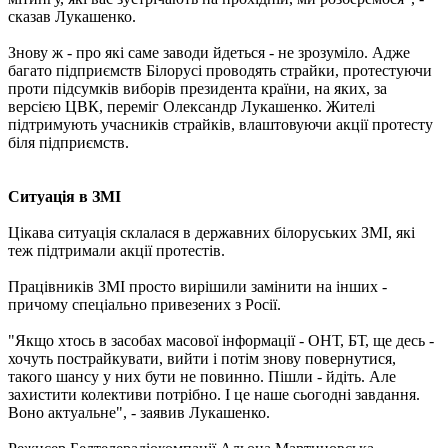
сказав Лукашенко.
Знову ж - про які саме заводи йдеться - не зрозуміло. Адже
багато підприємств Білорусі проводять страйки, протестуючи
проти підсумків виборів президента країни, на яких, за
версією ЦВК, переміг Олександр Лукашенко. Жителі
підтримують учасників страйків, влаштовуючи акції протесту
біля підприємств.
Ситуація в ЗМІ
Цікава ситуація склалася в державних білоруських ЗМІ, які
теж підтримали акції протестів.
Працівників ЗМІ просто вирішили замінити на інших -
причому спеціально привезених з Росії.
"Якщо хтось в засобах масової інформації - ОНТ, БТ, ще десь -
хочуть пострайкувати, вийти і потім знову повернутися,
такого шансу у них бути не повинно. Пішли - йдіть. Але
захистити колективи потрібно. І це наше сьогодні завдання.
Воно актуальне", - заявив Лукашенко.