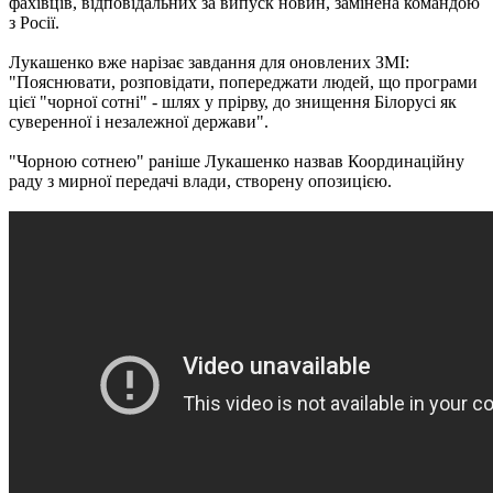
фахівців, відповідальних за випуск новин, замінена командою
з Росії.
Лукашенко вже нарізає завдання для оновлених ЗМІ:
"Пояснювати, розповідати, попереджати людей, що програми
цієї "чорної сотні" - шлях у прірву, до знищення Білорусі як
суверенної і незалежної держави".
"Чорною сотнею" раніше Лукашенко назвав Координаційну
раду з мирної передачі влади, створену опозицією.