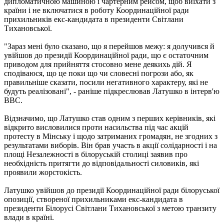
дипломатичною машиною і чартерним рейсом, щоб виїхати з
країни і не включатися в роботу Координаційної ради
прихильників екс-кандидата в президенти Світлани
Тихановської.
"Зараз мені було сказано, що я перейшов межу: я долучився й
увійшов до президії Координаційної ради, що є остаточним
приводом для прийняття стосовно мене деякихь дій. Я
сподіваюся, що це поки що чи словесні погрози або, як
правильніше сказати, посили негативного характеру, які не
будуть реалізовані", - раніше підкреслював Латушко в інтерв'ю
BBC.
Відзначимо, що Латушко став одним з перших керівників, які
відкрито висловилися проти насильства під час акцій
протесту в Мінську і щодо затриманих громадян, не згодних з
результатами виборів. Він брав участь в акції солідарності і на
площі Незалежності в білоруській столиці заявив про
необхідність притягти до відповідальності силовиків, які
проявили жорстокість.
Латушко увійшов до президії Координаційної ради білоруської
опозиції, створеної прихильниками екс-кандидата в
президенти Білорусі Світлани Тихановської з метою транзиту
влади в країні.