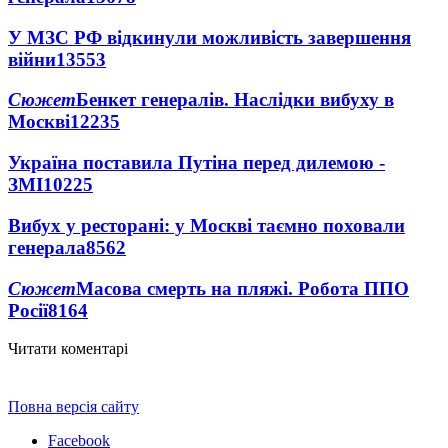
У МЗС РФ відкинули можливість завершення
війни
13553
Сюжет
Бенкет генералів. Наслідки вибуху в
Москві
12235
Україна поставила Путіна перед дилемою -
ЗМІ
10225
Вибух у ресторані: у Москві таємно поховали
генерала
8562
Сюжет
Масова смерть на пляжі. Робота ППО
Росії
8164
Читати коментарі
Повна версія сайту
Facebook