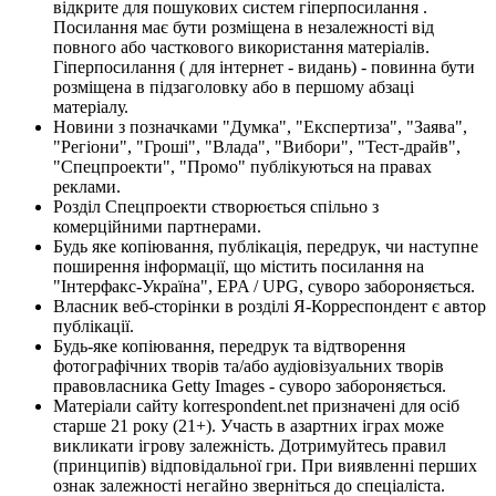
відкрите для пошукових систем гіперпосилання .
Посилання має бути розміщена в незалежності від
повного або часткового використання матеріалів.
Гіперпосилання ( для інтернет - видань) - повинна бути
розміщена в підзаголовку або в першому абзаці
матеріалу.
Новини з позначками "Думка", "Експертиза", "Заява",
"Регіони", "Гроші", "Влада", "Вибори", "Тест-драйв",
"Спецпроекти", "Промо" публікуються на правах
реклами.
Розділ Спецпроекти створюється спільно з
комерційними партнерами.
Будь яке копіювання, публікація, передрук, чи наступне
поширення інформації, що містить посилання на
"Інтерфакс-Україна", EPA / UPG, суворо забороняється.
Власник веб-сторінки в розділі Я-Корреспондент є автор
публікації.
Будь-яке копіювання, передрук та відтворення
фотографічних творів та/або аудіовізуальних творів
правовласника Getty Images - суворо забороняється.
Матеріали сайту korrespondent.net призначені для осіб
старше 21 року (21+). Участь в азартних іграх може
викликати ігрову залежність. Дотримуйтесь правил
(принципів) відповідальної гри. При виявленні перших
ознак залежності негайно зверніться до спеціаліста.