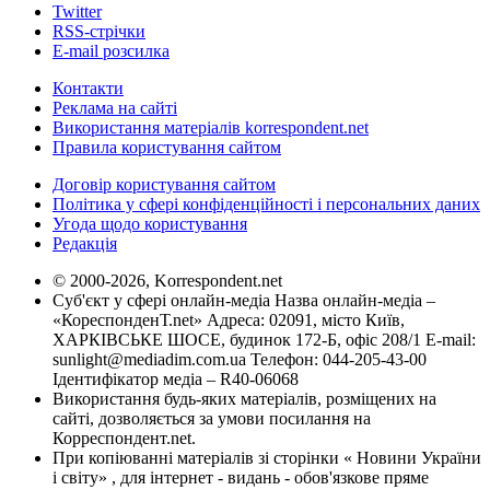
Twitter
RSS-стрічки
E-mail розсилка
Контакти
Реклама на сайті
Використання матеріалів korrespondent.net
Правила користування сайтом
Договір користування сайтом
Політика у сфері конфіденційності і персональних даних
Угода щодо користування
Редакція
© 2000-2026, Korrespondent.net
Суб'єкт у сфері онлайн-медіа Назва онлайн-медіа –
«КореспонденТ.net» Адреса: 02091, місто Київ,
ХАРКІВСЬКЕ ШОСЕ, будинок 172-Б, офіс 208/1 E-mail:
sunlight@mediadim.com.ua
Телефон: 044-205-43-00
Ідентифікатор медіа – R40-06068
Використання будь-яких матеріалів, розміщених на
сайті, дозволяється за умови посилання на
Корреспондент.net.
При копіюванні матеріалів зі сторінки « Новини України
і світу» , для інтернет - видань - обов'язкове пряме