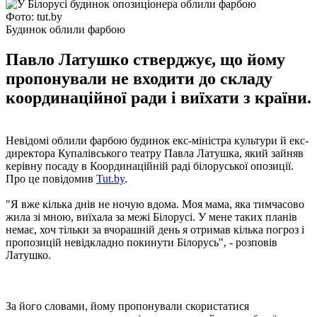
Фото: tut.by
Будинок облили фарбою
Павло Латушко стверджує, що йому
пропонували не входити до складу
координаційної ради і виїхати з країни.
Невідомі облили фарбою будинок екс-міністра культури й екс-
директора Купалівського театру Павла Латушка, який зайняв
керівну посаду в Координаційній раді білоруської опозиції.
Про це повідомив
Tut.by
.
"Я вже кілька днів не ночую вдома. Моя мама, яка тимчасово
жила зі мною, виїхала за межі Білорусі. У мене таких планів
немає, хоч тільки за вчорашній день я отримав кілька погроз і
пропозицій невідкладно покинути Білорусь", - розповів
Латушко.
За його словами, йому пропонували скористатися