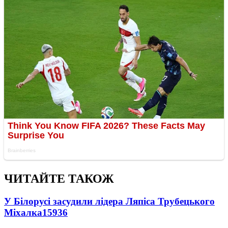
ЧИТАЙТЕ ТАКОЖ
У Білорусі засудили лідера Ляпіса Трубецького
Міхалка
15936