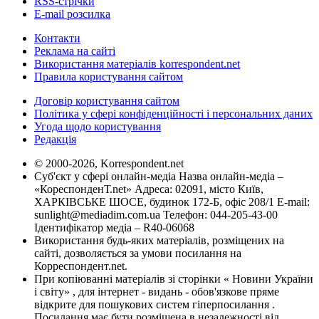
RSS-стрічки
E-mail розсилка
Контакти
Реклама на сайті
Використання матеріалів korrespondent.net
Правила користування сайтом
Договір користування сайтом
Політика у сфері конфіденційності і персональних даних
Угода щодо користування
Редакція
© 2000-2026, Korrespondent.net
Суб'єкт у сфері онлайн-медіа Назва онлайн-медіа –
«КореспонденТ.net» Адреса: 02091, місто Київ,
ХАРКІВСЬКЕ ШОСЕ, будинок 172-Б, офіс 208/1 E-mail:
sunlight@mediadim.com.ua
Телефон: 044-205-43-00
Ідентифікатор медіа – R40-06068
Використання будь-яких матеріалів, розміщених на
сайті, дозволяється за умови посилання на
Корреспондент.net.
При копіюванні матеріалів зі сторінки « Новини України
і світу» , для інтернет - видань - обов'язкове пряме
відкрите для пошукових систем гіперпосилання .
Посилання має бути розміщена в незалежності від