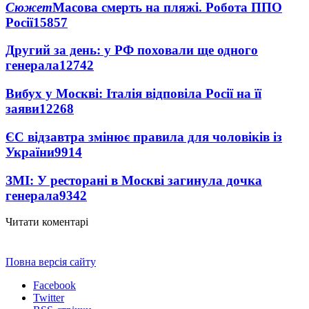
Сюжет
Масова смерть на пляжі. Робота ППО
Росії
15857
Другий за день: у РФ поховали ще одного
генерала
12742
Вибух у Москві: Італія відповіла Росії на її
заяви
12268
ЄС відзавтра змінює правила для чоловіків із
України
9914
ЗМІ: У ресторані в Москві загинула дочка
генерала
9342
Читати коментарі
Повна версія сайту
Facebook
Twitter