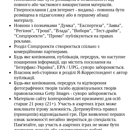
повного або часткового використання матеріалів.
Гіперпосилання ( для інтернет - видань) - повинна бути
розміщена в підзаголовку або в першому абзаці
матеріалу.
Новини з позначками "Думка", "Експертиза", "Заява",
"Регіони", "Гроші", "Влада", "Вибори", "Тест-драйв",
"Спецпроекти", "Промо" публікуються на правах
реклами.
Розділ Спецпроекти створюється спільно з
комерційними партнерами.
Будь яке копіювання, публікація, передрук, чи наступне
поширення інформації, що містить посилання на
"Інтерфакс-Україна", EPA / UPG, суворо забороняється.
Власник веб-сторінки в розділі Я-Корреспондент є автор
публікації.
Будь-яке копіювання, передрук та відтворення
фотографічних творів та/або аудіовізуальних творів
правовласника Getty Images - суворо забороняється.
Матеріали сайту korrespondent.net призначені для осіб
старше 21 року (21+). Участь в азартних іграх може
викликати ігрову залежність. Дотримуйтесь правил
(принципів) відповідальної гри. При виявленні перших
ознак залежності негайно зверніться до спеціаліста.
Пам'ятайте, що участь в азартних іграх не може бути
джерелом доходів або альтернативою роботі.