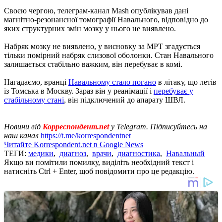
Своєю чергою, телеграм-канал Mash опублікував дані
магнітно-резонансної томографії Навального, відповідно до
яких структурних змін мозку у нього не виявлено.
Набряк мозку не виявлено, у висновку за МРТ згадується
тільки помірний набряк слизової оболонки. Стан Навального
залишається стабільно важким, він перебуває в комі.
Нагадаємо, вранці
Навальному стало погано
в літаку, що летів
із Томська в Москву. Зараз він у реанімації і
перебуває у
стабільному стані
, він підключений до апарату ШВЛ.
Новини від
Корреспондент.net
у Telegram. Підписуйтесь на
наш канал
https://t.me/korrespondentnet
Читайте Korrespondent.net в Google News
ТЕГИ:
медики
,
диагноз
,
врачи
,
диагностика
,
Навальный
Якщо ви помітили помилку, виділіть необхідний текст і
натисніть Ctrl + Enter, щоб повідомити про це редакцію.