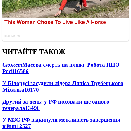
ЧИТАЙТЕ ТАКОЖ
Сюжет
Масова смерть на пляжі. Робота ППО
Росії
16586
У Білорусі засудили лідера Ляпіса Трубецького
Міхалка
16170
Другий за день: у РФ поховали ще одного
генерала
13496
У МЗС РФ відкинули можливість завершення
війни
12527