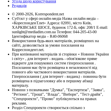
Угода щодо користування
Редакція
© 2000-2026, Korrespondent.net
Суб'єкт у сфері онлайн-медіа Назва онлайн-медіа –
«КореспонденТ.net» Адреса: 02091, місто Київ,
ХАРКІВСЬКЕ ШОСЕ, будинок 172-Б, офіс 208/1 E-mail:
sunlight@mediadim.com.ua
Телефон: 044-205-43-00
Ідентифікатор медіа – R40-06068
Використання будь-яких матеріалів, розміщених на
сайті, дозволяється за умови посилання на
Корреспондент.net.
При копіюванні матеріалів зі сторінки « Новини України
і світу» , для інтернет - видань - обов'язкове пряме
відкрите для пошукових систем гіперпосилання .
Посилання має бути розміщена в незалежності від
повного або часткового використання матеріалів.
Гіперпосилання ( для інтернет - видань) - повинна бути
розміщена в підзаголовку або в першому абзаці
матеріалу.
Новини з позначками "Думка", "Експертиза", "Заява",
"Регіони", "Гроші", "Влада", "Вибори", "Тест-драйв",
"Спецпроекти", "Промо" публікуються на правах
реклами.
Розділ Спецпроекти створюється спільно з