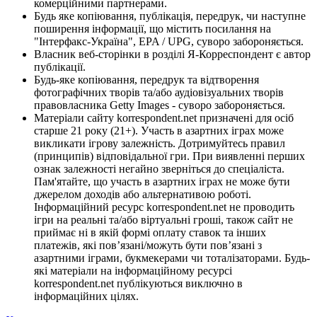
комерційними партнерами.
Будь яке копіювання, публікація, передрук, чи наступне
поширення інформації, що містить посилання на
"Інтерфакс-Україна", EPA / UPG, суворо забороняється.
Власник веб-сторінки в розділі Я-Корреспондент є автор
публікації.
Будь-яке копіювання, передрук та відтворення
фотографічних творів та/або аудіовізуальних творів
правовласника Getty Images - суворо забороняється.
Матеріали сайту korrespondent.net призначені для осіб
старше 21 року (21+). Участь в азартних іграх може
викликати ігрову залежність. Дотримуйтесь правил
(принципів) відповідальної гри. При виявленні перших
ознак залежності негайно зверніться до спеціаліста.
Пам'ятайте, що участь в азартних іграх не може бути
джерелом доходів або альтернативою роботі.
Інформаційний ресурс korrespondent.net не проводить
ігри на реальні та/або віртуальні гроші, також сайт не
приймає ні в якій формі оплату ставок та інших
платежів, які пов’язані/можуть бути пов’язані з
азартними іграми, букмекерами чи тоталізаторами. Будь-
які матеріали на інформаційному ресурсі
korrespondent.net публікуються виключно в
інформаційних цілях.