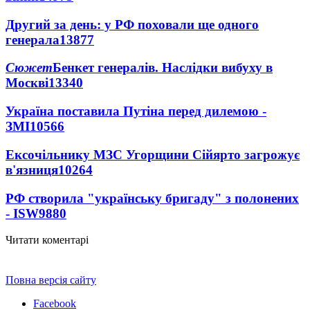
Другий за день: у РФ поховали ще одного
генерала
13877
Сюжет
Бенкет генералів. Наслідки вибуху в
Москві
13340
Україна поставила Путіна перед дилемою -
ЗМІ
10566
Ексочільнику МЗС Угорщини Сійярто загрожує
в'язниця
10264
РФ створила "українську бригаду" з полонених
- ISW
9880
Читати коментарі
Повна версія сайту
Facebook