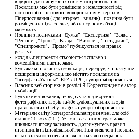
відкрите для пошукових систем гіперпосилання .
Посилання має бути розміщена в незалежності від
повного або часткового використання матеріалів.
Гіперпосилання ( для інтернет - видань) - повинна бути
розміщена в підзаголовку або в першому абзаці
матеріалу.
Новини з позначками "Думка", "Експертиза", "Заява",
"Регіони", "Гроші", "Влада", "Вибори", "Тест-драйв",
"Спецпроекти", "Промо" публікуються на правах
реклами.
Розділ Спецпроекти створюється спільно з
комерційними партнерами.
Будь яке копіювання, публікація, передрук, чи наступне
поширення інформації, що містить посилання на
"Інтерфакс-Україна", EPA / UPG, суворо забороняється.
Власник веб-сторінки в розділі Я-Корреспондент є автор
публікації.
Будь-яке копіювання, передрук та відтворення
фотографічних творів та/або аудіовізуальних творів
правовласника Getty Images - суворо забороняється.
Матеріали сайту korrespondent.net призначені для осіб
старше 21 року (21+). Участь в азартних іграх може
викликати ігрову залежність. Дотримуйтесь правил
(принципів) відповідальної гри. При виявленні перших
ознак залежності негайно зверніться до спеціаліста.