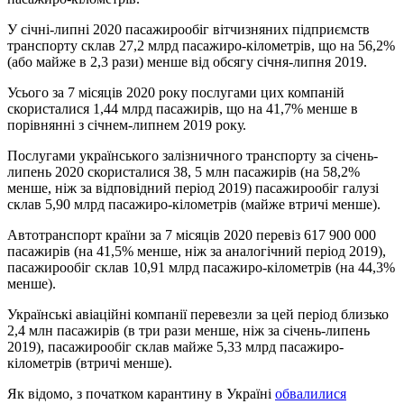
У січні-липні 2020 пасажирообіг вітчизняних підприємств
транспорту склав 27,2 млрд пасажиро-кілометрів, що на 56,2%
(або майже в 2,3 рази) менше від обсягу січня-липня 2019.
Усього за 7 місяців 2020 року послугами цих компаній
скористалися 1,44 млрд пасажирів, що на 41,7% менше в
порівнянні з січнем-липнем 2019 року.
Послугами українського залізничного транспорту за січень-
липень 2020 скористалися 38, 5 млн пасажирів (на 58,2%
менше, ніж за відповідний період 2019) пасажирообіг галузі
склав 5,90 млрд пасажиро-кілометрів (майже втричі менше).
Автотранспорт країни за 7 місяців 2020 перевіз 617 900 000
пасажирів (на 41,5% менше, ніж за аналогічний період 2019),
пасажирообіг склав 10,91 млрд пасажиро-кілометрів (на 44,3%
менше).
Українські авіаційні компанії перевезли за цей період близько
2,4 млн пасажирів (в три рази менше, ніж за січень-липень
2019), пасажирообіг склав майже 5,33 млрд пасажиро-
кілометрів (втричі менше).
Як відомо, з початком карантину в Україні
обвалилися