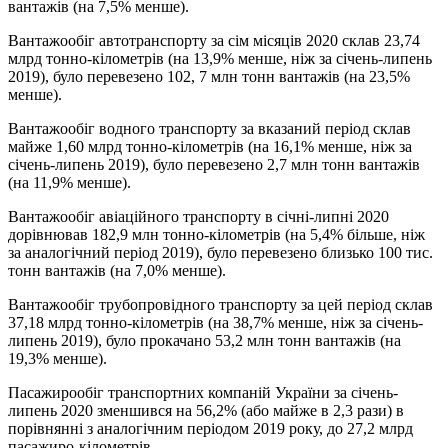
вантажів (на 7,5% менше).
Вантажообіг автотранспорту за сім місяців 2020 склав 23,74
млрд тонно-кілометрів (на 13,9% менше, ніж за січень-липень
2019), було перевезено 102, 7 млн ​​тонн вантажів (на 23,5%
менше).
Вантажообіг водного транспорту за вказаний період склав
майже 1,60 млрд тонно-кілометрів (на 16,1% менше, ніж за
січень-липень 2019), було перевезено 2,7 млн ​​тонн вантажів
(на 11,9% менше).
Вантажообіг авіаційного транспорту в січні-липні 2020
дорівнював 182,9 млн тонно-кілометрів (на 5,4% більше, ніж
за аналогічний період 2019), було перевезено близько 100 тис.
тонн вантажів (на 7,0% менше).
Вантажообіг трубопровідного транспорту за цей період склав
37,18 млрд тонно-кілометрів (на 38,7% менше, ніж за січень-
липень 2019), було прокачано 53,2 млн тонн вантажів (на
19,3% менше).
Пасажирообіг транспортних компаній України за січень-
липень 2020 зменшився на 56,2% (або майже в 2,3 рази) в
порівнянні з аналогічним періодом 2019 року, до 27,2 млрд
пасажиро-кілометрів.