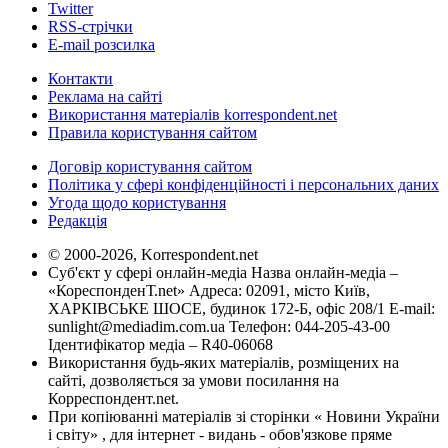
Twitter
RSS-стрічки
E-mail розсилка
Контакти
Реклама на сайті
Використання матеріалів korrespondent.net
Правила користування сайтом
Договір користування сайтом
Політика у сфері конфіденційності і персональних даних
Угода щодо користування
Редакція
© 2000-2026, Korrespondent.net
Суб'єкт у сфері онлайн-медіа Назва онлайн-медіа –
«КореспонденТ.net» Адреса: 02091, місто Київ,
ХАРКІВСЬКЕ ШОСЕ, будинок 172-Б, офіс 208/1 E-mail:
sunlight@mediadim.com.ua
Телефон: 044-205-43-00
Ідентифікатор медіа – R40-06068
Використання будь-яких матеріалів, розміщених на
сайті, дозволяється за умови посилання на
Корреспондент.net.
При копіюванні матеріалів зі сторінки « Новини України
і світу» , для інтернет - видань - обов'язкове пряме