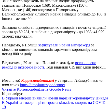
За кількістю заражень на перших місцях продовжують
залишатися Поморське (168), Малопольське (156) і
Мазовецьке (146) воєводства; в Поморському і
Великопольському кількість нових випадків близько до 100, в
інших - менше 50.
Загальна кількість підтверджених випадків з початку епідемії
зросла до 60 281, загиблих від коронавірусу - до 1938; 41 029
хворих видужали.
Нагадаємо, в Польщі
зафіксували новий антирекорд
за
кількістю виявлених випадків зараження коронавірусом -
понад 800 за добу.
Відзначимо, 29 липня в Польщі також було
встановлено
рекорд із захворюваності.
Тоді виявили 615 випадків інфекції.
Новини від
Корреспондент.net
у Telegram. Підписуйтесь на
наш канал
https://t.me/korrespondentnet
Читайте Korrespondent.net в Google News
Коронавірус
В Україні вперше виявили новий варіант коронавірусу Цикада
В Україні за тиждень різко зросла кількість хворих на COVID-
19