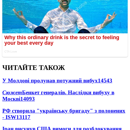
ЧИТАЙТЕ ТАКОЖ
У Молдові пролунав потужний вибух
14543
Сюжет
Бенкет генералів. Наслідки вибуху в
Москві
14093
РФ створила "українську бригаду" з полонених
- ISW
13117
Іран висунув США вимоги для розблокування