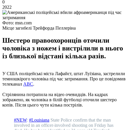
0
2022
Фото: msn.com
Місце загибелі Трейфорда Пеллеріна
Шестеро правоохоронців оточили
чоловіка з ножем і вистрілили в нього
із близької відстані кілька разів.
У США поліцейські міста Лафайєт, штат Луїзіана, застрелили
темношкірого чоловіка під час затримання. Про це повідомив
телеканал
ABC
.
Стрілянина потрапила на відео очевидців. На кадрах
зображено, як чоловіка в білій футболці оточили шестеро
копів. Після цього чути кілька пострілів.
#NEW
:
#Louisiana
State Police confirm that the man
involved in an officer-involved shooting on Friday has