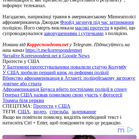
інформує телеканал.
Нагадаємо, наприкінці травня в американському Міннеаполісі
афроамериканець Джордж
Флойд загинув під час затримання
поліцією. Його смерть викликала
масові протести
в країні, що
супроводжувалися
заворушеннями і сутичками
з поліцією.
Новини від
Корреспондент.net
у Telegram. Підписуйтесь на
наш канал
https://t.me/korrespondentnet
Читайте Korrespondent.net в Google News
Протести у США
У Балтиморі протестувальники повалили статую Колумбу
У США зробили перший крок до реформи поліції
Вбивство афроамериканця в Атланті: поліцейському загрожує
довічне або страта
Афроамериканця Брукса вбито пострілами поліції в спину
Генерал США назвав помилкою свою участь у фотосесії
Трампа біля церкви
СПЕЦТЕМА:
Протести у США
ТЕГИ:
США
,
видео
,
стрельба
,
задержание
Якщо ви помітили помилку, виділіть необхідний текст і
натисніть Ctrl + Enter, щоб повідомити про це редакцію.