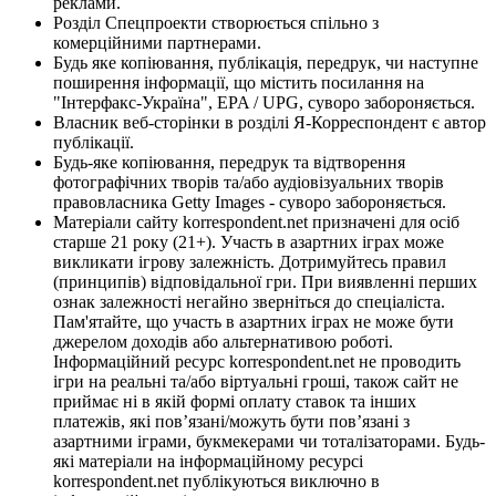
реклами.
Розділ Спецпроекти створюється спільно з
комерційними партнерами.
Будь яке копіювання, публікація, передрук, чи наступне
поширення інформації, що містить посилання на
"Інтерфакс-Україна", EPA / UPG, суворо забороняється.
Власник веб-сторінки в розділі Я-Корреспондент є автор
публікації.
Будь-яке копіювання, передрук та відтворення
фотографічних творів та/або аудіовізуальних творів
правовласника Getty Images - суворо забороняється.
Матеріали сайту korrespondent.net призначені для осіб
старше 21 року (21+). Участь в азартних іграх може
викликати ігрову залежність. Дотримуйтесь правил
(принципів) відповідальної гри. При виявленні перших
ознак залежності негайно зверніться до спеціаліста.
Пам'ятайте, що участь в азартних іграх не може бути
джерелом доходів або альтернативою роботі.
Інформаційний ресурс korrespondent.net не проводить
ігри на реальні та/або віртуальні гроші, також сайт не
приймає ні в якій формі оплату ставок та інших
платежів, які пов’язані/можуть бути пов’язані з
азартними іграми, букмекерами чи тоталізаторами. Будь-
які матеріали на інформаційному ресурсі
korrespondent.net публікуються виключно в