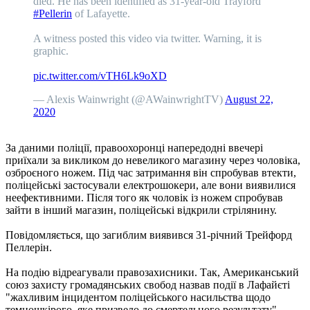
died. He has been identified as 31-year-old Trayford
#Pellerin
of Lafayette.
A witness posted this video via twitter. Warning, it is
graphic.
pic.twitter.com/vTH6Lk9oXD
— Alexis Wainwright (@AWainwrightTV)
August 22,
2020
За даними поліції, правоохоронці напередодні ввечері
приїхали за викликом до невеликого магазину через чоловіка,
озброєного ножем. Під час затримання він спробував втекти,
поліцейські застосували електрошокери, але вони виявилися
неефективними. Після того як чоловік із ножем спробував
зайти в інший магазин, поліцейські відкрили стрілянину.
Повідомляється, що загиблим виявився 31-річний Трейфорд
Пеллерін.
На подію відреагували правозахисники. Так, Американський
союз захисту громадянських свобод назвав події в Лафайєті
"жахливим інцидентом поліцейського насильства щодо
темношкірого, яке призвело до смертельного результату",