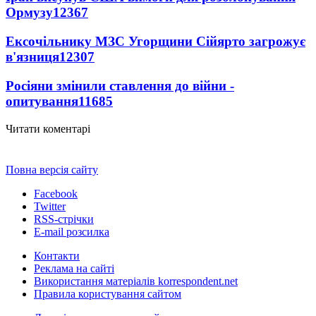
Ормузу
12367
Ексочільнику МЗС Угорщини Сійярто загрожує
в'язниця
12307
Росіяни змінили ставлення до війни -
опитування
11685
Читати коментарі
Повна версія сайту
Facebook
Twitter
RSS-стрічки
E-mail розсилка
Контакти
Реклама на сайті
Використання матеріалів korrespondent.net
Правила користування сайтом