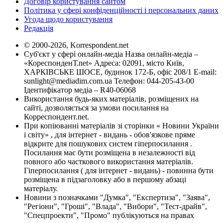
Договір користування сайтом
Політика у сфері конфіденційності і персональних даних
Угода щодо користування
Редакція
© 2000-2026, Korrespondent.net
Суб'єкт у сфері онлайн-медіа Назва онлайн-медіа –
«КореспонденТ.net» Адреса: 02091, місто Київ,
ХАРКІВСЬКЕ ШОСЕ, будинок 172-Б, офіс 208/1 E-mail:
sunlight@mediadim.com.ua
Телефон: 044-205-43-00
Ідентифікатор медіа – R40-06068
Використання будь-яких матеріалів, розміщених на
сайті, дозволяється за умови посилання на
Корреспондент.net.
При копіюванні матеріалів зі сторінки « Новини України
і світу» , для інтернет - видань - обов'язкове пряме
відкрите для пошукових систем гіперпосилання .
Посилання має бути розміщена в незалежності від
повного або часткового використання матеріалів.
Гіперпосилання ( для інтернет - видань) - повинна бути
розміщена в підзаголовку або в першому абзаці
матеріалу.
Новини з позначками "Думка", "Експертиза", "Заява",
"Регіони", "Гроші", "Влада", "Вибори", "Тест-драйв",
"Спецпроекти", "Промо" публікуються на правах