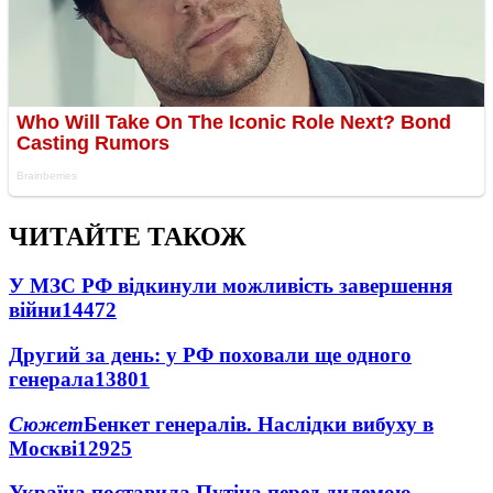
ЧИТАЙТЕ ТАКОЖ
У МЗС РФ відкинули можливість завершення
війни
14472
Другий за день: у РФ поховали ще одного
генерала
13801
Сюжет
Бенкет генералів. Наслідки вибуху в
Москві
12925
Україна поставила Путіна перед дилемою -