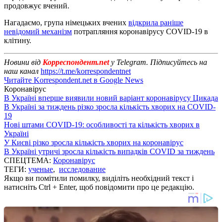
продовжує вчений.
Нагадаємо, група німецьких вчених
відкрила раніше
невідомий механізм
потрапляння коронавірусу COVID-19 в
клітину.
Новини від
Корреспондент.net
у Telegram. Підписуйтесь на
наш канал
https://t.me/korrespondentnet
Читайте Korrespondent.net в Google News
Коронавірус
В Україні вперше виявили новий варіант коронавірусу Цикада
В Україні за тиждень різко зросла кількість хворих на COVID-
19
Нові штами COVID-19: особливості та кількість хворих в
Україні
У Києві різко зросла кількість хворих на коронавірус
В Україні утричі зросла кількість випадків COVID за тиждень
СПЕЦТЕМА:
Коронавірус
ТЕГИ:
ученые
,
исследование
Якщо ви помітили помилку, виділіть необхідний текст і
натисніть Ctrl + Enter, щоб повідомити про це редакцію.