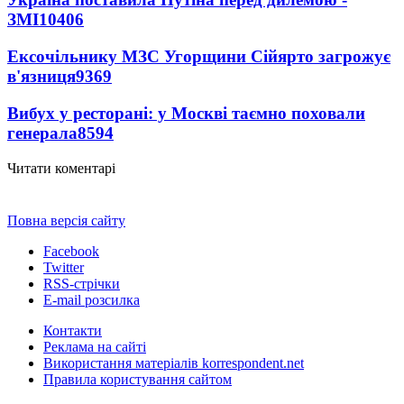
ЗМІ
10406
Ексочільнику МЗС Угорщини Сійярто загрожує
в'язниця
9369
Вибух у ресторані: у Москві таємно поховали
генерала
8594
Читати коментарі
Повна версія сайту
Facebook
Twitter
RSS-стрічки
E-mail розсилка
Контакти
Реклама на сайті
Використання матеріалів korrespondent.net
Правила користування сайтом