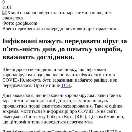
0
2101
Фото: google.com
Вчені перекреслили попередні висновки про зараження
Інфіковані можуть передавати вірус за
п'ять-шість днів до початку хвороби,
вважають дослідники.
Швейцарські вчені дійшли висновку, що інфіковані
коронавірусом люди, які ще не мають ніяких симптомів
COVID-19, можуть бути заразними набагато раніше, ніж
передбачалося. Про це пише
ТСН
.
Досі вважалося, що інфіковані коронавірусом люди стають
заразними за один-два дні до того, як у них почнуть
проявлятися перші симптоми захворювання. Така ж оцінка,
зокрема, міститься і в інформації про COVID-19 на сайті
німецького Інституту Роберта Коха (RKI). Цілком ймовірно,
що ці терміни тепер доведеться переглянути.
Вчені Федеральної вищої технічної школи Цюріха (ETH) в