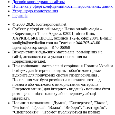
Договір користування сайтом
Політика у сфері конфіденційності і персональних даних
Угода щодо користування
Редакція
© 2000-2026, Korrespondent.net
Суб'єкт у сфері онлайн-медіа Назва онлайн-медіа –
«КореспонденТ.net» Адреса: 02091, місто Київ,
ХАРКІВСЬКЕ ШОСЕ, будинок 172-Б, офіс 208/1 E-mail:
sunlight@mediadim.com.ua
Телефон: 044-205-43-00
Ідентифікатор медіа – R40-06068
Використання будь-яких матеріалів, розміщених на
сайті, дозволяється за умови посилання на
Корреспондент.net.
При копіюванні матеріалів зі сторінки « Новини України
і світу» , для інтернет - видань - обов'язкове пряме
відкрите для пошукових систем гіперпосилання .
Посилання має бути розміщена в незалежності від
повного або часткового використання матеріалів.
Гіперпосилання ( для інтернет - видань) - повинна бути
розміщена в підзаголовку або в першому абзаці
матеріалу.
Новини з позначками "Думка", "Експертиза", "Заява",
"Регіони", "Гроші", "Влада", "Вибори", "Тест-драйв",
"Спецпроекти", "Промо" публікуються на правах