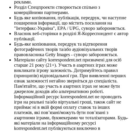
реклами.
Розділ Спецпроекти створюється спільно з
комерційними партнерами.
Будь яке копіювання, публікація, передрук, чи наступне
поширення інформації, що містить посилання на
"Інтерфакс-Україна", EPA / UPG, суворо забороняється.
Власник веб-сторінки в розділі Я-Корреспондент є автор
публікації.
Будь-яке копіювання, передрук та відтворення
фотографічних творів та/або аудіовізуальних творів
правовласника Getty Images - суворо забороняється.
Матеріали сайту korrespondent.net призначені для осіб
старше 21 року (21+). Участь в азартних іграх може
викликати ігрову залежність. Дотримуйтесь правил
(принципів) відповідальної гри. При виявленні перших
ознак залежності негайно зверніться до спеціаліста.
Пам'ятайте, що участь в азартних іграх не може бути
джерелом доходів або альтернативою роботі.
Інформаційний ресурс korrespondent.net не проводить
ігри на реальні та/або віртуальні гроші, також сайт не
приймає ні в якій формі оплату ставок та інших
платежів, які пов’язані/можуть бути пов’язані з
азартними іграми, букмекерами чи тоталізаторами. Будь-
які матеріали на інформаційному ресурсі
korrespondent.net публікуються виключно в