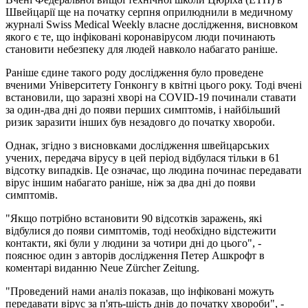
Швейцарії ще на початку серпня оприлюднили в медичному
журналі Swiss Medical Weekly власне дослідження, висновком
якого є те, що інфіковані коронавірусом люди починають
становити небезпеку для людей навколо набагато раніше.
Раніше єдине такого роду дослідження було проведене
вченими Університету Гонконгу в квітні цього року. Тоді вчені
встановили, що заразні хворі на COVID-19 починали ставати
за один-два дні до появи перших симптомів, і найбільший
ризик заразити інших був незадовго до початку хвороби.
Однак, згідно з висновками дослідження швейцарських
учених, передача вірусу в цей період відбулася тільки в 61
відсотку випадків. Це означає, що людина починає передавати
вірус іншим набагато раніше, ніж за два дні до появи
симптомів.
"Якщо потрібно встановити 90 відсотків заражень, які
відбулися до появи симптомів, тоді необхідно відстежити
контакти, які були у людини за чотири дні до цього", -
пояснює один з авторів дослідження Петер Ашкрофт в
коментарі виданню Neue Zürcher Zeitung.
"Проведений нами аналіз показав, що інфіковані можуть
передавати вірус за п'ять-шість днів до початку хвороби", -