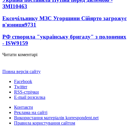
ЗМІ
10463
Ексочільнику МЗС Угорщини Сійярто загрожує
в'язниця
9731
РФ створила "українську бригаду" з полонених
- ISW
9159
Читати коментарі
Повна версія сайту
Facebook
Twitter
RSS-стрічки
E-mail розсилка
Контакти
Реклама на сайті
Використання матеріалів korrespondent.net
Правила користування сайтом