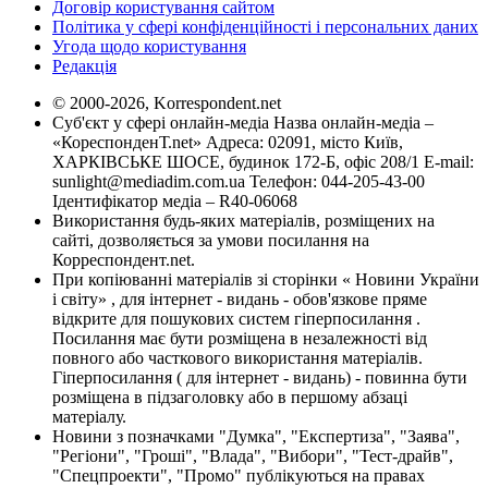
Договір користування сайтом
Політика у сфері конфіденційності і персональних даних
Угода щодо користування
Редакція
© 2000-2026, Korrespondent.net
Суб'єкт у сфері онлайн-медіа Назва онлайн-медіа –
«КореспонденТ.net» Адреса: 02091, місто Київ,
ХАРКІВСЬКЕ ШОСЕ, будинок 172-Б, офіс 208/1 E-mail:
sunlight@mediadim.com.ua
Телефон: 044-205-43-00
Ідентифікатор медіа – R40-06068
Використання будь-яких матеріалів, розміщених на
сайті, дозволяється за умови посилання на
Корреспондент.net.
При копіюванні матеріалів зі сторінки « Новини України
і світу» , для інтернет - видань - обов'язкове пряме
відкрите для пошукових систем гіперпосилання .
Посилання має бути розміщена в незалежності від
повного або часткового використання матеріалів.
Гіперпосилання ( для інтернет - видань) - повинна бути
розміщена в підзаголовку або в першому абзаці
матеріалу.
Новини з позначками "Думка", "Експертиза", "Заява",
"Регіони", "Гроші", "Влада", "Вибори", "Тест-драйв",
"Спецпроекти", "Промо" публікуються на правах