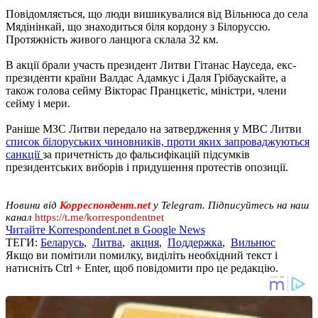
Повідомляється, що люди вишикувалися від Вільнюса до села
Мядінінкай, що знаходиться біля кордону з Білоруссю.
Протяжність живого ланцюга склала 32 км.
В акції брали участь президент Литви Гітанас Науседа, екс-
президенти країни Валдас Адамкус і Даля Грібаускайте, а
також голова сейму Вікторас Пранцкетіс, міністри, члени
сейму і мери.
Раніше МЗС Литви передало на затвердження у МВС Литви
список білоруських чиновників, проти яких запроваджуються
санкції
за причетність до фальсифікацій підсумків
президентських виборів і придушення протестів опозиції.
Новини від
Корреспондент.net
у Telegram. Підписуйтесь на наш
канал
https://t.me/korrespondentnet
Читайте Korrespondent.net в Google News
ТЕГИ:
Беларусь
,
Литва
,
акция
,
Поддержка
,
Вильнюс
Якщо ви помітили помилку, виділіть необхідний текст і
натисніть Ctrl + Enter, щоб повідомити про це редакцію.