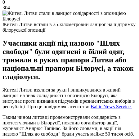
0
304
Жителі Литви встали в 35-кілометровий ланцюг на підтримку
білоруської опозиції
Учасники акції під назвою "Шлях
свободи" були одягнені в білий одяг,
тримали в руках прапори Литви або
національні прапори Білорусі, а також
гладіолуси.
Жителі Литви взялися за руки і вишикувалися в живий
ланцюг на знак солідарності з опозицією Білорусі, яка
виступає проти визнання підсумків президентських виборів в
республіці. Про це повідомляє агентство
Baltic News Service.
Таким чином литовці продемонстрували солідарність з
протестуючими в Білорусії, пояснив організатор акції,
журналіст Андрюс Тапінас. За його словами, в акції під
назвою "Шлях до свободи" брали участь майже 50 тисяч осіб.