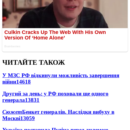
ЧИТАЙТЕ ТАКОЖ
У МЗС РФ відкинули можливість завершення
війни
14618
Другий за день: у РФ поховали ще одного
генерала
13831
Сюжет
Бенкет генералів. Наслідки вибуху в
Москві
13059
Україна поставила Путіна перед дилемою -