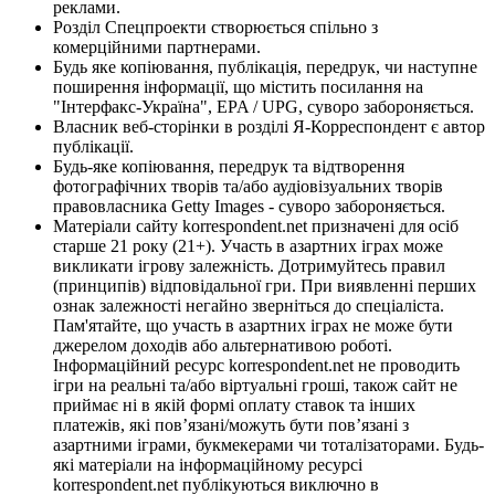
реклами.
Розділ Спецпроекти створюється спільно з
комерційними партнерами.
Будь яке копіювання, публікація, передрук, чи наступне
поширення інформації, що містить посилання на
"Інтерфакс-Україна", EPA / UPG, суворо забороняється.
Власник веб-сторінки в розділі Я-Корреспондент є автор
публікації.
Будь-яке копіювання, передрук та відтворення
фотографічних творів та/або аудіовізуальних творів
правовласника Getty Images - суворо забороняється.
Матеріали сайту korrespondent.net призначені для осіб
старше 21 року (21+). Участь в азартних іграх може
викликати ігрову залежність. Дотримуйтесь правил
(принципів) відповідальної гри. При виявленні перших
ознак залежності негайно зверніться до спеціаліста.
Пам'ятайте, що участь в азартних іграх не може бути
джерелом доходів або альтернативою роботі.
Інформаційний ресурс korrespondent.net не проводить
ігри на реальні та/або віртуальні гроші, також сайт не
приймає ні в якій формі оплату ставок та інших
платежів, які пов’язані/можуть бути пов’язані з
азартними іграми, букмекерами чи тоталізаторами. Будь-
які матеріали на інформаційному ресурсі
korrespondent.net публікуються виключно в