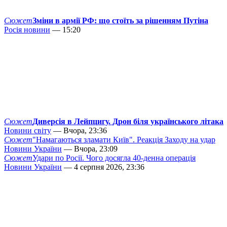
Сюжет
Зміни в армії РФ: що стоїть за рішенням Путіна
Росія новини
— 15:20
Сюжет
Диверсія в Лейпцигу. Дрон біля українського літака
Новини світу
— Вчора, 23:36
Сюжет
"Намагаються зламати Київ". Реакція Заходу на удар
Новини України
— Вчора, 23:09
Сюжет
Удари по Росії. Чого досягла 40-денна операція
Новини України
— 4 серпня 2026, 23:36