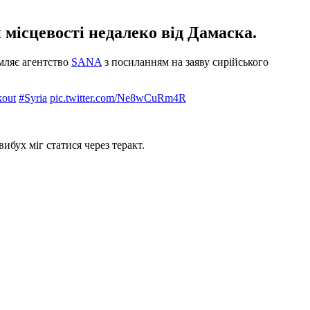
 місцевості недалеко від Дамаска.
омляє агентство
SANA
з посиланням на заяву сирійського
kout
#Syria
pic.twitter.com/Ne8wCuRm4R
ибух міг статися через теракт.