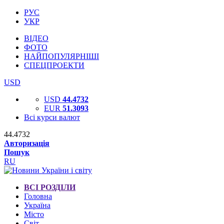
РУС
УКР
ВІДЕО
ФОТО
НАЙПОПУЛЯРНІШІ
СПЕЦПРОЕКТИ
USD
USD
44.4732
EUR
51.3093
Всі курси валют
44.4732
Авторизація
Пошук
RU
ВСІ РОЗДІЛИ
Головна
Україна
Місто
Світ