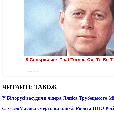
ЧИТАЙТЕ ТАКОЖ
У Білорусі засудили лідера Ляпіса Трубецького М
Сюжет
Масова смерть на пляжі. Робота ППО Росі