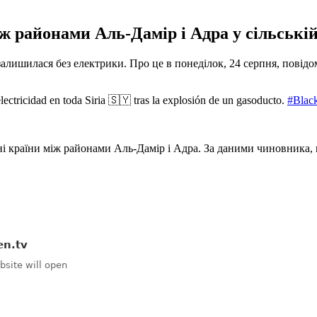
ж районами Аль-Дамір і Адра у сільській
залишилася без електрики. Про це в понеділок, 24 серпня, повід
ectricidad en toda Siria 🇸🇾 tras la explosión de un gasoducto.
#Blac
ні країни між районами Аль-Дамір і Адра. За даними чиновника, в