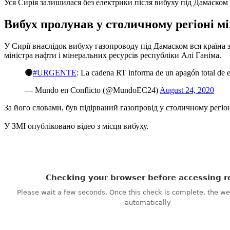
Уся Сирія залишилася без електрики після вибуху під Дамаском
Вибух пролунав у столичному регіоні мі
У Сирії внаслідок вибуху газопроводу під Дамаском вся країна 
міністра нафти і мінеральних ресурсів республіки Алі Ганіма.
🔴
#URGENTE
: La cadena RT informa de un apagón total de el
— Mundo en Conflicto (@MundoEC24)
August 24, 2020
За його словами, був підірваний газопровід у столичному регіо
У ЗМІ опубліковано відео з місця вибуху.