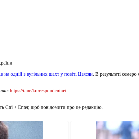
країни.
ів на одній з вугільних шахт у повіті Цзясян
. В результаті семеро
канал
https://t.me/korrespondentnet
ь Ctrl + Enter, щоб повідомити про це редакцію.