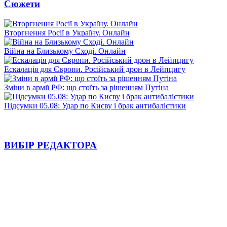
Сюжети
Вторгнення Росії в Україну. Онлайн
Війна на Близькому Сході. Онлайн
Ескалація для Європи. Російський дрон в Лейпцигу
Зміни в армії РФ: що стоїть за рішенням Путіна
Підсумки 05.08: Удар по Києву і брак антибалістики
ВИБІР РЕДАКТОРА