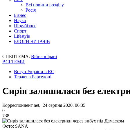
Всі новини розділу
Росія
Бізнес
Наука
Шоу-бізнес
Спорт
Lifestyle
БЛОГИ ЧИТАЧІВ
СПЕЦТЕМА:
Війна в Ірані
ВСІ ТЕМИ
Вступ України в ЄС
Теракт в Барселоні
Сирія залишилася без електри
Корреспондент.net, 24 серпня 2020, 06:35
0
738
Фото: SANA