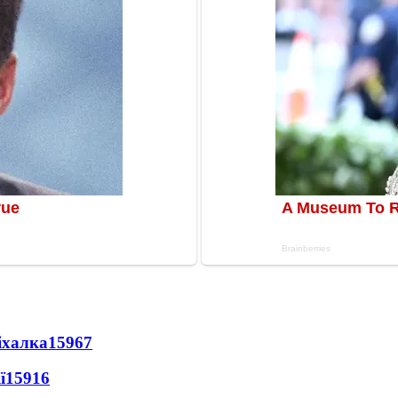
іхалка
15967
ї
15916