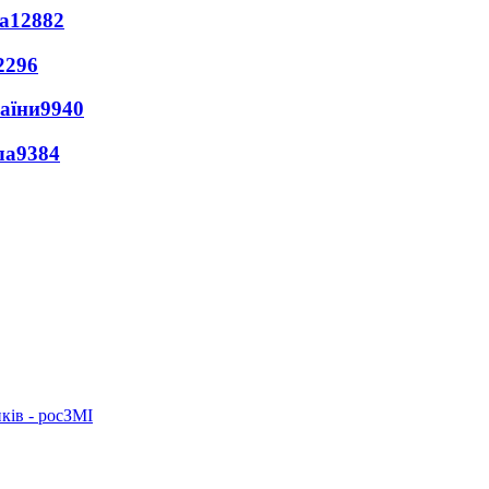
а
12882
2296
раїни
9940
ла
9384
ків - росЗМІ