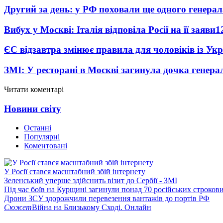
Другий за день: у РФ поховали ще одного генерал
Вибух у Москві: Італія відповіла Росії на її заяви
1
ЄС відзавтра змінює правила для чоловіків із Ук
ЗМІ: У ресторані в Москві загинула дочка генера
Читати коментарі
Новини світу
Останні
Популярні
Коментовані
У Росії стався масштабний збій інтернету
Зеленський уперше здійснить візит до Сербії - ЗМІ
Під час боїв на Курщині загинули понад 70 російських строкови
Дрони ЗСУ здорожчили перевезення вантажів до портів РФ
Сюжет
Війна на Близькому Сході. Онлайн