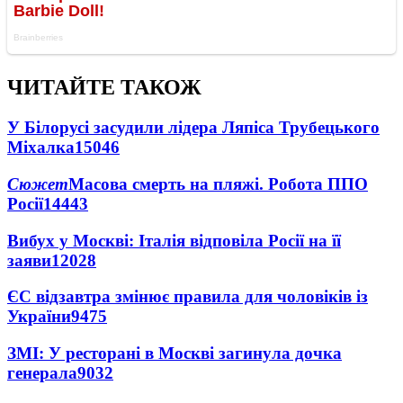
ЧИТАЙТЕ ТАКОЖ
У Білорусі засудили лідера Ляпіса Трубецького
Міхалка
15046
Сюжет
Масова смерть на пляжі. Робота ППО
Росії
14443
Вибух у Москві: Італія відповіла Росії на її
заяви
12028
ЄС відзавтра змінює правила для чоловіків із
України
9475
ЗМІ: У ресторані в Москві загинула дочка
генерала
9032