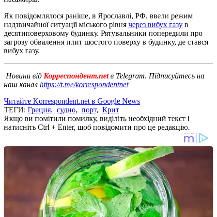
Як повідомлялося раніше, в Ярославлі, РФ, ввели режим
надзвичайної ситуації міського рівня
через вибух газу
в
десятиповерховому будинку. Рятувальники попередили про
загрозу обвалення плит шостого поверху в будинку, де стався
вибух газу.
Новини від
Корреспондент.net
в Telegram. Підписуйтесь на
наш канал
https://t.me/korrespondentnet
Читайте Korrespondent.net в Google News
ТЕГИ:
Греция
,
судно
,
порт
,
Крит
Якщо ви помітили помилку, виділіть необхідний текст і
натисніть Ctrl + Enter, щоб повідомити про це редакцію.