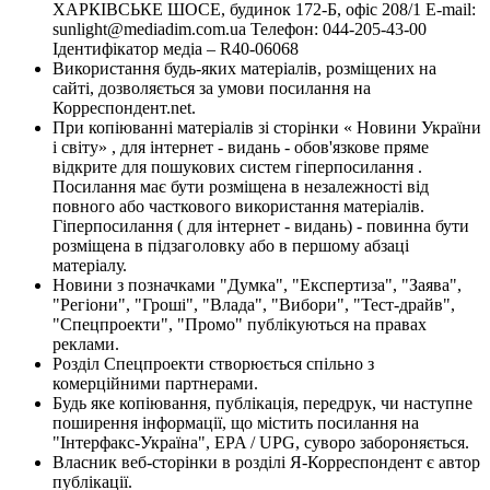
ХАРКІВСЬКЕ ШОСЕ, будинок 172-Б, офіс 208/1 E-mail:
sunlight@mediadim.com.ua
Телефон: 044-205-43-00
Ідентифікатор медіа – R40-06068
Використання будь-яких матеріалів, розміщених на
сайті, дозволяється за умови посилання на
Корреспондент.net.
При копіюванні матеріалів зі сторінки « Новини України
і світу» , для інтернет - видань - обов'язкове пряме
відкрите для пошукових систем гіперпосилання .
Посилання має бути розміщена в незалежності від
повного або часткового використання матеріалів.
Гіперпосилання ( для інтернет - видань) - повинна бути
розміщена в підзаголовку або в першому абзаці
матеріалу.
Новини з позначками "Думка", "Експертиза", "Заява",
"Регіони", "Гроші", "Влада", "Вибори", "Тест-драйв",
"Спецпроекти", "Промо" публікуються на правах
реклами.
Розділ Спецпроекти створюється спільно з
комерційними партнерами.
Будь яке копіювання, публікація, передрук, чи наступне
поширення інформації, що містить посилання на
"Інтерфакс-Україна", EPA / UPG, суворо забороняється.
Власник веб-сторінки в розділі Я-Корреспондент є автор
публікації.