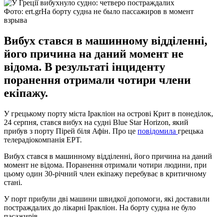
Фото: ert.grНа борту судна не было пассажиров в момент
взрыва
Вибух стався в машинному відділенні,
його причина на даний момент не
відома. В результаті інциденту
поранення отримали чотири члени
екіпажу.
У грецькому порту міста Іракліон на острові Крит в понеділок,
24 серпня, стався вибух на судні Blue Star Horizon, який
прибув з порту Пірей біля Афін. Про це
повідомила
грецька
телерадіокомпанія EPT.
Вибух стався в машинному відділенні, його причина на даний
момент не відома. Поранення отримали чотири людини, при
цьому один 30-річний член екіпажу перебуває в критичному
стані.
У порт прибули дві машини швидкої допомоги, які доставили
постраждалих до лікарні Іракліон. На борту судна не було
пасажирів.