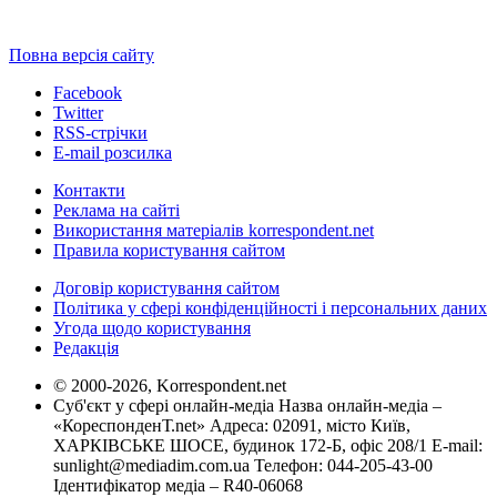
Повна версія сайту
Facebook
Twitter
RSS-стрічки
E-mail розсилка
Контакти
Реклама на сайті
Використання матеріалів korrespondent.net
Правила користування сайтом
Договір користування сайтом
Політика у сфері конфіденційності і персональних даних
Угода щодо користування
Редакція
© 2000-2026, Korrespondent.net
Суб'єкт у сфері онлайн-медіа Назва онлайн-медіа –
«КореспонденТ.net» Адреса: 02091, місто Київ,
ХАРКІВСЬКЕ ШОСЕ, будинок 172-Б, офіс 208/1 E-mail:
sunlight@mediadim.com.ua
Телефон: 044-205-43-00
Ідентифікатор медіа – R40-06068