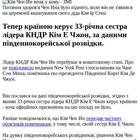
Питання здоров'я Чен Ина було піднято, коли він не з'явився
на церемонії вшанування свого діда Кім Ір Сена
Тепер країною керує 33-річна сестра
лідера КНДР Кім Е Чжон, за даними
південнокорейської розвідки.
Лідер КНДР Кім Чен Ин перебуває в коматозному стані. Про
це
повідомило
видання New York Post з посиланням на Чанг
Сон Мина, помічника екс-президента Південної Кореї Кім Де
Чжун.
Він послався на дані південнокорейської розвідки, згідно з
якими 33-річна сестра лідера КНДР Кім Е Чжон керує країною
- хоча офіційних призначень на цю посаду не було.
Раніше повідомлялося, що Кім Чен Ин
передав частину
обов'язків помічникам
, у тому числі, своїй сестрі Кім Е Чжон.
На думку південнокорейських розвідників, рішення Кім Чен