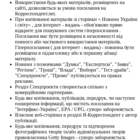
Використання будь-яких матеріалів, розміщених на
сайті, дозволяється за умови посилання на
Корреспондент.net.
При копіюванні матеріалів зі сторінки « Новини України
і світу» , для інтернет - видань - обов'язкове пряме
відкрите для пошукових систем гіперпосилання .
Посилання має бути розміщена в незалежності від
повного або часткового використання матеріалів.
Гіперпосилання ( для інтернет - видань) - повинна бути
розміщена в підзаголовку або в першому абзаці
матеріалу.
Новини з позначками "Думка", "Експертиза", "Заява",
"Регіони", "Гроші", "Влада", "Вибори", "Тест-драйв",
"Спецпроекти", "Промо" публікуються на правах
реклами.
Розділ Спецпроекти створюється спільно з
комерційними партнерами.
Будь яке копіювання, публікація, передрук, чи наступне
поширення інформації, що містить посилання на
"Інтерфакс-Україна", EPA / UPG, суворо забороняється.
Власник веб-сторінки в розділі Я-Корреспондент є автор
публікації.
Будь-яке копіювання, передрук та відтворення
фотографічних творів та/або аудіовізуальних творів
правовласника Getty Images - суворо забороняється.