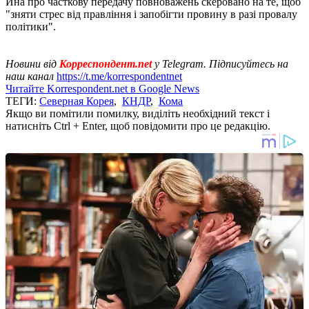
Ина про часткову передачу повноважень скеровано на те, щоб
"зняти стрес від правління і запобігти провину в разі провалу
політики".
Новини від
Корреспондент.net
у Telegram. Підписуйтесь на
наш канал
https://t.me/korrespondentnet
Читайте Korrespondent.net в Google News
ТЕГИ:
Северная Корея
,
КНДР
,
Кома
Якщо ви помітили помилку, виділіть необхідний текст і
натисніть Ctrl + Enter, щоб повідомити про це редакцію.