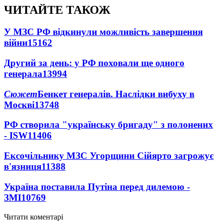
ЧИТАЙТЕ ТАКОЖ
У МЗС РФ відкинули можливість завершення
війни
15162
Другий за день: у РФ поховали ще одного
генерала
13994
Сюжет
Бенкет генералів. Наслідки вибуху в
Москві
13748
РФ створила "українську бригаду" з полонених
- ISW
11406
Ексочільнику МЗС Угорщини Сійярто загрожує
в'язниця
11388
Україна поставила Путіна перед дилемою -
ЗМІ
10769
Читати коментарі