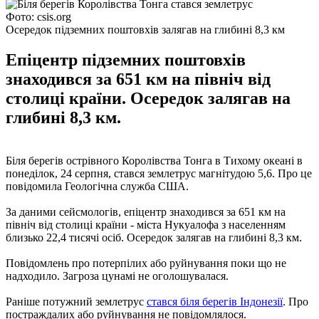
Фото: csis.org
Осередок підземних поштовхів залягав на глибині 8,3 км
Епіцентр підземних поштовхів
знаходився за 651 км на північ від
столиці країни. Осередок залягав на
глибині 8,3 км.
Біля берегів острівного Королівства Тонга в Тихому океані в
понеділок, 24 серпня, стався землетрус магнітудою 5,6. Про це
повідомила Геологічна служба США.
За даними сейсмологів, епіцентр знаходився за 651 км на
північ від столиці країни - міста Нукуалофа з населенням
близько 22,4 тисячі осіб. Осередок залягав на глибині 8,3 км.
Повідомлень про потерпілих або руйнування поки що не
надходило. Загроза цунамі не оголошувалася.
Раніше потужний землетрус
стався біля берегів Індонезії
. Про
постраждалих або руйнування не повідомлялося.