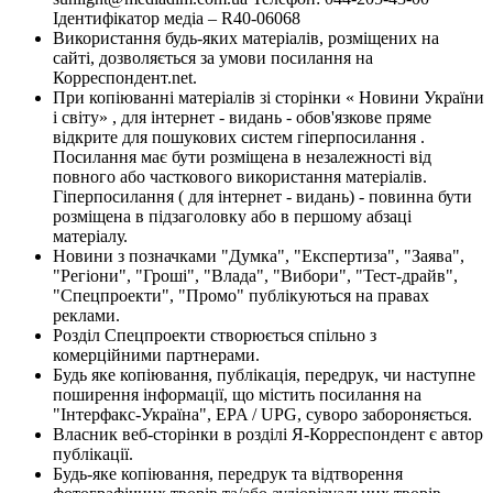
Ідентифікатор медіа – R40-06068
Використання будь-яких матеріалів, розміщених на
сайті, дозволяється за умови посилання на
Корреспондент.net.
При копіюванні матеріалів зі сторінки « Новини України
і світу» , для інтернет - видань - обов'язкове пряме
відкрите для пошукових систем гіперпосилання .
Посилання має бути розміщена в незалежності від
повного або часткового використання матеріалів.
Гіперпосилання ( для інтернет - видань) - повинна бути
розміщена в підзаголовку або в першому абзаці
матеріалу.
Новини з позначками "Думка", "Експертиза", "Заява",
"Регіони", "Гроші", "Влада", "Вибори", "Тест-драйв",
"Спецпроекти", "Промо" публікуються на правах
реклами.
Розділ Спецпроекти створюється спільно з
комерційними партнерами.
Будь яке копіювання, публікація, передрук, чи наступне
поширення інформації, що містить посилання на
"Інтерфакс-Україна", EPA / UPG, суворо забороняється.
Власник веб-сторінки в розділі Я-Корреспондент є автор
публікації.
Будь-яке копіювання, передрук та відтворення