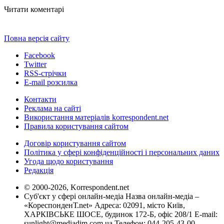
Читати коментарі
Повна версія сайту
Facebook
Twitter
RSS-стрічки
E-mail розсилка
Контакти
Реклама на сайті
Використання матеріалів korrespondent.net
Правила користування сайтом
Договір користування сайтом
Політика у сфері конфіденційності і персональних даних
Угода щодо користування
Редакція
© 2000-2026, Korrespondent.net
Суб'єкт у сфері онлайн-медіа Назва онлайн-медіа –
«КореспонденТ.net» Адреса: 02091, місто Київ,
ХАРКІВСЬКЕ ШОСЕ, будинок 172-Б, офіс 208/1 E-mail:
sunlight@mediadim.com.ua
Телефон: 044-205-43-00