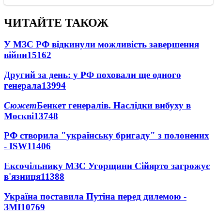
ЧИТАЙТЕ ТАКОЖ
У МЗС РФ відкинули можливість завершення
війни
15162
Другий за день: у РФ поховали ще одного
генерала
13994
Сюжет
Бенкет генералів. Наслідки вибуху в
Москві
13748
РФ створила "українську бригаду" з полонених
- ISW
11406
Ексочільнику МЗС Угорщини Сійярто загрожує
в'язниця
11388
Україна поставила Путіна перед дилемою -
ЗМІ
10769