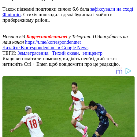
Також підземні поштовхи силою 6,6 бала
зафіксували на сході
Філіппін
. Стихія пошкодила деякі будинки і майно в
прибережному районі.
Новини від
Корреспондент.net
у Telegram. Підписуйтесь на
наш канал
https://t.me/korrespondentnet
Читайте Korrespondent.net в Google News
ТЕГИ:
Землетрясения
,
Тихий океан
,
эпицентр
Якщо ви помітили помилку, виділіть необхідний текст і
натисніть Ctrl + Enter, щоб повідомити про це редакцію.