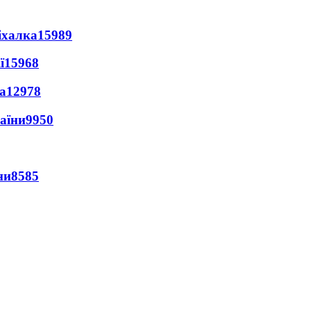
іхалка
15989
ї
15968
а
12978
раїни
9950
ни
8585