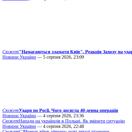
Сюжет
"Намагаються зламати Київ". Реакція Заходу на уда
Новини України
— 5 серпня 2026, 23:09
Сюжет
Удари по Росії. Чого досягла 40-денна операція
Новини України
— 4 серпня 2026, 23:36
Сюжет
Напади на українців в Польщі. Як змінити ситуацію
Новини України
— 4 серпня 2026, 22:48
Сюжет
СЗЧшник вбив дівчину: нові деталі різанини