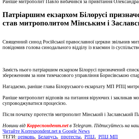
Раніше митрополит Павло вибачився за привітання Олександра
Патріаршим екзархом Білорусі призначе
став митрополитом Мінським і Заславсь
Священний синод Російської православної церкви звільнив митр
повідомив голова синодального відділу із взаємин із суспільс
Замість нього патріаршим екзархом Білорусі призначений єписк
збереженням за ним тимчасового управління Борисівською єпар
Нагадаємо, раніше глава Білоруського екзархату МП РПЦ мит
Раніше митрополит відповів на питання віруючих і закликав мо
супроводжуватися процесією.
Після початку протестів митрополит Мінський і Заславський Пав
Новини від
Корреспондент.net
в Telegram. Підписуйтесь на на
Читайте Korrespondent.net в Google News
ТЕГИ:
церковь
,
Беларусь
,
протесты
,
РПЦ
,
РПЦ МП