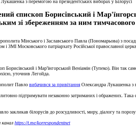
 Лукашенка з перемогою на президентських виборах у Білорусі
ний єпископ Борисівський і Мар'їнгорсь
ким зі збереженням за ним тимчасового
ополита Мінського і Заславського Павла (Пономарьова) з посади 
твом і ЗМІ Московського патріархату Російської православної це
оп Борисівський і Мар'їнгорський Веніамін (Тупеко). Він так с
хією, уточнив Легойда.
рополит Павло
вибачився за привітання
Олександра Лукашенка з п
литовно підтримувати незаконно затриманих і ображених. Така с
ло закликав білорусів до розсудливості, миру, діалогу та порозу
ш канал
https://t.me/korrespondentnet