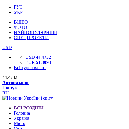
РУС
УКР
ВІДЕО
ФОТО
НАЙПОПУЛЯРНІШІ
СПЕЦПРОЕКТИ
USD
USD
44.4732
EUR
51.3093
Всі курси валют
44.4732
Авторизація
Пошук
RU
ВСІ РОЗДІЛИ
Головна
Україна
Місто
Світ