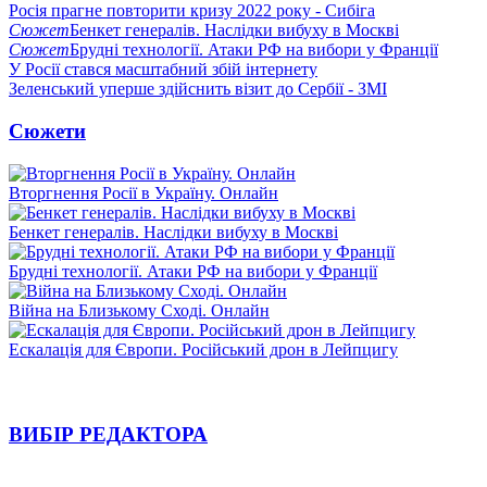
Росія прагне повторити кризу 2022 року - Сибіга
Сюжет
Бенкет генералів. Наслідки вибуху в Москві
Сюжет
Брудні технології. Атаки РФ на вибори у Франції
У Росії стався масштабний збій інтернету
Зеленський уперше здійснить візит до Сербії - ЗМІ
Сюжети
Вторгнення Росії в Україну. Онлайн
Бенкет генералів. Наслідки вибуху в Москві
Брудні технології. Атаки РФ на вибори у Франції
Війна на Близькому Сході. Онлайн
Ескалація для Європи. Російський дрон в Лейпцигу
ВИБІР РЕДАКТОРА