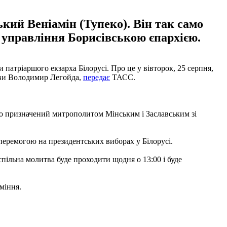
кий Веніамін (Тупеко). Він так само
 управління Борисівською єпархією.
патріаршого екзарха Білорусі. Про це у вівторок, 25 серпня,
ркви Володимир Легойда,
передає
ТАСС.
амо призначений митрополитом Мінським і Заславським зі
еремогою на президентських виборах у Білорусі.
пільна молитва буде проходити щодня о 13:00 і буде
міння.