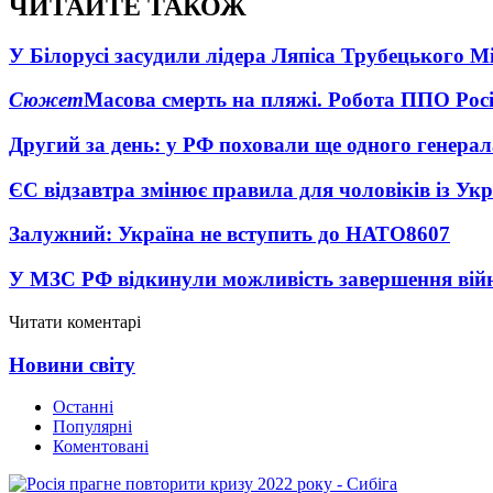
ЧИТАЙТЕ ТАКОЖ
У Білорусі засудили лідера Ляпіса Трубецького М
Сюжет
Масова смерть на пляжі. Робота ППО Росі
Другий за день: у РФ поховали ще одного генерал
ЄС відзавтра змінює правила для чоловіків із Ук
Залужний: Україна не вступить до НАТО
8607
У МЗС РФ відкинули можливість завершення вій
Читати коментарі
Новини світу
Останні
Популярні
Коментовані