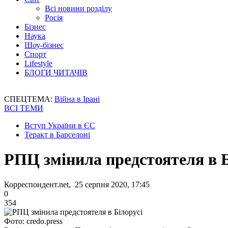
Всі новини розділу
Росія
Бізнес
Наука
Шоу-бізнес
Спорт
Lifestyle
БЛОГИ ЧИТАЧІВ
СПЕЦТЕМА:
Війна в Ірані
ВСІ ТЕМИ
Вступ України в ЄС
Теракт в Барселоні
РПЦ змінила предстоятеля в Б
Корреспондент.net, 25 серпня 2020, 17:45
0
354
Фото: credo.press