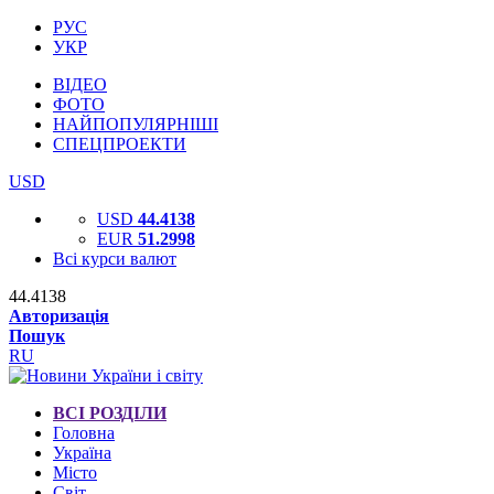
РУС
УКР
ВІДЕО
ФОТО
НАЙПОПУЛЯРНІШІ
СПЕЦПРОЕКТИ
USD
USD
44.4138
EUR
51.2998
Всі курси валют
44.4138
Авторизація
Пошук
RU
ВСІ РОЗДІЛИ
Головна
Україна
Місто
Світ