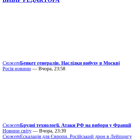
Сюжет
Бенкет генералів. Наслідки вибуху в Москві
Росія новини
— Вчора, 23:58
Сюжет
Брудні технології. Атаки РФ на вибори у Франції
Новини світу
— Вчора, 23:39
Сюжет
Ескалація для Європи. Російський дрон в Лейпцигу