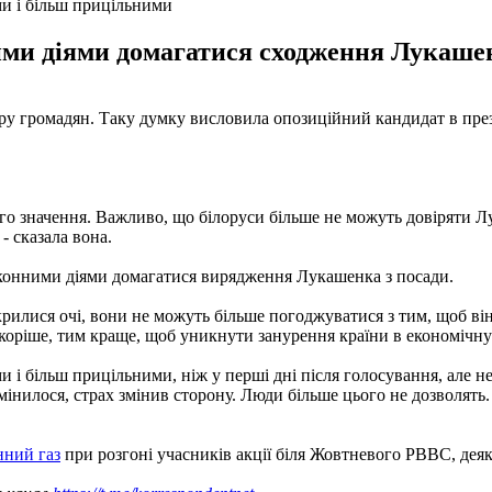
ми і більш прицільними
ми діями домагатися сходження Лукашен
у громадян. Таку думку висловила опозиційний кандидат в през
ого значення. Важливо, що білоруси більше не можуть довіряти Лу
- сказала вона.
аконними діями домагатися вирядження Лукашенка з посади.
дкрилися очі, вони не можуть більше погоджуватися з тим, щоб ві
скоріше, тим краще, щоб уникнути занурення країни в економічну і
 і більш прицільними, ніж у перші дні після голосування, але н
змінилося, страх змінив сторону. Люди більше цього не дозволять
нний газ
при розгоні учасників акції біля Жовтневого РВВС, деяк