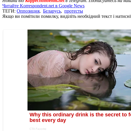
Новини від
Корреспондент.net
в Telegram. Підписуйтесь на на
Читайте Korrespondent.net в Google News
ТЕГИ:
Оппозиция
,
Беларусь
,
протесты
Якщо ви помітили помилку, виділіть необхідний текст і натисніт