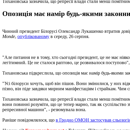
Тихановська зазначила, що репресії влади стали менш помітни
Опозиція має намір будь-якими законни
Чинний президент Білорусі Олександр Лукашенко втратив довір
Monde
,
опублікованому
в середу, 26 серпня.
"Але питання не в тому, хто сьогодні президент, це не має ніяк
легітимний. Це не сталося раптово, це розвивалося поступово", 
Тихановська підкреслила, що опозиція має намір будь-якими з
"Усі білоруси хочуть, щоб він пішов. Вони змінилися, у них ві
пізно, він піде завдяки мирним маніфестаціям і страйкам. Чим 
Тихановська зазначила, що репресії влади стали менш помітними
вони повинні розуміти, що це тепер марно, так як суспільство 
репресивної машини", - резюмувала вона.
Раніше повідомлялося, що
в Гродно ОМОН застосував сльозогі