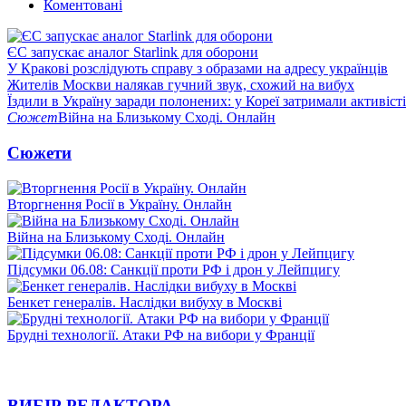
Коментовані
ЄС запускає аналог Starlink для оборони
У Кракові розслідують справу з образами на адресу українців
Жителів Москви налякав гучний звук, схожий на вибух
Їздили в Україну заради полонених: у Кореї затримали активіст
Сюжет
Війна на Близькому Сході. Онлайн
Сюжети
Вторгнення Росії в Україну. Онлайн
Війна на Близькому Сході. Онлайн
Підсумки 06.08: Санкції проти РФ і дрон у Лейпцигу
Бенкет генералів. Наслідки вибуху в Москві
Брудні технології. Атаки РФ на вибори у Франції
ВИБІР РЕДАКТОРА