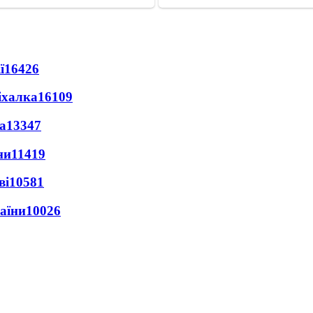
ї
16426
іхалка
16109
а
13347
ни
11419
ві
10581
раїни
10026