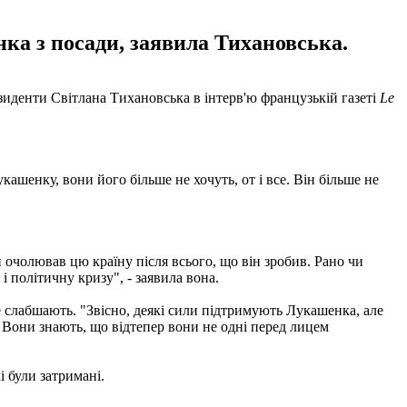
ка з посади, заявила Тихановська.
иденти Світлана Тихановська в інтерв'ю французькій газеті
Le
кашенку, вони його більше не хочуть, от і все. Він більше не
н очолював цю країну після всього, що він зробив. Рано чи
 політичну кризу", - заявила вона.
е слабшають. "Звісно, деякі сили підтримують Лукашенка, але
. Вони знають, що відтепер вони не одні перед лицем
і були затримані.