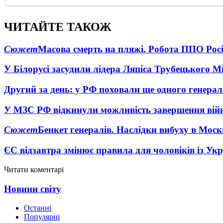
ЧИТАЙТЕ ТАКОЖ
Сюжет
Масова смерть на пляжі. Робота ППО Росі
У Білорусі засудили лідера Ляпіса Трубецького М
Другий за день: у РФ поховали ще одного генерал
У МЗС РФ відкинули можливість завершення вій
Сюжет
Бенкет генералів. Наслідки вибуху в Моск
ЄС відзавтра змінює правила для чоловіків із Ук
Читати коментарі
Новини світу
Останні
Популярні