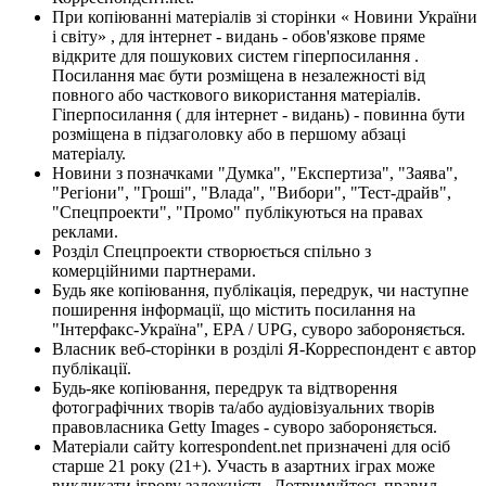
При копіюванні матеріалів зі сторінки « Новини України
і світу» , для інтернет - видань - обов'язкове пряме
відкрите для пошукових систем гіперпосилання .
Посилання має бути розміщена в незалежності від
повного або часткового використання матеріалів.
Гіперпосилання ( для інтернет - видань) - повинна бути
розміщена в підзаголовку або в першому абзаці
матеріалу.
Новини з позначками "Думка", "Експертиза", "Заява",
"Регіони", "Гроші", "Влада", "Вибори", "Тест-драйв",
"Спецпроекти", "Промо" публікуються на правах
реклами.
Розділ Спецпроекти створюється спільно з
комерційними партнерами.
Будь яке копіювання, публікація, передрук, чи наступне
поширення інформації, що містить посилання на
"Інтерфакс-Україна", EPA / UPG, суворо забороняється.
Власник веб-сторінки в розділі Я-Корреспондент є автор
публікації.
Будь-яке копіювання, передрук та відтворення
фотографічних творів та/або аудіовізуальних творів
правовласника Getty Images - суворо забороняється.
Матеріали сайту korrespondent.net призначені для осіб
старше 21 року (21+). Участь в азартних іграх може
викликати ігрову залежність. Дотримуйтесь правил