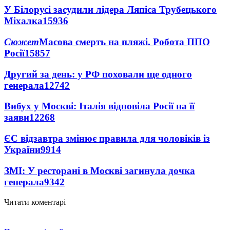
У Білорусі засудили лідера Ляпіса Трубецького
Міхалка
15936
Сюжет
Масова смерть на пляжі. Робота ППО
Росії
15857
Другий за день: у РФ поховали ще одного
генерала
12742
Вибух у Москві: Італія відповіла Росії на її
заяви
12268
ЄС відзавтра змінює правила для чоловіків із
України
9914
ЗМІ: У ресторані в Москві загинула дочка
генерала
9342
Читати коментарі