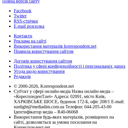
Повна версія сайту
Facebook
Twitter
RSS-стрічки
E-mail розсилка
Контакти
Реклама на сайті
Використання матеріалів korrespondent.net
Правила користування сайтом
Договір користування сайтом
Політика у сфері конфіденційності і персональних даних
Угода щодо користування
Редакція
© 2000-2026, Korrespondent.net
Суб'єкт у сфері онлайн-медіа Назва онлайн-медіа –
«КореспонденТ.net» Адреса: 02091, місто Київ,
ХАРКІВСЬКЕ ШОСЕ, будинок 172-Б, офіс 208/1 E-mail:
sunlight@mediadim.com.ua
Телефон: 044-205-43-00
Ідентифікатор медіа – R40-06068
Використання будь-яких матеріалів, розміщених на
сайті, дозволяється за умови посилання на
Корреспондент.net.