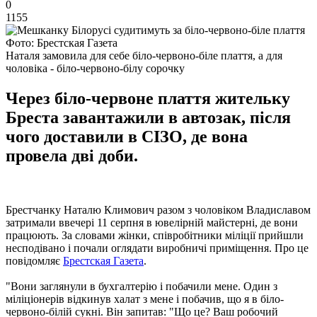
0
1155
Фото: Брестская Газета
Наталя замовила для себе біло-червоно-біле плаття, а для
чоловіка - біло-червоно-білу сорочку
Через біло-червоне плаття жительку
Бреста завантажили в автозак, після
чого доставили в СІЗО, де вона
провела дві доби.
Брестчанку Наталю Климович разом з чоловіком Владиславом
затримали ввечері 11 серпня в ювелірній майстерні, де вони
працюють. За словами жінки, співробітники міліції прийшли
несподівано і почали оглядати виробничі приміщення. Про це
повідомляє
Брестская Газета
.
"Вони заглянули в бухгалтерію і побачили мене. Один з
міліціонерів відкинув халат з мене і побачив, що я в біло-
червоно-білій сукні. Він запитав: "Що це? Ваш робочий