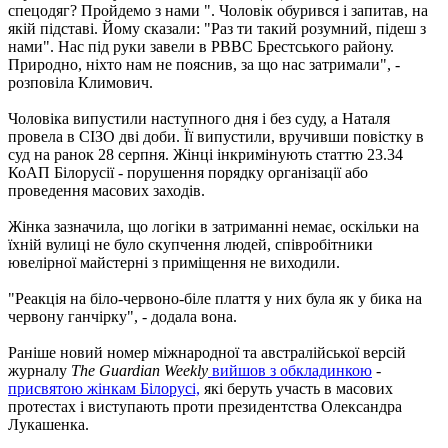
спецодяг? Пройдемо з нами ". Чоловік обурився і запитав, на
якій підставі. Йому сказали: "Раз ти такий розумний, підеш з
нами". Нас під руки завели в РВВС Брестського району.
Природно, ніхто нам не пояснив, за що нас затримали", -
розповіла Климович.
Чоловіка випустили наступного дня і без суду, а Наталя
провела в СІЗО дві доби. Її випустили, вручивши повістку в
суд на ранок 28 серпня. Жінці інкримінують статтю 23.34
КоАП Білорусії - порушення порядку організації або
проведення масових заходів.
Жінка зазначила, що логіки в затриманні немає, оскільки на
їхній вулиці не було скупчення людей, співробітники
ювелірної майстерні з приміщення не виходили.
"Реакція на біло-червоно-біле плаття у них була як у бика на
червону ганчірку", - додала вона.
Раніше новий номер міжнародної та австралійської версій
журналу
The Guardian Weekly
вийшов з обкладинкою
-
присвятою жінкам Білорусі,
які беруть участь в масових
протестах і виступають проти президентства Олександра
Лукашенка.