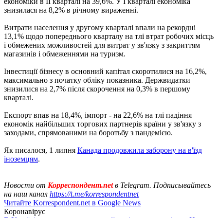
економіки в II кварталі на 39,6%. У I кварталі економіка
знизилася на 8,2% в річному вираженні.
Витрати населення у другому кварталі впали на рекордні
13,1% щодо попереднього кварталу на тлі втрат робочих місць
і обмежених можливостей для витрат у зв'язку з закриттям
магазинів і обмеженнями на туризм.
Інвестиції бізнесу в основний капітал скоротилися на 16,2%,
максимально з початку обліку показника. Держвидатки
знизилися на 2,7% після скорочення на 0,3% в першому
кварталі.
Експорт впав на 18,4%, імпорт - на 22,6% на тлі падіння
економік найбільших торгових партнерів країни у зв'язку з
заходами, спрямованими на боротьбу з пандемією.
Як писалося, 1 липня
Канада продовжила заборону на в'їзд
іноземцям
.
Новости от
Корреспондент.net
в Telegram. Подписывайтесь
на наш канал
https://t.me/korrespondentnet
Читайте Korrespondent.net в Google News
Коронавірус