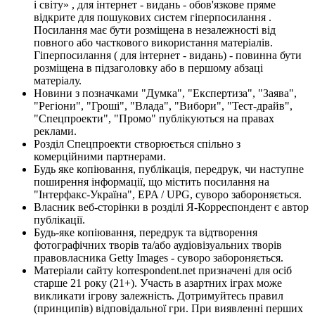
і світу» , для інтернет - видань - обов'язкове пряме
відкрите для пошукових систем гіперпосилання .
Посилання має бути розміщена в незалежності від
повного або часткового використання матеріалів.
Гіперпосилання ( для інтернет - видань) - повинна бути
розміщена в підзаголовку або в першому абзаці
матеріалу.
Новини з позначками "Думка", "Експертиза", "Заява",
"Регіони", "Гроші", "Влада", "Вибори", "Тест-драйв",
"Спецпроекти", "Промо" публікуються на правах
реклами.
Розділ Спецпроекти створюється спільно з
комерційними партнерами.
Будь яке копіювання, публікація, передрук, чи наступне
поширення інформації, що містить посилання на
"Інтерфакс-Україна", EPA / UPG, суворо забороняється.
Власник веб-сторінки в розділі Я-Корреспондент є автор
публікації.
Будь-яке копіювання, передрук та відтворення
фотографічних творів та/або аудіовізуальних творів
правовласника Getty Images - суворо забороняється.
Матеріали сайту korrespondent.net призначені для осіб
старше 21 року (21+). Участь в азартних іграх може
викликати ігрову залежність. Дотримуйтесь правил
(принципів) відповідальної гри. При виявленні перших