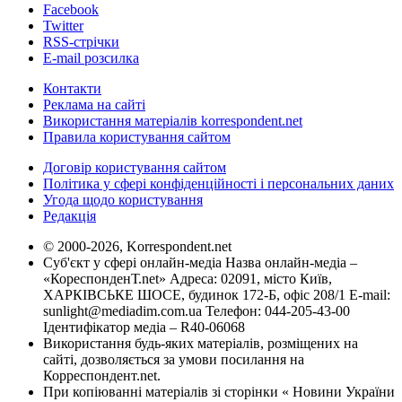
Facebook
Twitter
RSS-стрічки
E-mail розсилка
Контакти
Реклама на сайті
Використання матеріалів korrespondent.net
Правила користування сайтом
Договір користування сайтом
Політика у сфері конфіденційності і персональних даних
Угода щодо користування
Редакція
© 2000-2026, Korrespondent.net
Суб'єкт у сфері онлайн-медіа Назва онлайн-медіа –
«КореспонденТ.net» Адреса: 02091, місто Київ,
ХАРКІВСЬКЕ ШОСЕ, будинок 172-Б, офіс 208/1 E-mail:
sunlight@mediadim.com.ua
Телефон: 044-205-43-00
Ідентифікатор медіа – R40-06068
Використання будь-яких матеріалів, розміщених на
сайті, дозволяється за умови посилання на
Корреспондент.net.
При копіюванні матеріалів зі сторінки « Новини України