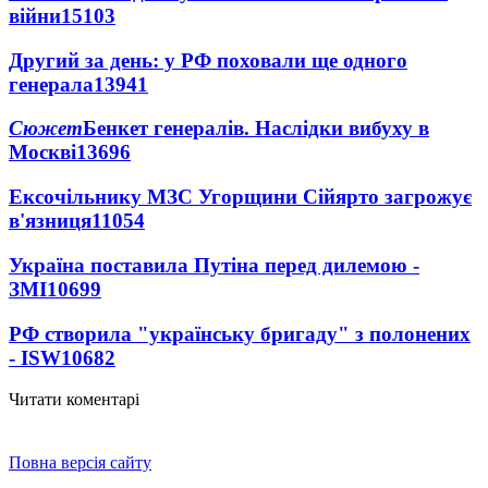
війни
15103
Другий за день: у РФ поховали ще одного
генерала
13941
Сюжет
Бенкет генералів. Наслідки вибуху в
Москві
13696
Ексочільнику МЗС Угорщини Сійярто загрожує
в'язниця
11054
Україна поставила Путіна перед дилемою -
ЗМІ
10699
РФ створила "українську бригаду" з полонених
- ISW
10682
Читати коментарі
Повна версія сайту