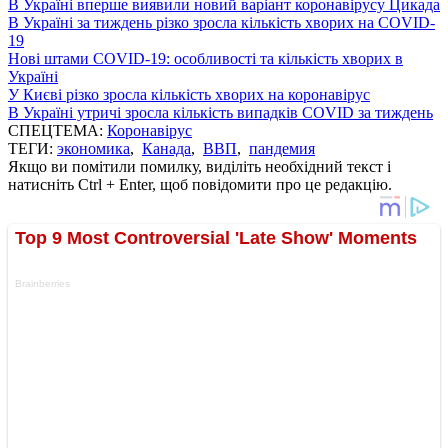
В Україні вперше виявили новий варіант коронавірусу Цикада
В Україні за тиждень різко зросла кількість хворих на COVID-
19
Нові штами COVID-19: особливості та кількість хворих в
Україні
У Києві різко зросла кількість хворих на коронавірус
В Україні утричі зросла кількість випадків COVID за тиждень
СПЕЦТЕМА:
Коронавірус
ТЕГИ:
экономика
,
Канада
,
ВВП
,
пандемия
Якщо ви помітили помилку, виділіть необхідний текст і
натисніть Ctrl + Enter, щоб повідомити про це редакцію.