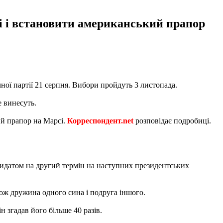
ні і встановити американський прапор
ї партії 21 серпня. Вибори пройдуть 3 листопада.
 винесуть.
й прапор на Марсі.
Корреспондент.net
розповідає подробиці.
дидатом на другий термін на наступних президентських
акож дружина одного сина і подруга іншого.
 згадав його більше 40 разів.