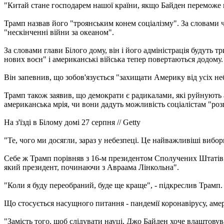
"Китай стане господарем нашої країни, якщо Байден переможе н
Трамп назвав його "троянським конем соціалізму". За словами 
"нескінченні війни за океаном".
За словами глави Білого дому, він і його адміністрація будуть 
нових воєн" і американські війська тепер повертаються додому.
Він запевнив, що зобов'язується "захищати Америку від усіх не
Трамп також заявив, що демократи є радикалами, які руйнують а
американська мрія, чи вони дадуть можливість соціалістам "р
На з'їзді в Білому домі 27 серпня // Getty
"Те, чого ми досягли, зараз у небезпеці. Це найважливіші вибори 
Себе ж Трамп порівняв з 16-м президентом Сполучених Штатів і
який президент, починаючи з Авраама Лінкольна".
"Коли я буду переобраний, буде ще краще", - підкреслив Трамп.
Що стосується насущного питання - пандемії коронавірусу, ам
"Замість того, щоб слідувати науці, Джо Байден хоче влаштовува