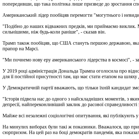
попередивши, що така політика лише призведе до зростання сп
Американський лідер пообіцяв перемогти "могутнього і невиди
"Подібно до наших відважних предків, ми приймаємо виклик. Ми
сильнішими, ніж будь-коли раніше", - сказав він.
Трамп також пообіцяв, що США стануть першою державою, яка ві
прапор на Марсі.
"Ми почнемо нову еру американського лідерства в космосі", - з
У 2019 році адміністрація Дональда Трампа оголосила про відно
для її постійної присутності там, що має стати етапом на шляху
У Демократичній партії вважають, що тільки їхній кандидат змож
"Історія підвела нас до одного з найскладніших моментів, з як
депресії, найпереконливіший заклик до расової справедливості з 
Майже всі незалежні соціологічні опитування, які публікують 
На минулих виборах були такі ж показники. Вважалося, що прих
сюрпризом. На цей раз на боці демократів пандемія, яка показа