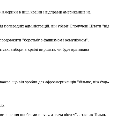
 Америки в інші країни і відправці американців на
від попередніх адміністрацій, він уберіг Сполучені Штати "від
, продовжити "боротьбу з фашизмом і комунізмом".
ські вибори в країні вирішать, чи буде врятована
ажає, що він зробив для афроамериканців "більше, ніж будь-
ях.
ирішення проблеми вірусу, а здача вірусу", - заявив Трамп,