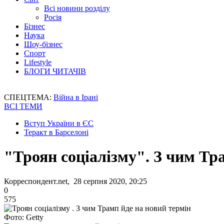
Всі новини розділу
Росія
Бізнес
Наука
Шоу-бізнес
Спорт
Lifestyle
БЛОГИ ЧИТАЧІВ
СПЕЦТЕМА:
Війна в Ірані
ВСІ ТЕМИ
Вступ України в ЄС
Теракт в Барселоні
"Троян соціалізму". З чим Тр
Корреспондент.net, 28 серпня 2020, 20:25
0
575
Фото: Getty