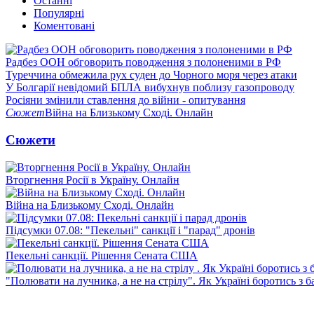
Останні
Популярні
Коментовані
Радбез ООН обговорить поводження з полоненими в РФ
Туреччина обмежила рух суден до Чорного моря через атаки
У Болгарії невідомий БПЛА вибухнув поблизу газопроводу
Росіяни змінили ставлення до війни - опитування
Сюжет
Війна на Близькому Сході. Онлайн
Сюжети
Вторгнення Росії в Україну. Онлайн
Війна на Близькому Сході. Онлайн
Підсумки 07.08: "Пекельні" санкції і "парад" дронів
Пекельні санкції. Рішення Сената США
"Полювати на лучника, а не на стрілу". Як Україні боротись з 