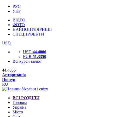
РУС
УКР
ВІДЕО
ФОТО
НАЙПОПУЛЯРНІШІ
СПЕЦПРОЕКТИ
USD
USD
44.4886
EUR
51.3350
Всі курси валют
44.4886
Авторизація
Пошук
RU
ВСІ РОЗДІЛИ
Головна
Україна
Місто
Світ