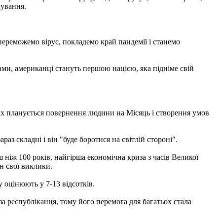
нування.
переможемо вірус, покладемо край пандемії і станемо
ми, американці стануть першою нацією, яка підніме свій
ках планується повернення людини на Місяць і створення умов
аз складні і він "буде боротися на світлій стороні".
 ніж 100 років, найгірша економічна криза з часів Великої
ін свої виклики.
 оцінюють у 7-13 відсотків.
 республіканця, тому його перемога для багатьох стала