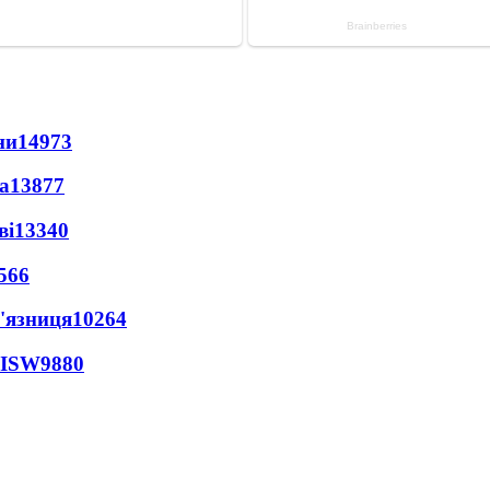
ни
14973
а
13877
ві
13340
566
'язниця
10264
 ISW
9880