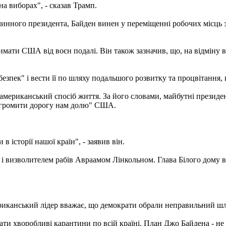
а виборах", - сказав Трамп.
чинного президента, Байден винен у переміщенні робочих місць з
тримати США від воєн подалі. Він також зазначив, що, на відміну 
безпек" і вести її по шляху подальшого розвитку та процвітання
мериканський спосіб життя. За його словами, майбутні президент
озгромити дорогу нам долю" США.
в історії нашої країн", - заявив він.
 визволителем рабів Авраамом Лінкольном. Глава Білого дому вв
ериканський лідер вважає, що демократи обрали неправильний шл
ти хворобливі карантини по всій країні. План Джо Байдена - не в