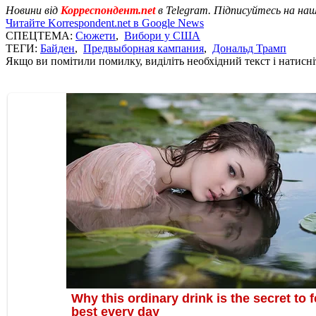
Новини від
Корреспондент.net
в Telegram. Підписуйтесь на на
Читайте Korrespondent.net в Google News
СПЕЦТЕМА:
Сюжети
,
Вибори у США
ТЕГИ:
Байден
,
Предвыборная кампания
,
Дональд Трамп
Якщо ви помітили помилку, виділіть необхідний текст і натисніт