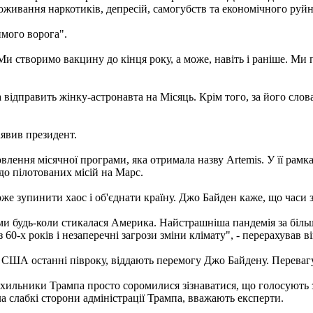
оживання наркотиків, депресій, самогубств та економічного руй
мого ворога".
 створимо вакцину до кінця року, а може, навіть і раніше. Ми 
дправить жінку-астронавта на Місяць. Крім того, за його слова
аявив президент.
влення місячної програми, яка отримала назву Artemis. У її рам
 до пілотованих місій на Марс.
е зупинити хаос і об'єднати країну. Джо Байден каже, що часи зар
ими будь-коли стикалася Америка. Найстрашніша пандемія за більш
60-х років і незаперечні загрози зміни клімату", - перерахував в
у США останні півроку, віддають перемогу Джо Байдену. Перевагу
ильники Трампа просто соромилися зізнаватися, що голосують за
ла слабкі сторони адміністрації Трампа, вважають експерти.