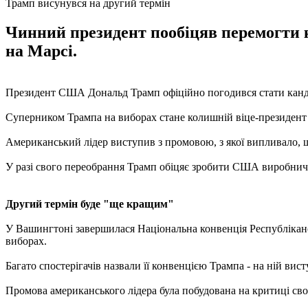
Трамп висунувся на другий термін
Чинний президент пообіцяв перемогти к
на Марсі.
Президент США Дональд Трамп офіційно погодився стати кандид
Суперником Трампа на виборах стане колишній віце-президент 
Американський лідер виступив з промовою, з якої випливало, 
У разі свого переобрання Трамп обіцяє зробити США виробнич
Другий термін буде "ще кращим"
У Вашингтоні завершилася Національна конвенція Республіканс
виборах.
Багато спостерігачів назвали її конвенцією Трампа - на ній ви
Промова американського лідера була побудована на критиці сво