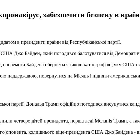
оронавірус, забезпечити безпеку в краї
атом в президенти країни від Республіканської партії.
США Джо Байден, який погодився балотуватися від Демократично
що перемога Байдена обернеться такою катастрофою, яку США не
ою наддержавою, повернутися на Місяць і підняти американськи
ької партії. Дональд Трамп офіційно погодився висунутися кан
ступили четверо дітей президента, перша леді Меланія Трамп, а т
го опонента, колишнього віце-президента США Джо Байдена - він