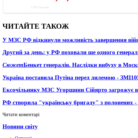
ЧИТАЙТЕ ТАКОЖ
У МЗС РФ відкинули можливість завершення вій
Другий за день: у РФ поховали ще одного генерал
Сюжет
Бенкет генералів. Наслідки вибуху в Моск
Україна поставила Путіна перед дилемою - ЗМІ
10
Ексочільнику МЗС Угорщини Сійярто загрожує в
РФ створила "українську бригаду" з полонених -
Читати коментарі
Новини світу