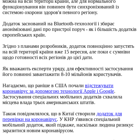
можна на всій території країни, але для нормального
функціонування він повинен бути синхронізований із
системою охорони здоров'я певного регіону.
Додаток заснований на Bluetooth-технології і збирає
анонімізовані дані про пристрої поруч - як і більшість додатків
європейських країн.
Згідно з планами розробників, додаток повноцінно запустять
на всій території країни вже 15 вересня, але поки є сумніви
щодо готовності всіх регіонів до цієї дати.
Як вважають експерти уряду, для ефективності застосування
його повинні завантажити 8-10 мільйонів користувачів.
Нагадаємо, що раніше в США почали
відстежувати
коронавірус за допомогою технології Apple і Google
.
Застосування спеціальних мобільних додатків схвалила
місцева влада трьох американських штатів.
Також повідомлялося, що в Китаї створили
додаток для
перевірки на коронавірус
. У КНР з'явився спеціальний
мобільний додаток, який підкаже, наскільки людина ризикує
заразитися новим коронавірусом.