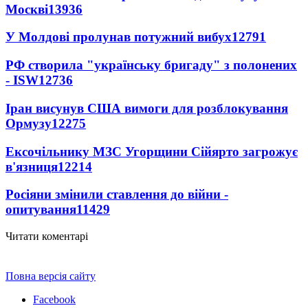
Москві
13936
У Молдові пролунав потужний вибух
12791
РФ створила "українську бригаду" з полонених
- ISW
12736
Іран висунув США вимоги для розблокування
Ормузу
12275
Ексочільнику МЗС Угорщини Сійярто загрожує
в'язниця
12214
Росіяни змінили ставлення до війни -
опитування
11429
Читати коментарі
Повна версія сайту
Facebook