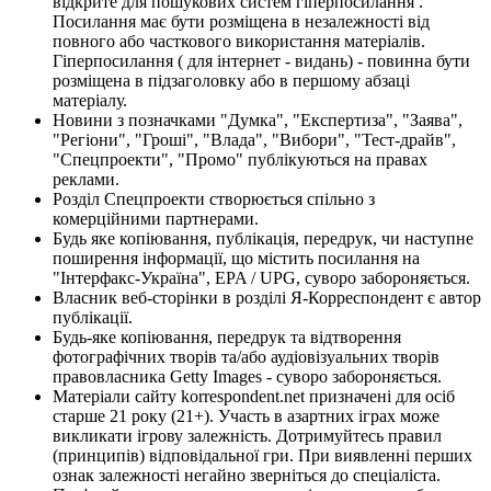
відкрите для пошукових систем гіперпосилання .
Посилання має бути розміщена в незалежності від
повного або часткового використання матеріалів.
Гіперпосилання ( для інтернет - видань) - повинна бути
розміщена в підзаголовку або в першому абзаці
матеріалу.
Новини з позначками "Думка", "Експертиза", "Заява",
"Регіони", "Гроші", "Влада", "Вибори", "Тест-драйв",
"Спецпроекти", "Промо" публікуються на правах
реклами.
Розділ Спецпроекти створюється спільно з
комерційними партнерами.
Будь яке копіювання, публікація, передрук, чи наступне
поширення інформації, що містить посилання на
"Інтерфакс-Україна", EPA / UPG, суворо забороняється.
Власник веб-сторінки в розділі Я-Корреспондент є автор
публікації.
Будь-яке копіювання, передрук та відтворення
фотографічних творів та/або аудіовізуальних творів
правовласника Getty Images - суворо забороняється.
Матеріали сайту korrespondent.net призначені для осіб
старше 21 року (21+). Участь в азартних іграх може
викликати ігрову залежність. Дотримуйтесь правил
(принципів) відповідальної гри. При виявленні перших
ознак залежності негайно зверніться до спеціаліста.