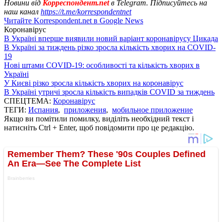
Новини від
Корреспондент.net
в Telegram. Підписуйтесь на
наш канал
https://t.me/korrespondentnet
Читайте Korrespondent.net в Google News
Коронавірус
В Україні вперше виявили новий варіант коронавірусу Цикада
В Україні за тиждень різко зросла кількість хворих на COVID-
19
Нові штами COVID-19: особливості та кількість хворих в
Україні
У Києві різко зросла кількість хворих на коронавірус
В Україні утричі зросла кількість випадків COVID за тиждень
СПЕЦТЕМА:
Коронавірус
ТЕГИ:
Испания
,
приложения
,
мобильное приложение
Якщо ви помітили помилку, виділіть необхідний текст і
натисніть Ctrl + Enter, щоб повідомити про це редакцію.