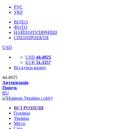
РУС
УКР
ВІДЕО
ФОТО
НАЙПОПУЛЯРНІШІ
СПЕЦПРОЕКТИ
USD
USD
44.4925
EUR
51.3357
Всі курси валют
44.4925
Авторизація
Пошук
RU
ВСІ РОЗДІЛИ
Головна
Україна
Місто
Світ