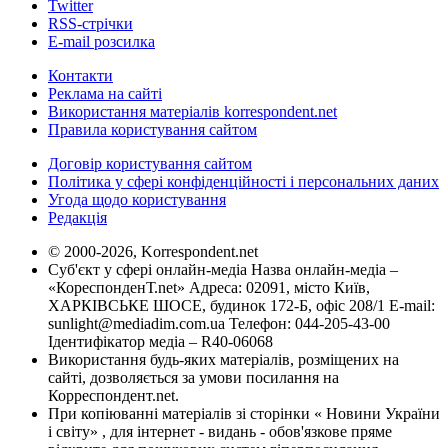
Twitter
RSS-стрічки
E-mail розсилка
Контакти
Реклама на сайті
Використання матеріалів korrespondent.net
Правила користування сайтом
Договір користування сайтом
Політика у сфері конфіденційності і персональних даних
Угода щодо користування
Редакція
© 2000-2026, Korrespondent.net
Суб'єкт у сфері онлайн-медіа Назва онлайн-медіа –
«КореспонденТ.net» Адреса: 02091, місто Київ,
ХАРКІВСЬКЕ ШОСЕ, будинок 172-Б, офіс 208/1 E-mail:
sunlight@mediadim.com.ua
Телефон: 044-205-43-00
Ідентифікатор медіа – R40-06068
Використання будь-яких матеріалів, розміщених на
сайті, дозволяється за умови посилання на
Корреспондент.net.
При копіюванні матеріалів зі сторінки « Новини України
і світу» , для інтернет - видань - обов'язкове пряме