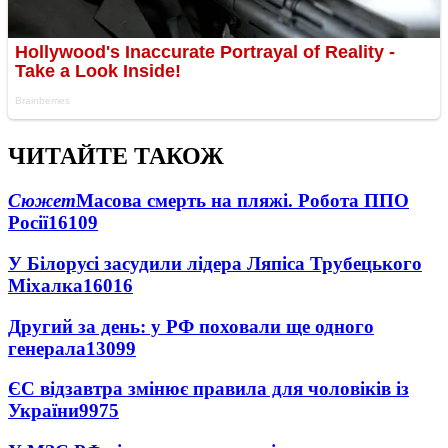
ЧИТАЙТЕ ТАКОЖ
Сюжет
Масова смерть на пляжі. Робота ППО
Росії
16109
У Білорусі засудили лідера Ляпіса Трубецького
Міхалка
16016
Другий за день: у РФ поховали ще одного
генерала
13099
ЄС відзавтра змінює правила для чоловіків із
України
9975