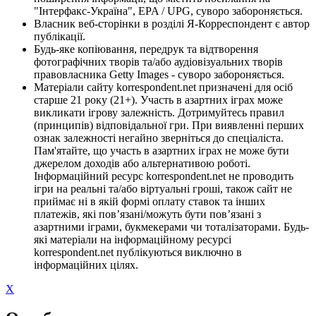
"Інтерфакс-Україна", EPA / UPG, суворо забороняється.
Власник веб-сторінки в розділі Я-Корреспондент є автор
публікації.
Будь-яке копіювання, передрук та відтворення
фотографічних творів та/або аудіовізуальних творів
правовласника Getty Images - суворо забороняється.
Матеріали сайту korrespondent.net призначені для осіб
старше 21 року (21+). Участь в азартних іграх може
викликати ігрову залежність. Дотримуйтесь правил
(принципів) відповідальної гри. При виявленні перших
ознак залежності негайно зверніться до спеціаліста.
Пам'ятайте, що участь в азартних іграх не може бути
джерелом доходів або альтернативою роботі.
Інформаційний ресурс korrespondent.net не проводить
ігри на реальні та/або віртуальні гроші, також сайт не
приймає ні в якій формі оплату ставок та інших
платежів, які пов’язані/можуть бути пов’язані з
азартними іграми, букмекерами чи тоталізаторами. Будь-
які матеріали на інформаційному ресурсі
korrespondent.net публікуються виключно в
інформаційних цілях.
X