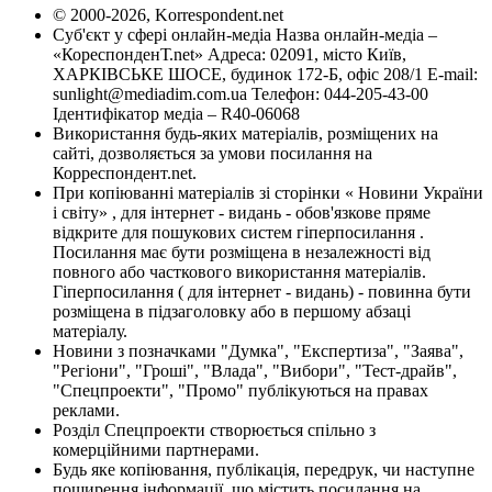
© 2000-2026, Korrespondent.net
Суб'єкт у сфері онлайн-медіа Назва онлайн-медіа –
«КореспонденТ.net» Адреса: 02091, місто Київ,
ХАРКІВСЬКЕ ШОСЕ, будинок 172-Б, офіс 208/1 E-mail:
sunlight@mediadim.com.ua
Телефон: 044-205-43-00
Ідентифікатор медіа – R40-06068
Використання будь-яких матеріалів, розміщених на
сайті, дозволяється за умови посилання на
Корреспондент.net.
При копіюванні матеріалів зі сторінки « Новини України
і світу» , для інтернет - видань - обов'язкове пряме
відкрите для пошукових систем гіперпосилання .
Посилання має бути розміщена в незалежності від
повного або часткового використання матеріалів.
Гіперпосилання ( для інтернет - видань) - повинна бути
розміщена в підзаголовку або в першому абзаці
матеріалу.
Новини з позначками "Думка", "Експертиза", "Заява",
"Регіони", "Гроші", "Влада", "Вибори", "Тест-драйв",
"Спецпроекти", "Промо" публікуються на правах
реклами.
Розділ Спецпроекти створюється спільно з
комерційними партнерами.
Будь яке копіювання, публікація, передрук, чи наступне
поширення інформації, що містить посилання на