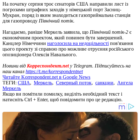
На початку серпня троє сенаторів США направили лист із
погрозами штрафних заходів у німецький порт Засниц-
Мукран, поряд із яким знаходиться газоприймальна станція
для газопроводу
Північний потік
.
Нагадаємо, раніше Меркель заявила, що
Північний потік-2
є
економічним проектом, який повинен бути завершений.
Канцлер Німеччини
наголосила на недоцільності
пов'язання
цього проекту зі справою про можливе отруєння російського
опозиціонера Олексія Навального.
Новини від
Корреспондент.net
у Telegram. Підписуйтесь на
наш канал
https://t.me/korrespondentnet
Читайте Korrespondent.net в Google News
ТЕГИ:
США
,
Меркель
,
Северный поток
,
санкции
,
Ангела
Меркель
Якщо ви помітили помилку, виділіть необхідний текст і
натисніть Ctrl + Enter, щоб повідомити про це редакцію.