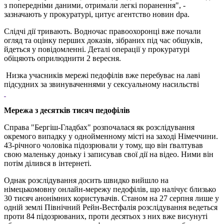
з попередніми даними, отримали легкі поранення", -
зазначають у прокуратурі, цитує агентство новин dpa.
Слідчі дії тривають. Водночас правоохоронці вже почали
огляд та оцінку перших доказів, зібраних під час обшуків,
йдеться у повідомленні. Деталі операції у прокуратурі
обіцяють оприлюднити 2 вересня.
Низка учасників мережі педофілів вже перебуває на лаві
підсудних за звинуваченнями у сексуальному насильстві
Мережа з десятків тисяч педофілів
Справа "Бергіш-Гладбах" розпочалася як розслідування
окремого випадку у однойменному місті на заході Німеччини.
43-річного чоловіка підозрювали у тому, що він ґвалтував
свою маленьку доньку і записував свої дії на відео. Ними він
потім ділився в інтернеті.
Однак розслідування досить швидко вийшло на
німецькомовну онлайн-мережу педофілів, що налічує близько
30 тисяч анонімних користувачів. Станом на 27 серпня лише у
одній землі Північний Рейн-Вестфалія розслідування ведеться
проти 84 підозрюваних, проти десятьох з них вже висунуті