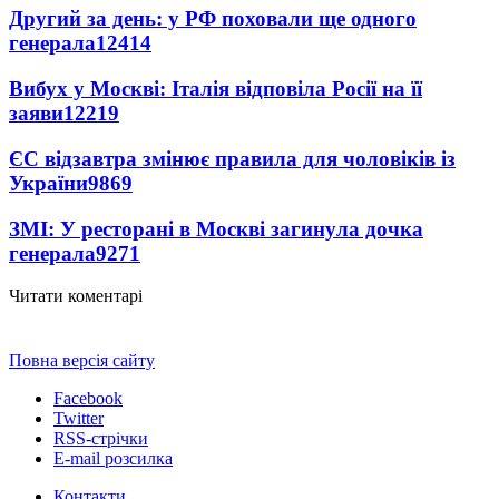
Другий за день: у РФ поховали ще одного
генерала
12414
Вибух у Москві: Італія відповіла Росії на її
заяви
12219
ЄС відзавтра змінює правила для чоловіків із
України
9869
ЗМІ: У ресторані в Москві загинула дочка
генерала
9271
Читати коментарі
Повна версія сайту
Facebook
Twitter
RSS-стрічки
E-mail розсилка
Контакти