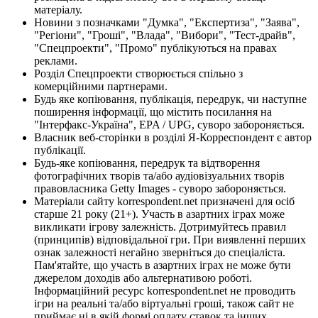
матеріалу.
Новини з позначками "Думка", "Експертиза", "Заява",
"Регіони", "Гроші", "Влада", "Вибори", "Тест-драйв",
"Спецпроекти", "Промо" публікуються на правах
реклами.
Розділ Спецпроекти створюється спільно з
комерційними партнерами.
Будь яке копіювання, публікація, передрук, чи наступне
поширення інформації, що містить посилання на
"Інтерфакс-Україна", EPA / UPG, суворо забороняється.
Власник веб-сторінки в розділі Я-Корреспондент є автор
публікації.
Будь-яке копіювання, передрук та відтворення
фотографічних творів та/або аудіовізуальних творів
правовласника Getty Images - суворо забороняється.
Матеріали сайту korrespondent.net призначені для осіб
старше 21 року (21+). Участь в азартних іграх може
викликати ігрову залежність. Дотримуйтесь правил
(принципів) відповідальної гри. При виявленні перших
ознак залежності негайно зверніться до спеціаліста.
Пам'ятайте, що участь в азартних іграх не може бути
джерелом доходів або альтернативою роботі.
Інформаційний ресурс korrespondent.net не проводить
ігри на реальні та/або віртуальні гроші, також сайт не
приймає ні в якій формі оплату ставок та інших