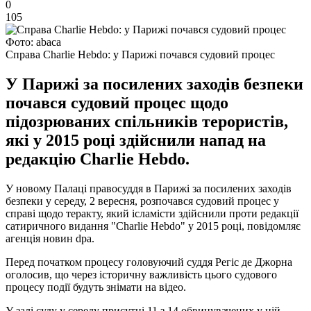
0
105
Фото: abaca
Справа Charlie Hebdo: у Парижі почався судовий процес
У Парижі за посилених заходів безпеки
почався судовий процес щодо
підозрюваних спільників терористів,
які у 2015 році здійснили напад на
редакцію Charlie Hebdo.
У новому Палаці правосуддя в Парижі за посилених заходів
безпеки у середу, 2 вересня, розпочався судовий процес у
справі щодо теракту, який ісламісти здійснили проти редакції
сатиричного видання "Charlie Hebdo" у 2015 році, повідомляє
агенція новин dpa.
Перед початком процесу головуючий суддя Регіс де Джорна
оголосив, що через історичну важливість цього судового
процесу події будуть знімати на відео.
У залі суду у середу присутні 11 з 14 обвинувачених у цій