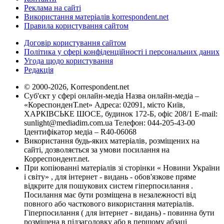
Реклама на сайті
Використання матеріалів korrespondent.net
Правила користування сайтом
Договір користування сайтом
Політика у сфері конфіденційності і персональних даних
Угода щодо користування
Редакція
© 2000-2026, Korrespondent.net
Суб'єкт у сфері онлайн-медіа Назва онлайн-медіа –
«КореспонденТ.net» Адреса: 02091, місто Київ,
ХАРКІВСЬКЕ ШОСЕ, будинок 172-Б, офіс 208/1 E-mail:
sunlight@mediadim.com.ua
Телефон: 044-205-43-00
Ідентифікатор медіа – R40-06068
Використання будь-яких матеріалів, розміщених на
сайті, дозволяється за умови посилання на
Корреспондент.net.
При копіюванні матеріалів зі сторінки « Новини України
і світу» , для інтернет - видань - обов'язкове пряме
відкрите для пошукових систем гіперпосилання .
Посилання має бути розміщена в незалежності від
повного або часткового використання матеріалів.
Гіперпосилання ( для інтернет - видань) - повинна бути
розміщена в підзаголовку або в першому абзаці