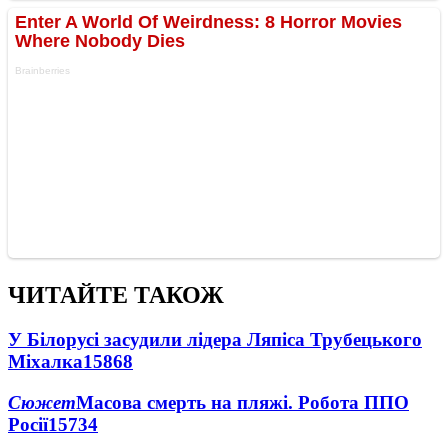
ЧИТАЙТЕ ТАКОЖ
У Білорусі засудили лідера Ляпіса Трубецького
Міхалка
15868
Сюжет
Масова смерть на пляжі. Робота ППО
Росії
15734