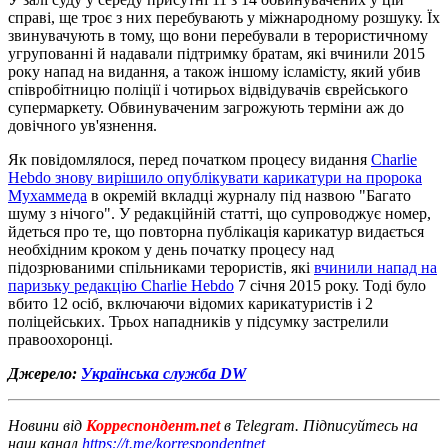
справі, ще троє з них перебувають у міжнародному розшуку. Їх
звинувачують в тому, що вони перебували в терористичному
угрупованні й надавали підтримку братам, які вчинили 2015
року напад на видання, а також іншому ісламісту, який убив
співробітницю поліції і чотирьох відвідувачів єврейського
супермаркету. Обвинуваченим загрожують терміни аж до
довічного ув'язнення.
Як повідомлялося, перед початком процесу видання
Charlie
Hebdo знову вирішило опублікувати карикатури на пророка
Мухаммеда
в окремій вкладці журналу під назвою "Багато
шуму з нічого". У редакційній статті, що супроводжує номер,
йдеться про те, що повторна публікація карикатур видається
необхідним кроком у день початку процесу над
підозрюваними спільниками терористів, які
вчинили напад на
паризьку редакцію Charlie Hebdo
7 січня 2015 року. Тоді було
вбито 12 осіб, включаючи відомих карикатуристів і 2
поліцейських. Трьох нападників у підсумку застрелили
правоохоронці.
Джерело:
Українська служба DW
Новини від
Корреспондент.net
в Telegram. Підписуйтесь на
наш канал
https://t.me/korrespondentnet