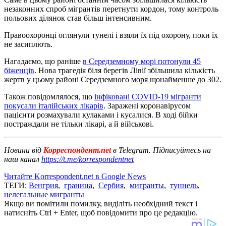
незаконних спроб мігрантів перетнути кордон, тому контроль
польових ділянок став більш інтенсивним.
Правоохоронці оглянули тунелі і взяли їх під охорону, поки їх
не засиплють.
Нагадаємо, що раніше
в Середземному морі потонули 45
біженців
. Нова трагедія біля берегів Лівії збільшила кількість
жертв у цьому районі Середземного моря щонайменше до 302.
Також повідомлялося, що
інфіковані COVID-19 мігранти
покусали італійських лікарів
. Заражені коронавірусом
пацієнти розмахували кулаками і кусалися. В ході бійки
постраждали не тільки лікарі, а й військові.
Новини від
Корреспондент.net
в Telegram. Підписуйтесь на
наш канал
https://t.me/korrespondentnet
Читайте Korrespondent.net в Google News
ТЕГИ:
Венгрия
,
граница
,
Сербия
,
мигранты
,
туннель
,
нелегальные мигранты
Якщо ви помітили помилку, виділіть необхідний текст і
натисніть Ctrl + Enter, щоб повідомити про це редакцію.