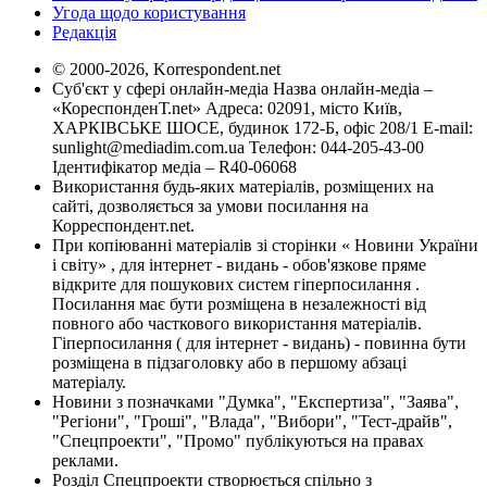
Угода щодо користування
Редакція
© 2000-2026, Korrespondent.net
Суб'єкт у сфері онлайн-медіа Назва онлайн-медіа –
«КореспонденТ.net» Адреса: 02091, місто Київ,
ХАРКІВСЬКЕ ШОСЕ, будинок 172-Б, офіс 208/1 E-mail:
sunlight@mediadim.com.ua
Телефон: 044-205-43-00
Ідентифікатор медіа – R40-06068
Використання будь-яких матеріалів, розміщених на
сайті, дозволяється за умови посилання на
Корреспондент.net.
При копіюванні матеріалів зі сторінки « Новини України
і світу» , для інтернет - видань - обов'язкове пряме
відкрите для пошукових систем гіперпосилання .
Посилання має бути розміщена в незалежності від
повного або часткового використання матеріалів.
Гіперпосилання ( для інтернет - видань) - повинна бути
розміщена в підзаголовку або в першому абзаці
матеріалу.
Новини з позначками "Думка", "Експертиза", "Заява",
"Регіони", "Гроші", "Влада", "Вибори", "Тест-драйв",
"Спецпроекти", "Промо" публікуються на правах
реклами.
Розділ Спецпроекти створюється спільно з