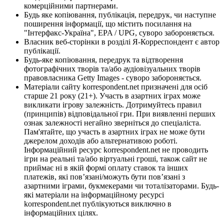
комерційними партнерами.
Будь яке копіювання, публікація, передрук, чи наступне
поширення інформації, що містить посилання на
"Інтерфакс-Україна", EPA / UPG, суворо забороняється.
Власник веб-сторінки в розділі Я-Корреспондент є автор
публікації.
Будь-яке копіювання, передрук та відтворення
фотографічних творів та/або аудіовізуальних творів
правовласника Getty Images - суворо забороняється.
Матеріали сайту korrespondent.net призначені для осіб
старше 21 року (21+). Участь в азартних іграх може
викликати ігрову залежність. Дотримуйтесь правил
(принципів) відповідальної гри. При виявленні перших
ознак залежності негайно зверніться до спеціаліста.
Пам'ятайте, що участь в азартних іграх не може бути
джерелом доходів або альтернативою роботі.
Інформаційний ресурс korrespondent.net не проводить
ігри на реальні та/або віртуальні гроші, також сайт не
приймає ні в якій формі оплату ставок та інших
платежів, які пов’язані/можуть бути пов’язані з
азартними іграми, букмекерами чи тоталізаторами. Будь-
які матеріали на інформаційному ресурсі
korrespondent.net публікуються виключно в
інформаційних цілях.