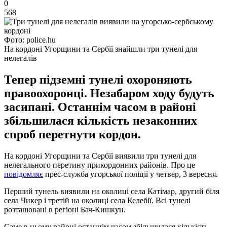
0
568
Фото: police.hu
На кордоні Угорщини та Сербії знайшли три тунелі для
нелегалів
Тепер підземні тунелі охороняють
правоохоронці. Незабаром ходу будуть
засипані. Останнім часом в районі
збільшилася кількість незаконних
спроб перетнути кордон.
На кордоні Угорщини та Сербії виявили три тунелі для
нелегального перетину прикордонних районів. Про це
повідомляє
прес-служба угорської поліції у четвер, 3 вересня.
Перший тунель виявили на околиці села Катімар, другий біля
села Чикер і третій на околиці села Келебії. Всі тунелі
розташовані в регіоні Бач-Кишкун.
Саме в цьому районі останнім часом збільшилася кількість