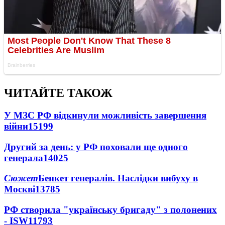
ЧИТАЙТЕ ТАКОЖ
У МЗС РФ відкинули можливість завершення
війни
15199
Другий за день: у РФ поховали ще одного
генерала
14025
Сюжет
Бенкет генералів. Наслідки вибуху в
Москві
13785
РФ створила "українську бригаду" з полонених
- ISW
11793